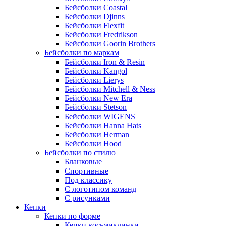
Бейсболки Coastal
Бейсболки Djinns
Бейсболки Flexfit
Бейсболки Fredrikson
Бейсболки Goorin Brothers
Бейсболки по маркам
Бейсболки Iron & Resin
Бейсболки Kangol
Бейсболки Lierys
Бейсболки Mitchell & Ness
Бейсболки New Era
Бейсболки Stetson
Бейсболки WIGENS
Бейсболки Hanna Hats
Бейсболки Herman
Бейсболки Hood
Бейсболки по стилю
Бланковые
Спортивные
Под классику
С логотипом команд
С рисунками
Кепки
Кепки по форме
Кепки восьмиклинки