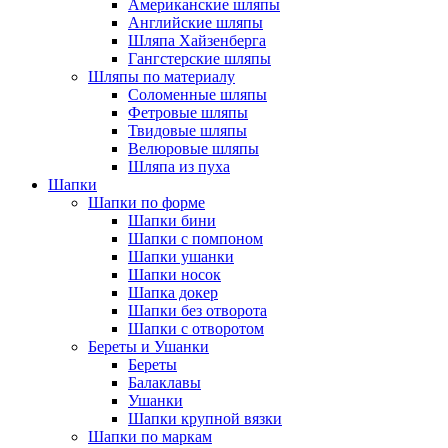
Американские шляпы
Английские шляпы
Шляпа Хайзенберга
Гангстерские шляпы
Шляпы по материалу
Соломенные шляпы
Фетровые шляпы
Твидовые шляпы
Велюровые шляпы
Шляпа из пуха
Шапки
Шапки по форме
Шапки бини
Шапки с помпоном
Шапки ушанки
Шапки носок
Шапка докер
Шапки без отворота
Шапки с отворотом
Береты и Ушанки
Береты
Балаклавы
Ушанки
Шапки крупной вязки
Шапки по маркам