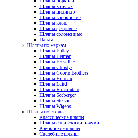
Шляпы поркпай
Шляпы котелок
Шляпы цилиндр
Шляпы ковбойские
Шляпы клош
Шляпы фетровые
Шляпы соломенные
Панамы
Шляпы по маркам
Шляпы Bailey
Шляпы Betmar
Шляпы Borsalino
Шляпы Christys
Шляпы Goorin Brothers
Шляпы Herman
Шляпы Laird
Шляпы R mountain
Шляпы Seeberger
Шляпы Stetson
Шляпы Wigens
Шляпы по стилю
Классические шляпы
Шляпы с широкими полями
Ковбойские шляпы
Свадебные шляпы