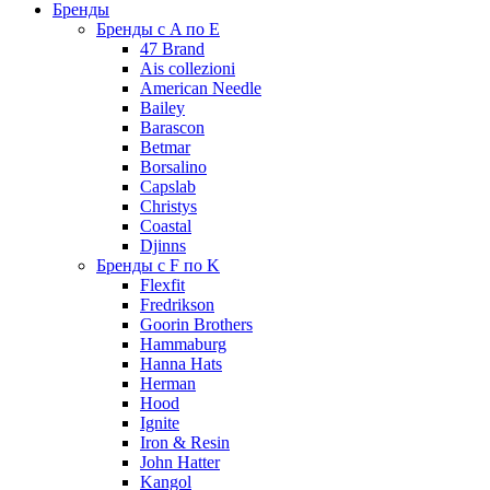
Бренды
Бренды с A по E
47 Brand
Ais collezioni
American Needle
Bailey
Barascon
Betmar
Borsalino
Capslab
Christys
Coastal
Djinns
Бренды с F по K
Flexfit
Fredrikson
Goorin Brothers
Hammaburg
Hanna Hats
Herman
Hood
Ignite
Iron & Resin
John Hatter
Kangol