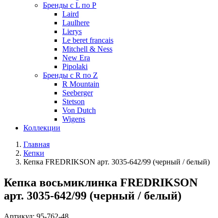
Бренды с L по P
Laird
Laulhere
Lierys
Le beret francais
Mitchell & Ness
New Era
Pipolaki
Бренды с R по Z
R Mountain
Seeberger
Stetson
Von Dutch
Wigens
Коллекции
Главная
Кепки
Кепка FREDRIKSON арт. 3035-642/99 (черный / белый)
Кепка восьмиклинка FREDRIKSON
арт. 3035-642/99 (черный / белый)
Артикул:
95-762-48