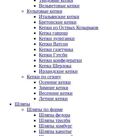
Твидовые кепки
Вельветовые кепки
Культовые кепки
Итальянские кепки
Бретонские кепки
Кепки из Острых Козырьков
Кепка гаврош
Кепки хулиганки
Кепки Ватсон
Кепки газетчика
Кепки Гэтсби
Кепки конфедератки
Кепка Шерлока
Ирландские кепки
Кепки по сезону
Осенние кепки
Зимние кепки
Весенние кепки
Летние кепки
Шляпы
Шляпы по форме
Шляпы федора
Шляпы трилби
Шляпы хомбург
Шляпы канотье