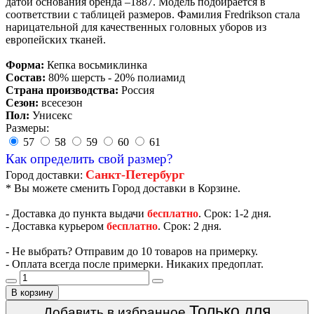
датой основания бренда –1887. Модель подбирается в
соответствии с таблицей размеров. Фамилия Fredrikson стала
нарицательной для качественных головных уборов из
европейских тканей.
Форма:
Кепка восьмиклинка
Состав:
80% шерсть - 20% полиамид
Страна производства:
Россия
Сезон:
всесезон
Пол:
Унисекс
Размеры:
57
58
59
60
61
Как определить свой размер?
Санкт-Петербург
Город доставки:
* Вы можете сменить Город доставки в Корзине.
- Доставка до пункта выдачи
бесплатно
. Срок: 1-2 дня.
- Доставка курьером
бесплатно
. Срок: 2 дня.
- Не выбрать? Отправим до 10 товаров на примерку.
- Оплата всегда после примерки. Никаких предоплат.
В корзину
Только для
Добавить в избранное