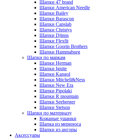
Шапки 47 brand
Шапки American Needle
Шапки Bailey
Шапки Barascon
Шапки Capslab
Шапки Christys
Шапки Djinns
Шапки Flexfit
Шапки Goorin Brothers
Шапки Hammaburg
Шапки по маркам
Шапки Herman
Шапки Ignite
Шапки Kangol
Шапки Mitchell&Ness
Шапки New Era
Шапки Pipolaki
Шапки R mountain
Шапки Seeberger
Шапки Stetson
Шапки по материалу
Кожаные ушанки
Шапка из мериноса
Шапки из ангоры
Аксессуары