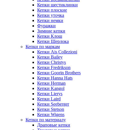
Кепки шестиклинки
Кепки плоские
Кепки уточка
Кепки немки
Фуражки
Зимние кепки
Кепки Клош
Кепки Шерлока
Кепки по маркам
Кепки Ais Collezioni
Кепки Bailey
Кепки Christys
Кепки Fredrikson
Кепки Goorin Brothers
Кепки Hanna Hats
Кепки Herman
Кепки Kangol
Кепки Lierys
Кепки Laird
Кепки Seeberger
Кепки Stetson
Кепки Wigens
Кепки по материалу
Драповые кепки