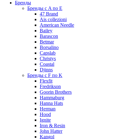
Бренды
Бренды с A по E
47 Brand
Ais collezioni
American Needle
Bailey
Barascon
Betmar
Borsalino
Capslab
Christys
Coastal
Djinns
Бренды с F по K
Flexfit
Fredrikson
Goorin Brothers
Hammaburg
Hanna Hats
Herman
Hood
Ignite
Iron & Resin
John Hatter
Kangol