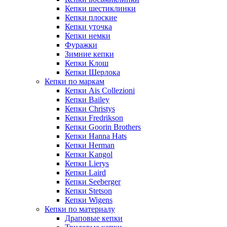
Кепки шестиклинки
Кепки плоские
Кепки уточка
Кепки немки
Фуражки
Зимние кепки
Кепки Клош
Кепки Шерлока
Кепки по маркам
Кепки Ais Collezioni
Кепки Bailey
Кепки Christys
Кепки Fredrikson
Кепки Goorin Brothers
Кепки Hanna Hats
Кепки Herman
Кепки Kangol
Кепки Lierys
Кепки Laird
Кепки Seeberger
Кепки Stetson
Кепки Wigens
Кепки по материалу
Драповые кепки