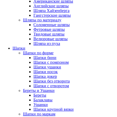
Американские шляпы
Английские шляпы
Шляпа Хайзенберга
Гангстерские шляпы
Шляпы по материалу
Соломенные шляпы
Фетровые шляпы
Твидовые шляпы
Велюровые шляпы
Шляпа из пуха
Шапки
Шапки по форме
Шапки бини
Шапки с помпоном
Шапки ушанки
Шапки носок
Шапка докер
Шапки без отворота
Шапки с отворотом
Береты и Ушанки
Береты
Балаклавы
Ушанки
Шапки крупной вязки
Шапки по маркам