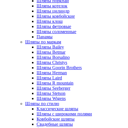
Шляпы поркпай
Шляпы котелок
Шляпы цилиндр
Шляпы ковбойские
Шляпы клош
Шляпы фетровые
Шляпы соломенные
Панамы
Шляпы по маркам
Шляпы Bailey
Шляпы Betmar
Шляпы Borsalino
Шляпы Christys
Шляпы Goorin Brothers
Шляпы Herman
Шляпы Laird
Шляпы R mountain
Шляпы Seeberger
Шляпы Stetson
Шляпы Wigens
Шляпы по стилю
Классические шляпы
Шляпы с широкими полями
Ковбойские шляпы
Свадебные шляпы