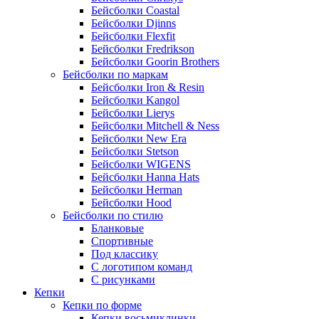
Бейсболки Coastal
Бейсболки Djinns
Бейсболки Flexfit
Бейсболки Fredrikson
Бейсболки Goorin Brothers
Бейсболки по маркам
Бейсболки Iron & Resin
Бейсболки Kangol
Бейсболки Lierys
Бейсболки Mitchell & Ness
Бейсболки New Era
Бейсболки Stetson
Бейсболки WIGENS
Бейсболки Hanna Hats
Бейсболки Herman
Бейсболки Hood
Бейсболки по стилю
Бланковые
Спортивные
Под классику
С логотипом команд
С рисунками
Кепки
Кепки по форме
Кепки восьмиклинки