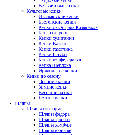
Твидовые кепки
Вельветовые кепки
Культовые кепки
Итальянские кепки
Бретонские кепки
Кепки из Острых Козырьков
Кепка гаврош
Кепки хулиганки
Кепки Ватсон
Кепки газетчика
Кепки Гэтсби
Кепки конфедератки
Кепка Шерлока
Ирландские кепки
Кепки по сезону
Осенние кепки
Зимние кепки
Весенние кепки
Летние кепки
Шляпы
Шляпы по форме
Шляпы федора
Шляпы трилби
Шляпы хомбург
Шляпы канотье