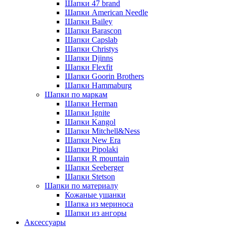
Шапки 47 brand
Шапки American Needle
Шапки Bailey
Шапки Barascon
Шапки Capslab
Шапки Christys
Шапки Djinns
Шапки Flexfit
Шапки Goorin Brothers
Шапки Hammaburg
Шапки по маркам
Шапки Herman
Шапки Ignite
Шапки Kangol
Шапки Mitchell&Ness
Шапки New Era
Шапки Pipolaki
Шапки R mountain
Шапки Seeberger
Шапки Stetson
Шапки по материалу
Кожаные ушанки
Шапка из мериноса
Шапки из ангоры
Аксессуары