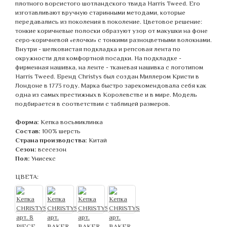
плотного ворсистого шотландского твида Harris Tweed. Его
изготавливают вручную старинными методами, которые
передавались из поколения в поколение. Цветовое решение:
тонкие коричневые полоски образуют узор от макушки на фоне
серо-коричневой «елочки» с тонкими разноцветными волокнами.
Внутри - шелковистая подкладка и репсовая лента по
окружности для комфортной посадки. На подкладке -
фирменная нашивка, на ленте - тканевая нашивка с логотипом
Harris Tweed. Бренд Christys был создан Миллером Кристи в
Лондоне в 1773 году. Марка быстро зарекомендовала себя как
одна из самых престижных в Королевстве и в мире. Модель
подбирается в соответствии с таблицей размеров.
Форма:
Кепка восьмиклинка
Состав:
100% шерсть
Страна производства:
Китай
Сезон:
всесезон
Пол:
Унисекс
ЦВЕТА: