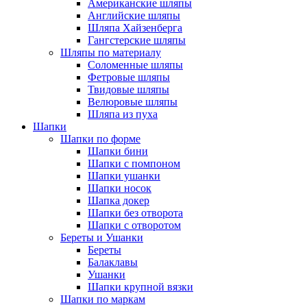
Американские шляпы
Английские шляпы
Шляпа Хайзенберга
Гангстерские шляпы
Шляпы по материалу
Соломенные шляпы
Фетровые шляпы
Твидовые шляпы
Велюровые шляпы
Шляпа из пуха
Шапки
Шапки по форме
Шапки бини
Шапки с помпоном
Шапки ушанки
Шапки носок
Шапка докер
Шапки без отворота
Шапки с отворотом
Береты и Ушанки
Береты
Балаклавы
Ушанки
Шапки крупной вязки
Шапки по маркам