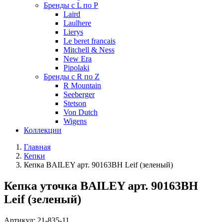
Бренды с L по P
Laird
Laulhere
Lierys
Le beret francais
Mitchell & Ness
New Era
Pipolaki
Бренды с R по Z
R Mountain
Seeberger
Stetson
Von Dutch
Wigens
Коллекции
Главная
Кепки
Кепка BAILEY арт. 90163BH Leif (зеленый)
Кепка уточка BAILEY арт. 90163BH
Leif (зеленый)
Артикул:
21-835-11