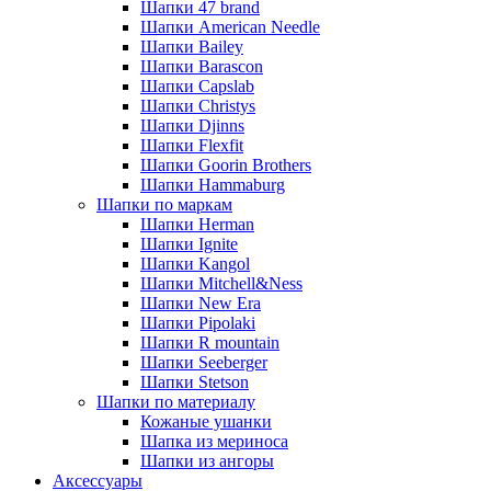
Шапки 47 brand
Шапки American Needle
Шапки Bailey
Шапки Barascon
Шапки Capslab
Шапки Christys
Шапки Djinns
Шапки Flexfit
Шапки Goorin Brothers
Шапки Hammaburg
Шапки по маркам
Шапки Herman
Шапки Ignite
Шапки Kangol
Шапки Mitchell&Ness
Шапки New Era
Шапки Pipolaki
Шапки R mountain
Шапки Seeberger
Шапки Stetson
Шапки по материалу
Кожаные ушанки
Шапка из мериноса
Шапки из ангоры
Аксессуары