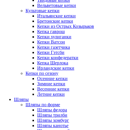
Твидовые кепки
Вельветовые кепки
Культовые кепки
Итальянские кепки
Бретонские кепки
Кепки из Острых Козырьков
Кепка гаврош
Кепки хулиганки
Кепки Ватсон
Кепки газетчика
Кепки Гэтсби
Кепки конфедератки
Кепка Шерлока
Ирландские кепки
Кепки по сезону
Осенние кепки
Зимние кепки
Весенние кепки
Летние кепки
Шляпы
Шляпы по форме
Шляпы федора
Шляпы трилби
Шляпы хомбург
Шляпы канотье