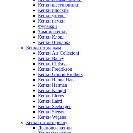
Кепки шестиклинки
Кепки плоские
Кепки уточка
Кепки немки
Фуражки
Зимние кепки
Кепки Клош
Кепки Шерлока
Кепки по маркам
Кепки Ais Collezioni
Кепки Bailey
Кепки Christys
Кепки Fredrikson
Кепки Goorin Brothers
Кепки Hanna Hats
Кепки Herman
Кепки Kangol
Кепки Lierys
Кепки Laird
Кепки Seeberger
Кепки Stetson
Кепки Wigens
Кепки по материалу
Драповые кепки