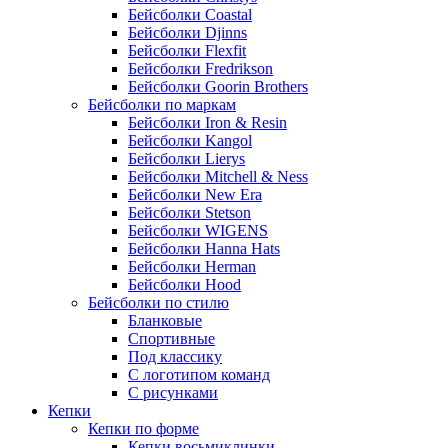
Бейсболки Coastal
Бейсболки Djinns
Бейсболки Flexfit
Бейсболки Fredrikson
Бейсболки Goorin Brothers
Бейсболки по маркам
Бейсболки Iron & Resin
Бейсболки Kangol
Бейсболки Lierys
Бейсболки Mitchell & Ness
Бейсболки New Era
Бейсболки Stetson
Бейсболки WIGENS
Бейсболки Hanna Hats
Бейсболки Herman
Бейсболки Hood
Бейсболки по стилю
Бланковые
Спортивные
Под классику
С логотипом команд
С рисунками
Кепки
Кепки по форме
Кепки восьмиклинки