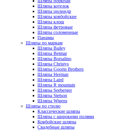
Шляпы поркпай
Шляпы котелок
Шляпы цилиндр
Шляпы ковбойские
Шляпы клош
Шляпы фетровые
Шляпы соломенные
Панамы
Шляпы по маркам
Шляпы Bailey
Шляпы Betmar
Шляпы Borsalino
Шляпы Christys
Шляпы Goorin Brothers
Шляпы Herman
Шляпы Laird
Шляпы R mountain
Шляпы Seeberger
Шляпы Stetson
Шляпы Wigens
Шляпы по стилю
Классические шляпы
Шляпы с широкими полями
Ковбойские шляпы
Свадебные шляпы