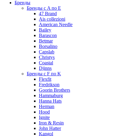
Бренды
Бренды с A по E
47 Brand
Ais collezioni
American Needle
Bailey
Barascon
Betmar
Borsalino
Capslab
Christys
Coastal
Djinns
Бренды с F по K
Flexfit
Fredrikson
Goorin Brothers
Hammaburg
Hanna Hats
Herman
Hood
Ignite
Iron & Resin
John Hatter
Kangol