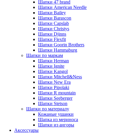
Шапки 47 brand
Шапки American Needle
Шапки Bailey
Шапки Barascon
Шапки Capslab
Шапки Christys
Шапки Djinns
Шапки Flexfit
Шапки Goorin Brothers
Шапки Hammaburg
Шапки по маркам
Шапки Herman
Шапки Ignite
Шапки Kangol
Шапки Mitchell&Ness
Шапки New Era
Шапки Pipolaki
Шапки R mountain
Шапки Seeberger
Шапки Stetson
Шапки по материалу
Кожаные ушанки
Шапка из мериноса
Шапки из ангоры
Аксессуары