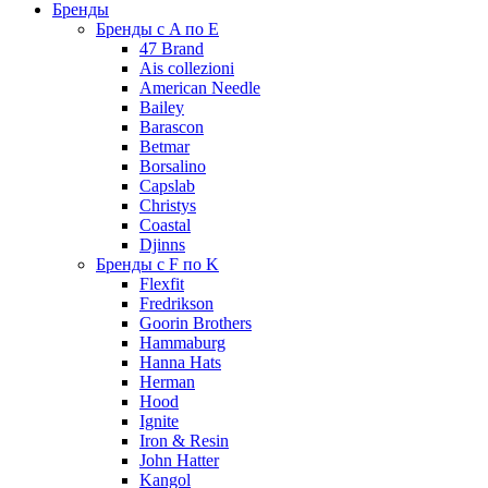
Бренды
Бренды с A по E
47 Brand
Ais collezioni
American Needle
Bailey
Barascon
Betmar
Borsalino
Capslab
Christys
Coastal
Djinns
Бренды с F по K
Flexfit
Fredrikson
Goorin Brothers
Hammaburg
Hanna Hats
Herman
Hood
Ignite
Iron & Resin
John Hatter
Kangol