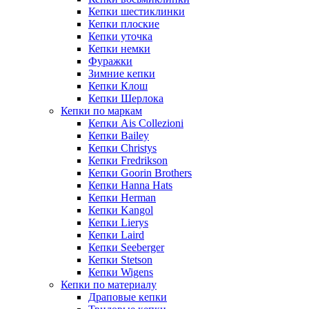
Кепки шестиклинки
Кепки плоские
Кепки уточка
Кепки немки
Фуражки
Зимние кепки
Кепки Клош
Кепки Шерлока
Кепки по маркам
Кепки Ais Collezioni
Кепки Bailey
Кепки Christys
Кепки Fredrikson
Кепки Goorin Brothers
Кепки Hanna Hats
Кепки Herman
Кепки Kangol
Кепки Lierys
Кепки Laird
Кепки Seeberger
Кепки Stetson
Кепки Wigens
Кепки по материалу
Драповые кепки