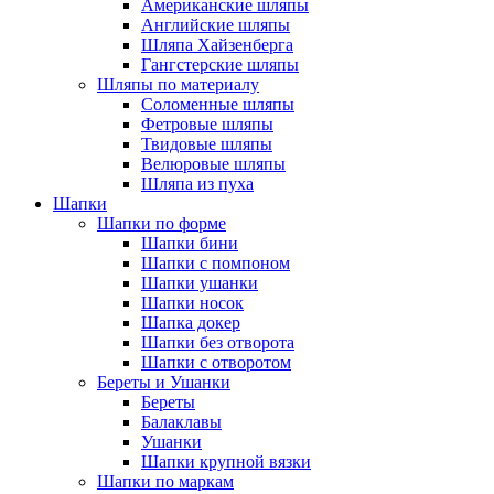
Американские шляпы
Английские шляпы
Шляпа Хайзенберга
Гангстерские шляпы
Шляпы по материалу
Соломенные шляпы
Фетровые шляпы
Твидовые шляпы
Велюровые шляпы
Шляпа из пуха
Шапки
Шапки по форме
Шапки бини
Шапки с помпоном
Шапки ушанки
Шапки носок
Шапка докер
Шапки без отворота
Шапки с отворотом
Береты и Ушанки
Береты
Балаклавы
Ушанки
Шапки крупной вязки
Шапки по маркам