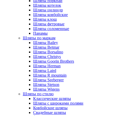
Шляпы поркпай
Шляпы котелок
Шляпы цилиндр
Шляпы ковбойские
Шляпы клош
Шляпы фетровые
Шляпы соломенные
Панамы
Шляпы по маркам
Шляпы Bailey
Шляпы Betmar
Шляпы Borsalino
Шляпы Christys
Шляпы Goorin Brothers
Шляпы Herman
Шляпы Laird
Шляпы R mountain
Шляпы Seeberger
Шляпы Stetson
Шляпы Wigens
Шляпы по стилю
Классические шляпы
Шляпы с широкими полями
Ковбойские шляпы
Свадебные шляпы