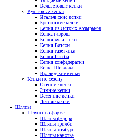
Твидовые кепки
Вельветовые кепки
Культовые кепки
Итальянские кепки
Бретонские кепки
Кепки из Острых Козырьков
Кепка гаврош
Кепки хулиганки
Кепки Ватсон
Кепки газетчика
Кепки Гэтсби
Кепки конфедератки
Кепка Шерлока
Ирландские кепки
Кепки по сезону
Осенние кепки
Зимние кепки
Весенние кепки
Летние кепки
Шляпы
Шляпы по форме
Шляпы федора
Шляпы трилби
Шляпы хомбург
Шляпы канотье