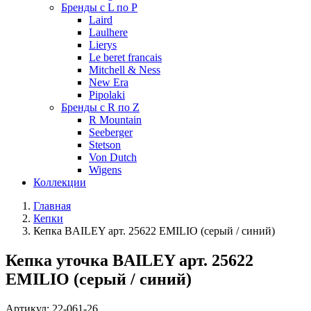
Бренды с L по P
Laird
Laulhere
Lierys
Le beret francais
Mitchell & Ness
New Era
Pipolaki
Бренды с R по Z
R Mountain
Seeberger
Stetson
Von Dutch
Wigens
Коллекции
Главная
Кепки
Кепка BAILEY арт. 25622 EMILIO (серый / синий)
Кепка уточка BAILEY арт. 25622
EMILIO (серый / синий)
Артикул:
22-061-26