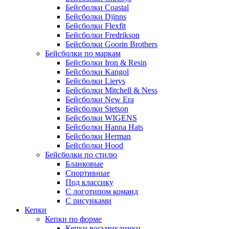
Бейсболки Coastal
Бейсболки Djinns
Бейсболки Flexfit
Бейсболки Fredrikson
Бейсболки Goorin Brothers
Бейсболки по маркам
Бейсболки Iron & Resin
Бейсболки Kangol
Бейсболки Lierys
Бейсболки Mitchell & Ness
Бейсболки New Era
Бейсболки Stetson
Бейсболки WIGENS
Бейсболки Hanna Hats
Бейсболки Herman
Бейсболки Hood
Бейсболки по стилю
Бланковые
Спортивные
Под классику
С логотипом команд
С рисунками
Кепки
Кепки по форме
Кепки восьмиклинки