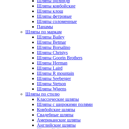
Шляпы цилиндр
Шляпы ковбойские
Шляпы клош
Шляпы фетровые
Шляпы соломенные
Панамы
Шляпы по маркам
Шляпы Bailey
Шляпы Betmar
Шляпы Borsalino
Шляпы Christys
Шляпы Goorin Brothers
Шляпы Herman
Шляпы Laird
Шляпы R mountain
Шляпы Seeberger
Шляпы Stetson
Шляпы Wigens
Шляпы по стилю
Классические шляпы
Шляпы с широкими полями
Ковбойские шляпы
Свадебные шляпы
Американские шляпы
Английские шляпы