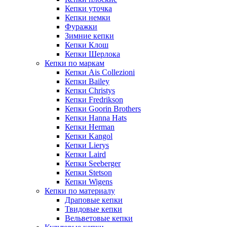
Кепки уточка
Кепки немки
Фуражки
Зимние кепки
Кепки Клош
Кепки Шерлока
Кепки по маркам
Кепки Ais Collezioni
Кепки Bailey
Кепки Christys
Кепки Fredrikson
Кепки Goorin Brothers
Кепки Hanna Hats
Кепки Herman
Кепки Kangol
Кепки Lierys
Кепки Laird
Кепки Seeberger
Кепки Stetson
Кепки Wigens
Кепки по материалу
Драповые кепки
Твидовые кепки
Вельветовые кепки