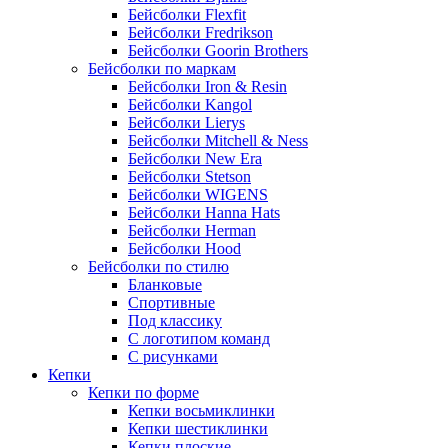
Бейсболки Flexfit
Бейсболки Fredrikson
Бейсболки Goorin Brothers
Бейсболки по маркам
Бейсболки Iron & Resin
Бейсболки Kangol
Бейсболки Lierys
Бейсболки Mitchell & Ness
Бейсболки New Era
Бейсболки Stetson
Бейсболки WIGENS
Бейсболки Hanna Hats
Бейсболки Herman
Бейсболки Hood
Бейсболки по стилю
Бланковые
Спортивные
Под классику
С логотипом команд
С рисунками
Кепки
Кепки по форме
Кепки восьмиклинки
Кепки шестиклинки
Кепки плоские