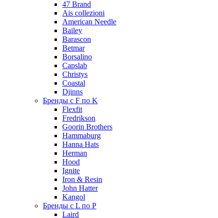
47 Brand
Ais collezioni
American Needle
Bailey
Barascon
Betmar
Borsalino
Capslab
Christys
Coastal
Djinns
Бренды с F по K
Flexfit
Fredrikson
Goorin Brothers
Hammaburg
Hanna Hats
Herman
Hood
Ignite
Iron & Resin
John Hatter
Kangol
Бренды с L по P
Laird