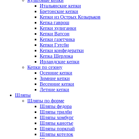
Культовые кепки
Итальянские кепки
Бретонские кепки
Кепки из Острых Козырьков
Кепка гаврош
Кепки хулиганки
Кепки Ватсон
Кепки газетчика
Кепки Гэтсби
Кепки конфедератки
Кепка Шерлока
Ирландские кепки
Кепки по сезону
Осенние кепки
Зимние кепки
Весенние кепки
Летние кепки
Шляпы
Шляпы по форме
Шляпы федора
Шляпы трилби
Шляпы хомбург
Шляпы канотье
Шляпы поркпай
Шляпы котелок