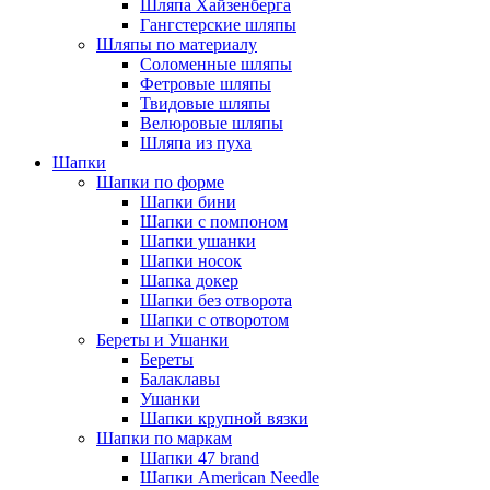
Шляпа Хайзенберга
Гангстерские шляпы
Шляпы по материалу
Соломенные шляпы
Фетровые шляпы
Твидовые шляпы
Велюровые шляпы
Шляпа из пуха
Шапки
Шапки по форме
Шапки бини
Шапки с помпоном
Шапки ушанки
Шапки носок
Шапка докер
Шапки без отворота
Шапки с отворотом
Береты и Ушанки
Береты
Балаклавы
Ушанки
Шапки крупной вязки
Шапки по маркам
Шапки 47 brand
Шапки American Needle