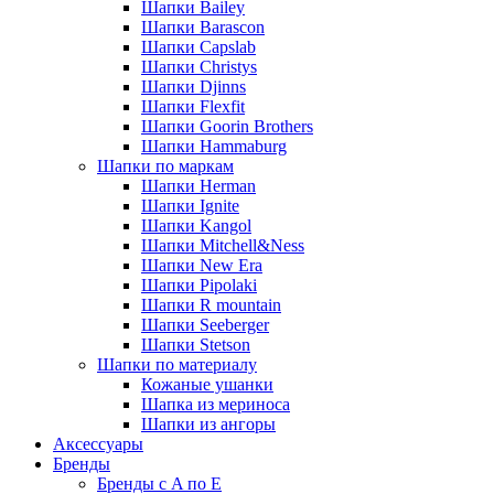
Шапки Bailey
Шапки Barascon
Шапки Capslab
Шапки Christys
Шапки Djinns
Шапки Flexfit
Шапки Goorin Brothers
Шапки Hammaburg
Шапки по маркам
Шапки Herman
Шапки Ignite
Шапки Kangol
Шапки Mitchell&Ness
Шапки New Era
Шапки Pipolaki
Шапки R mountain
Шапки Seeberger
Шапки Stetson
Шапки по материалу
Кожаные ушанки
Шапка из мериноса
Шапки из ангоры
Аксессуары
Бренды
Бренды с A по E