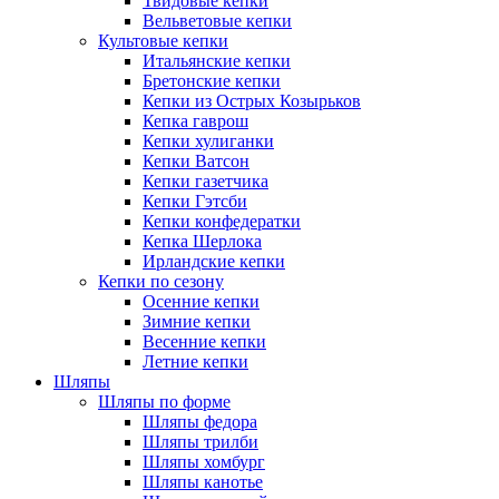
Твидовые кепки
Вельветовые кепки
Культовые кепки
Итальянские кепки
Бретонские кепки
Кепки из Острых Козырьков
Кепка гаврош
Кепки хулиганки
Кепки Ватсон
Кепки газетчика
Кепки Гэтсби
Кепки конфедератки
Кепка Шерлока
Ирландские кепки
Кепки по сезону
Осенние кепки
Зимние кепки
Весенние кепки
Летние кепки
Шляпы
Шляпы по форме
Шляпы федора
Шляпы трилби
Шляпы хомбург
Шляпы канотье