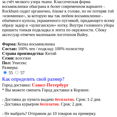
за счёт мелкого узора ткани. Классическая форма
восьмиклинки обыграна в более современном варианте -
Rockburn сидит органично, ближе к голове, но не потеряв той
«изюминки», за которую мы так любим восьмиклинки -
объёмного купола, украшенного пуговкой, придающего всему
образу задор и «хулиганскую» нотку. Внутри головного убора
пришита тонкая подкладка и лента по окружности. Сбоку
аксессуар отмечен маленьким логотипом Bailey.
Форма:
Кепка восьмиклинка
Состав:
100% лен / подклад: 100% полиэстер
Страна производства:
Китай
Сезон:
всесезон
Пол:
Унисекс
Размеры:
55
57
Как определить свой размер?
Санкт-Петербург
Город доставки:
* Вы можете сменить Город доставки в Корзине.
- Доставка до пункта выдачи
бесплатно
. Срок: 1-2 дня.
- Доставка курьером
бесплатно
. Срок: 2 дня.
- Не выбрать? Отправим до 10 товаров на примерку.