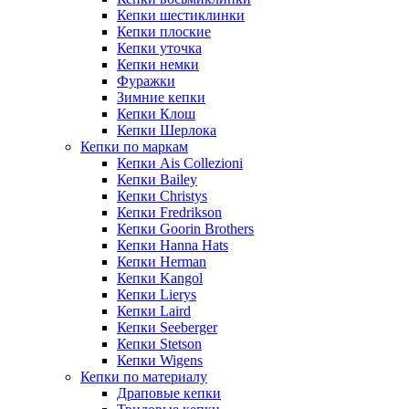
Кепки шестиклинки
Кепки плоские
Кепки уточка
Кепки немки
Фуражки
Зимние кепки
Кепки Клош
Кепки Шерлока
Кепки по маркам
Кепки Ais Collezioni
Кепки Bailey
Кепки Christys
Кепки Fredrikson
Кепки Goorin Brothers
Кепки Hanna Hats
Кепки Herman
Кепки Kangol
Кепки Lierys
Кепки Laird
Кепки Seeberger
Кепки Stetson
Кепки Wigens
Кепки по материалу
Драповые кепки