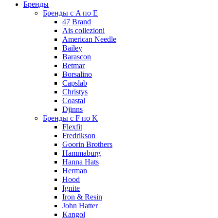
Бренды
Бренды с A по E
47 Brand
Ais collezioni
American Needle
Bailey
Barascon
Betmar
Borsalino
Capslab
Christys
Coastal
Djinns
Бренды с F по K
Flexfit
Fredrikson
Goorin Brothers
Hammaburg
Hanna Hats
Herman
Hood
Ignite
Iron & Resin
John Hatter
Kangol