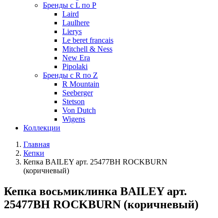
Бренды с L по P
Laird
Laulhere
Lierys
Le beret francais
Mitchell & Ness
New Era
Pipolaki
Бренды с R по Z
R Mountain
Seeberger
Stetson
Von Dutch
Wigens
Коллекции
Главная
Кепки
Кепка BAILEY арт. 25477BH ROCKBURN
(коричневый)
Кепка восьмиклинка BAILEY арт.
25477BH ROCKBURN (коричневый)