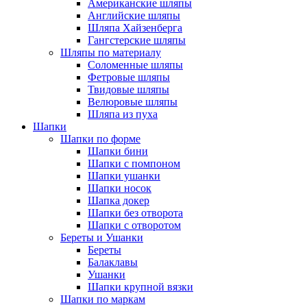
Американские шляпы
Английские шляпы
Шляпа Хайзенберга
Гангстерские шляпы
Шляпы по материалу
Соломенные шляпы
Фетровые шляпы
Твидовые шляпы
Велюровые шляпы
Шляпа из пуха
Шапки
Шапки по форме
Шапки бини
Шапки с помпоном
Шапки ушанки
Шапки носок
Шапка докер
Шапки без отворота
Шапки с отворотом
Береты и Ушанки
Береты
Балаклавы
Ушанки
Шапки крупной вязки
Шапки по маркам