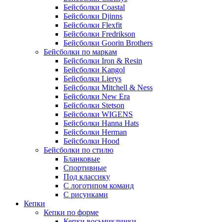
Бейсболки Coastal
Бейсболки Djinns
Бейсболки Flexfit
Бейсболки Fredrikson
Бейсболки Goorin Brothers
Бейсболки по маркам
Бейсболки Iron & Resin
Бейсболки Kangol
Бейсболки Lierys
Бейсболки Mitchell & Ness
Бейсболки New Era
Бейсболки Stetson
Бейсболки WIGENS
Бейсболки Hanna Hats
Бейсболки Herman
Бейсболки Hood
Бейсболки по стилю
Бланковые
Спортивные
Под классику
С логотипом команд
С рисунками
Кепки
Кепки по форме
Кепки восьмиклинки