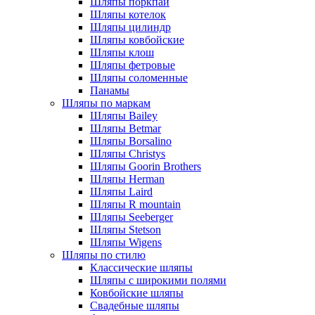
Шляпы поркпай
Шляпы котелок
Шляпы цилиндр
Шляпы ковбойские
Шляпы клош
Шляпы фетровые
Шляпы соломенные
Панамы
Шляпы по маркам
Шляпы Bailey
Шляпы Betmar
Шляпы Borsalino
Шляпы Christys
Шляпы Goorin Brothers
Шляпы Herman
Шляпы Laird
Шляпы R mountain
Шляпы Seeberger
Шляпы Stetson
Шляпы Wigens
Шляпы по стилю
Классические шляпы
Шляпы с широкими полями
Ковбойские шляпы
Свадебные шляпы