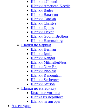
Шапки 47 brand
Шапки American Needle
Шапки Bailey
Шапки Barascon
Шапки Capslab
Шапки Christys
Шапки Djinns
Шапки Flexfit
Шапки Goorin Brothers
Шапки Hammaburg
Шапки по маркам
Шапки Herman
Шапки Ignite
Шапки Kangol
Шапки Mitchell&Ness
Шапки New Era
Шапки Pipolaki
Шапки R mountain
Шапки Seeberger
Шапки Stetson
Шапки по материалу
Кожаные ушанки
Шапка из мериноса
Шапки из ангоры
Аксессуары