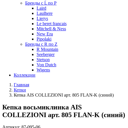
Бренды с L по P
Laird
Laulhere
Lierys
Le beret francais
Mitchell & Ness
New Era
Pipolaki
Бренды с R по Z
R Mountain
Seeberger
Stetson
Von Dutch
Wigens
Коллекции
Главная
Кепки
Кепка AIS COLLEZIONI арт. 805 FLAN-K (синий)
Кепка восьмиклинка AIS
COLLEZIONI арт. 805 FLAN-K (синий)
Артикул:
87-095-06