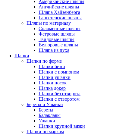
Американские шляпы
Английские шляпы
Шляпа Хайзенберга
Гангстерские шляпы
Шляпы по материалу
Соломенные шляпы
Фетровые шляпы
Твидовые шляпы
Велюровые шляпы
Шляпа из пуха
Шапки
Шапки по форме
Шапки бини
Шапки с помпоном
Шапки ушанки
Шапки носок
Шапка докер
Шапки без отворота
Шапки с отворотом
Береты и Ушанки
Береты
Балаклавы
Ушанки
Шапки крупной вязки
Шапки по маркам