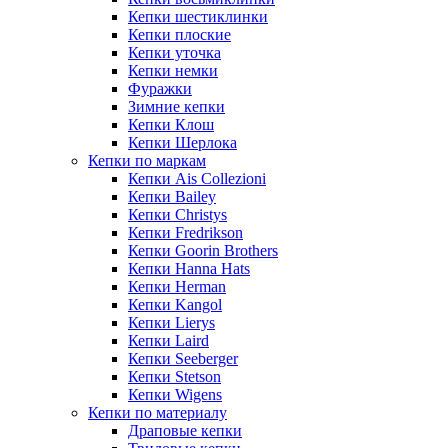
Кепки шестиклинки
Кепки плоские
Кепки уточка
Кепки немки
Фуражки
Зимние кепки
Кепки Клош
Кепки Шерлока
Кепки по маркам
Кепки Ais Collezioni
Кепки Bailey
Кепки Christys
Кепки Fredrikson
Кепки Goorin Brothers
Кепки Hanna Hats
Кепки Herman
Кепки Kangol
Кепки Lierys
Кепки Laird
Кепки Seeberger
Кепки Stetson
Кепки Wigens
Кепки по материалу
Драповые кепки