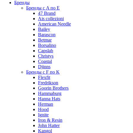
Бренды
Бренды с A по E
47 Brand
Ais collezioni
American Needle
Bailey
Barascon
Betmar
Borsalino
Capslab
Christys
Coastal
Djinns
Бренды с F по K
Flexfit
Fredrikson
Goorin Brothers
Hammaburg
Hanna Hats
Herman
Hood
Ignite
Iron & Resin
John Hatter
Kangol