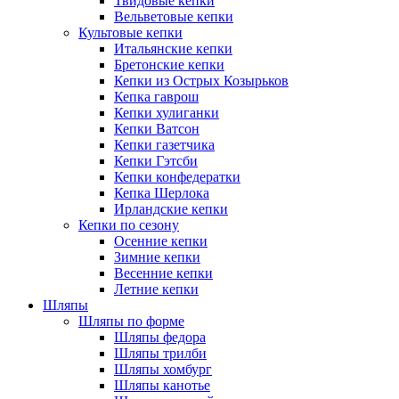
Твидовые кепки
Вельветовые кепки
Культовые кепки
Итальянские кепки
Бретонские кепки
Кепки из Острых Козырьков
Кепка гаврош
Кепки хулиганки
Кепки Ватсон
Кепки газетчика
Кепки Гэтсби
Кепки конфедератки
Кепка Шерлока
Ирландские кепки
Кепки по сезону
Осенние кепки
Зимние кепки
Весенние кепки
Летние кепки
Шляпы
Шляпы по форме
Шляпы федора
Шляпы трилби
Шляпы хомбург
Шляпы канотье