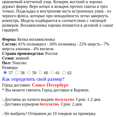
оранжевый клетчатый узор. Козырек жесткий и хорошо
держит форму. Верх кепки и козырек прочно сшиты в трех
точках. Подкладка и внутренняя часть встроенных ушек - из
черного флиса, которые при ненадобности легко завернуть
вовнутрь. Модель подбирается в соответствии с таблицей
размеров. Восьмиклинка хорошо впишется в деловой и casual
гардероб.
Форма:
Кепка восьмиклинка
Состав:
41% полиакрил - 26% полиамид - 22% шерсть - 7%
шерсть альпаки - 4% вискоза
Страна производства:
Россия
Сезон:
зимний
Пол:
Унисекс
Размеры:
57
58
59
60
61
62
Как определить свой размер?
Санкт-Петербург
Город доставки:
* Вы можете сменить Город доставки в Корзине.
- Доставка до пункта выдачи
бесплатно
. Срок: 1-2 дня.
- Доставка курьером
бесплатно
. Срок: 2 дня.
- Не выбрать? Отправим до 10 товаров на примерку.