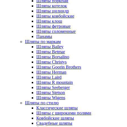
Шляпы поркпай
Шляпы котелок
Шляпы цилиндр
Шляпы ковбойские
Шляпы клош
Шляпы фетровые
Шляпы соломенные
Панамы
Шляпы по маркам
Шляпы Bailey
Шляпы Betmar
Шляпы Borsalino
Шляпы Christys
Шляпы Goorin Brothers
Шляпы Herman
Шляпы Laird
Шляпы R mountain
Шляпы Seeberger
Шляпы Stetson
Шляпы Wigens
Шляпы по стилю
Классические шляпы
Шляпы с широкими полями
Ковбойские шляпы
Свадебные шляпы