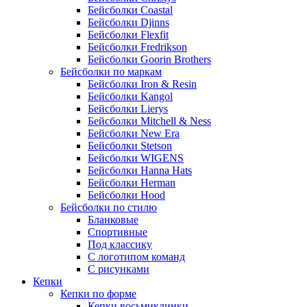
Бейсболки Coastal
Бейсболки Djinns
Бейсболки Flexfit
Бейсболки Fredrikson
Бейсболки Goorin Brothers
Бейсболки по маркам
Бейсболки Iron & Resin
Бейсболки Kangol
Бейсболки Lierys
Бейсболки Mitchell & Ness
Бейсболки New Era
Бейсболки Stetson
Бейсболки WIGENS
Бейсболки Hanna Hats
Бейсболки Herman
Бейсболки Hood
Бейсболки по стилю
Бланковые
Спортивные
Под классику
С логотипом команд
С рисунками
Кепки
Кепки по форме
Кепки восьмиклинки