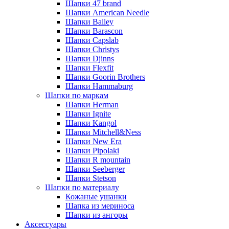
Шапки 47 brand
Шапки American Needle
Шапки Bailey
Шапки Barascon
Шапки Capslab
Шапки Christys
Шапки Djinns
Шапки Flexfit
Шапки Goorin Brothers
Шапки Hammaburg
Шапки по маркам
Шапки Herman
Шапки Ignite
Шапки Kangol
Шапки Mitchell&Ness
Шапки New Era
Шапки Pipolaki
Шапки R mountain
Шапки Seeberger
Шапки Stetson
Шапки по материалу
Кожаные ушанки
Шапка из мериноса
Шапки из ангоры
Аксессуары