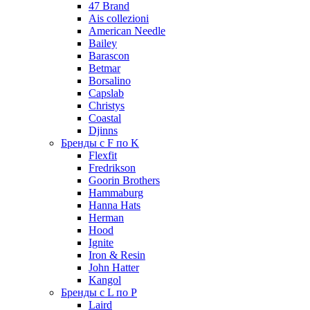
47 Brand
Ais collezioni
American Needle
Bailey
Barascon
Betmar
Borsalino
Capslab
Christys
Coastal
Djinns
Бренды с F по K
Flexfit
Fredrikson
Goorin Brothers
Hammaburg
Hanna Hats
Herman
Hood
Ignite
Iron & Resin
John Hatter
Kangol
Бренды с L по P
Laird