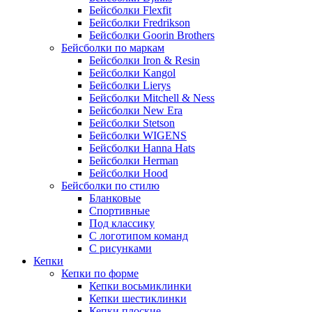
Бейсболки Flexfit
Бейсболки Fredrikson
Бейсболки Goorin Brothers
Бейсболки по маркам
Бейсболки Iron & Resin
Бейсболки Kangol
Бейсболки Lierys
Бейсболки Mitchell & Ness
Бейсболки New Era
Бейсболки Stetson
Бейсболки WIGENS
Бейсболки Hanna Hats
Бейсболки Herman
Бейсболки Hood
Бейсболки по стилю
Бланковые
Спортивные
Под классику
С логотипом команд
С рисунками
Кепки
Кепки по форме
Кепки восьмиклинки
Кепки шестиклинки
Кепки плоские