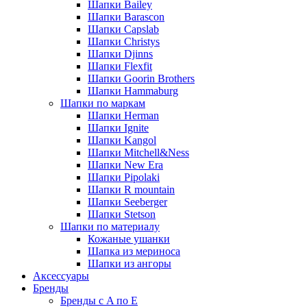
Шапки Bailey
Шапки Barascon
Шапки Capslab
Шапки Christys
Шапки Djinns
Шапки Flexfit
Шапки Goorin Brothers
Шапки Hammaburg
Шапки по маркам
Шапки Herman
Шапки Ignite
Шапки Kangol
Шапки Mitchell&Ness
Шапки New Era
Шапки Pipolaki
Шапки R mountain
Шапки Seeberger
Шапки Stetson
Шапки по материалу
Кожаные ушанки
Шапка из мериноса
Шапки из ангоры
Аксессуары
Бренды
Бренды с A по E