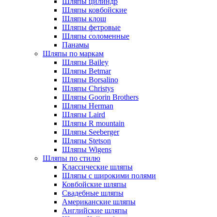
Шляпы цилиндр
Шляпы ковбойские
Шляпы клош
Шляпы фетровые
Шляпы соломенные
Панамы
Шляпы по маркам
Шляпы Bailey
Шляпы Betmar
Шляпы Borsalino
Шляпы Christys
Шляпы Goorin Brothers
Шляпы Herman
Шляпы Laird
Шляпы R mountain
Шляпы Seeberger
Шляпы Stetson
Шляпы Wigens
Шляпы по стилю
Классические шляпы
Шляпы с широкими полями
Ковбойские шляпы
Свадебные шляпы
Американские шляпы
Английские шляпы