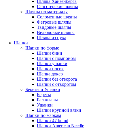
Шляпа Хайзенберга
Гангстерские шляпы
Шляпы по материалу
Соломенные шляпы
Фетровые шляпы
Твидовые шляпы
Велюровые шляпы
Шляпа из пуха
Шапки
Шапки по форме
Шапки бини
Шапки с помпоном
Шапки ушанки
Шапки носок
Шапка докер
Шапки без отворота
Шапки с отворотом
Береты и Ушанки
Береты
Балаклавы
Ушанки
Шапки крупной вязки
Шапки по маркам
Шапки 47 brand
Шапки American Needle