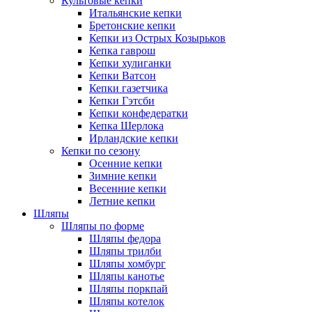
Культовые кепки
Итальянские кепки
Бретонские кепки
Кепки из Острых Козырьков
Кепка гаврош
Кепки хулиганки
Кепки Ватсон
Кепки газетчика
Кепки Гэтсби
Кепки конфедератки
Кепка Шерлока
Ирландские кепки
Кепки по сезону
Осенние кепки
Зимние кепки
Весенние кепки
Летние кепки
Шляпы
Шляпы по форме
Шляпы федора
Шляпы трилби
Шляпы хомбург
Шляпы канотье
Шляпы поркпай
Шляпы котелок