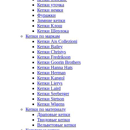
Кепки уточка
Кепки немки
Фуражки
Зимние кепки
Кепки Клош
Кепки Шерлока
Кепки по маркам
Кепки Ais Collezioni
Кепки Bailey
Кепки Christys
Кепки Fredrikson
Кепки Goorin Brothers
Кепки Hanna Hats
Кепки Herman
Кепки Kangol
Кепки Lierys
Кепки Laird
Кепки Seeberger
Кепки Stetson
Кепки Wigens
Кепки по материалу
Драповые кепки
Твидовые кепки
Вельветовые кепки