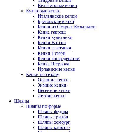
Твидовые кепки
Вельветовые кепки
Культовые кепки
Итальянские кепки
Бретонские кепки
Кепки из Острых Козырьков
Кепка гаврош
Кепки хулиганки
Кепки Ватсон
Кепки газетчика
Кепки Гэтсби
Кепки конфедератки
Кепка Шерлока
Ирландские кепки
Кепки по сезону
Осенние кепки
Зимние кепки
Весенние кепки
Летние кепки
Шляпы
Шляпы по форме
Шляпы федора
Шляпы трилби
Шляпы хомбург
Шляпы канотье