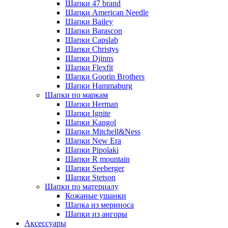
Шапки 47 brand
Шапки American Needle
Шапки Bailey
Шапки Barascon
Шапки Capslab
Шапки Christys
Шапки Djinns
Шапки Flexfit
Шапки Goorin Brothers
Шапки Hammaburg
Шапки по маркам
Шапки Herman
Шапки Ignite
Шапки Kangol
Шапки Mitchell&Ness
Шапки New Era
Шапки Pipolaki
Шапки R mountain
Шапки Seeberger
Шапки Stetson
Шапки по материалу
Кожаные ушанки
Шапка из мериноса
Шапки из ангоры
Аксессуары