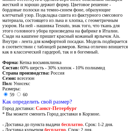
жесткий и хорошо держит форму. Цветовое решение -
бордовые полоски на темно-синем фоне, образующие
клетчатый узор. Подкладка сшита из фактурного смесового
материала, состоящего из льна и хлопка, с геометричным
узором. На ней - нашивка Tessuto, знак того, что ткань для
этого головного убора произведена на фабрике в Италии.
Сзади на кашпене пришит красный кожаный ярлычок Ais.
Внутри - лента для комфортной посадки. Модель подбирается
в соответствии с таблицей размеров. Кепка отлично впишется
как в классический гардероб, так и в богемный.
Форма:
Кепка восьмиклинка
Состав:
60% шерсть - 30% хлопок - 10% полиамид
Страна производства:
Россия
Сезон:
всесезон
Пол:
Унисекс
Размеры:
59
60
Как определить свой размер?
Санкт-Петербург
Город доставки:
* Вы можете сменить Город доставки в Корзине.
- Доставка до пункта выдачи
бесплатно
. Срок: 1-2 дня.
- Доставка курьером
бесплатно
. Срок: 2 дня.