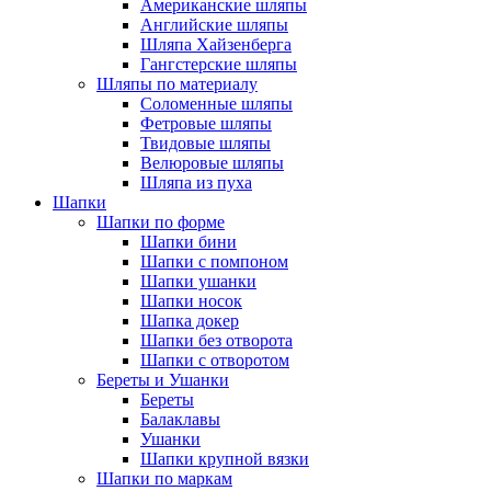
Американские шляпы
Английские шляпы
Шляпа Хайзенберга
Гангстерские шляпы
Шляпы по материалу
Соломенные шляпы
Фетровые шляпы
Твидовые шляпы
Велюровые шляпы
Шляпа из пуха
Шапки
Шапки по форме
Шапки бини
Шапки с помпоном
Шапки ушанки
Шапки носок
Шапка докер
Шапки без отворота
Шапки с отворотом
Береты и Ушанки
Береты
Балаклавы
Ушанки
Шапки крупной вязки
Шапки по маркам