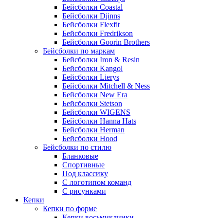
Бейсболки Coastal
Бейсболки Djinns
Бейсболки Flexfit
Бейсболки Fredrikson
Бейсболки Goorin Brothers
Бейсболки по маркам
Бейсболки Iron & Resin
Бейсболки Kangol
Бейсболки Lierys
Бейсболки Mitchell & Ness
Бейсболки New Era
Бейсболки Stetson
Бейсболки WIGENS
Бейсболки Hanna Hats
Бейсболки Herman
Бейсболки Hood
Бейсболки по стилю
Бланковые
Спортивные
Под классику
С логотипом команд
С рисунками
Кепки
Кепки по форме
Кепки восьмиклинки