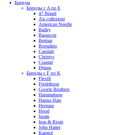
Бренды
Бренды с A по E
47 Brand
Ais collezioni
American Needle
Bailey
Barascon
Betmar
Borsalino
Capslab
Christys
Coastal
Djinns
Бренды с F по K
Flexfit
Fredrikson
Goorin Brothers
Hammaburg
Hanna Hats
Herman
Hood
Ignite
Iron & Resin
John Hatter
Kangol