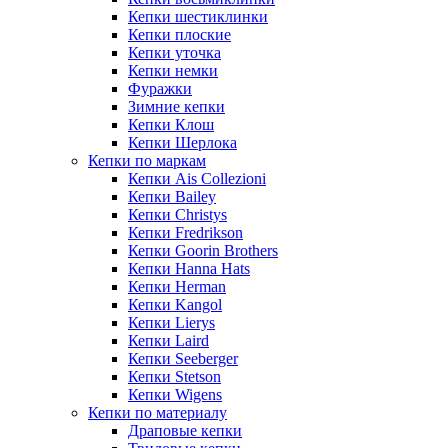
Кепки шестиклинки
Кепки плоские
Кепки уточка
Кепки немки
Фуражки
Зимние кепки
Кепки Клош
Кепки Шерлока
Кепки по маркам
Кепки Ais Collezioni
Кепки Bailey
Кепки Christys
Кепки Fredrikson
Кепки Goorin Brothers
Кепки Hanna Hats
Кепки Herman
Кепки Kangol
Кепки Lierys
Кепки Laird
Кепки Seeberger
Кепки Stetson
Кепки Wigens
Кепки по материалу
Драповые кепки