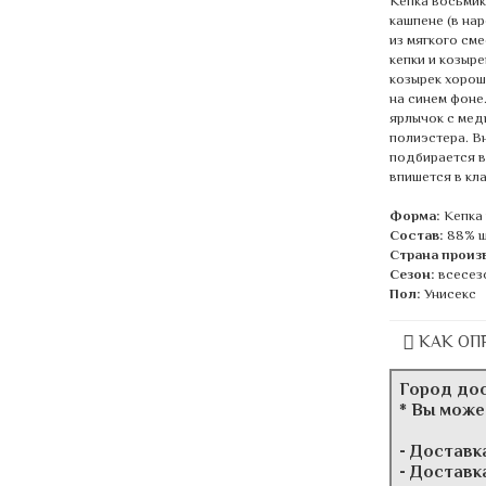
Кепка восьмикл
кашпене (в на
из мягкого см
кепки и козыр
козырек хорош
на синем фоне
ярлычок с мед
полиэстера. В
подбирается в
впишется в кл
Форма:
Кепка
Состав:
88% ш
Страна произ
Сезон:
всесез
Пол:
Унисекс
КАК ОП
Город до
* Вы може
- Доставк
- Доставк