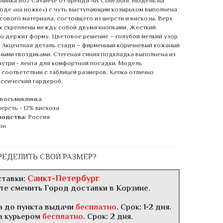
инка 802 Cavalese от бренда Ais Collezioni. Модель на
роде «на ножке») с чуть выступающим козырьком выполнена
есового материала, состоящего из шерсти и вискозы. Верх
ек скреплены между собой двумя кнопками. Жесткий
о держит форму. Цветовое решение – голубой мелкий узор
. Акцентная деталь сзади – фирменный коричневый кожаный
ными гвоздиками. Стегеная синяя подкладка выполнена из
нутри - лента для комфортной посадки. Модель
 соответствии с таблицей размеров. Кепка отлично
ассический гардероб.
 восьмиклинка
ерсть - 12% вискоза
водства:
Россия
он
РЕДЕЛИТЬ СВОЙ РАЗМЕР?
Санкт-Петербург
ставки:
те сменить Город доставки в Корзине.
а до пункта выдачи
бесплатно
. Срок: 1-2 дня.
а курьером
бесплатно
. Срок: 2 дня.