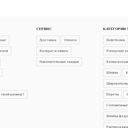
СЕРВИС
КАТЕГОРИИ 
 нас
Доставка
Оплата
Бейсболки
телей
Возврат и обмен
Рэперские к
Накопительные скидки
Кепки восьм
Шляпы
К
Широкополы
 свой размер?
Береты
Соломенные
Шляпы федо
Распродажа