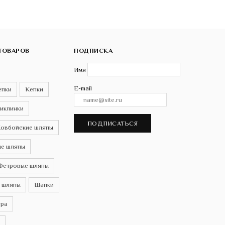
ТОВАРОВ
ПОДПИСКА
Имя
E-mail
епки
Кепки
иклинки
ПОДПИСАТЬСЯ
овбойские шляпы
е шляпы
Фетровые шляпы
 шляпы
Шапки
ра