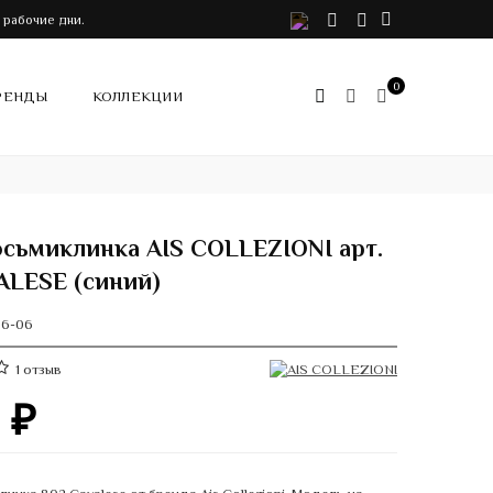
VK
Telegram
Instagram
 рабочие дни.
0
РЕНДЫ
КОЛЛЕКЦИИ
осьмиклинка AIS COLLEZIONI арт.
ALESE (синий)
06-06
1
отзыв
0
₽