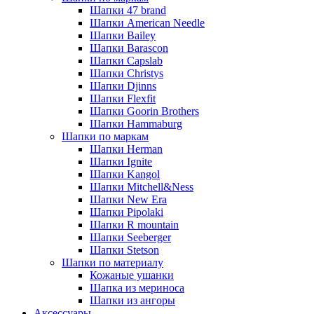
Шапки 47 brand
Шапки American Needle
Шапки Bailey
Шапки Barascon
Шапки Capslab
Шапки Christys
Шапки Djinns
Шапки Flexfit
Шапки Goorin Brothers
Шапки Hammaburg
Шапки по маркам
Шапки Herman
Шапки Ignite
Шапки Kangol
Шапки Mitchell&Ness
Шапки New Era
Шапки Pipolaki
Шапки R mountain
Шапки Seeberger
Шапки Stetson
Шапки по материалу
Кожаные ушанки
Шапка из мериноса
Шапки из ангоры
Аксессуары