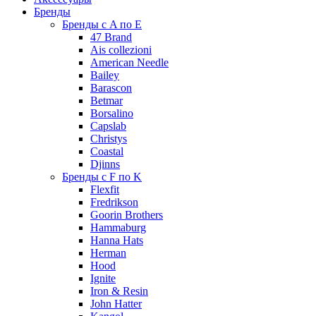
Бренды
Бренды с A по E
47 Brand
Ais collezioni
American Needle
Bailey
Barascon
Betmar
Borsalino
Capslab
Christys
Coastal
Djinns
Бренды с F по K
Flexfit
Fredrikson
Goorin Brothers
Hammaburg
Hanna Hats
Herman
Hood
Ignite
Iron & Resin
John Hatter