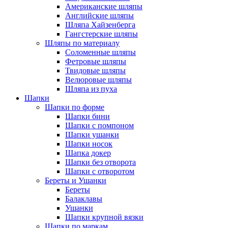
Американские шляпы
Английские шляпы
Шляпа Хайзенберга
Гангстерские шляпы
Шляпы по материалу
Соломенные шляпы
Фетровые шляпы
Твидовые шляпы
Велюровые шляпы
Шляпа из пуха
Шапки
Шапки по форме
Шапки бини
Шапки с помпоном
Шапки ушанки
Шапки носок
Шапка докер
Шапки без отворота
Шапки с отворотом
Береты и Ушанки
Береты
Балаклавы
Ушанки
Шапки крупной вязки
Шапки по маркам