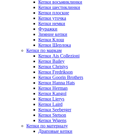
Кепки восьмиклинки
Кепки шестиклинки
Кепки плоские
Кепки уточка
Кепки немки
Фуражки
Зимние кепки
Кепки Клош
Кепки Шерлока
Кепки по маркам
Кепки Ais Collezioni
Кепки Bailey
Кепки Christys
Кепки Fredrikson
Кепки Goorin Brothers
Кепки Hanna Hats
Кепки Herman
Кепки Kangol
Кепки Lierys
Кепки Laird
Кепки Seeberger
Кепки Stetson
Кепки Wigens
Кепки по материалу
Драповые кепки