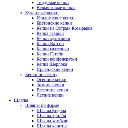
Твидовые кепки
Вельветовые кепки
Культовые кепки
Итальянские кепки
Бретонские кепки
Кепки из Острых Козырьков
Кепка гаврош
Кепки хулиганки
Кепки Ватсон
Кепки газетчика
Кепки Гэтсби
Кепки конфедератки
Кепка Шерлока
Ирландские кепки
Кепки по сезону
Осенние кепки
Зимние кепки
Весенние кепки
Летние кепки
Шляпы
Шляпы по форме
Шляпы федора
Шляпы трилби
Шляпы хомбург
Шляпы канотье