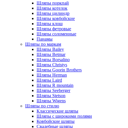
Шляпы поркпай
Шляпы котелок
Шляпы цилиндр
Шляпы ковбойские
Шляпы клош
Шляпы фетровые
Шляпы соломенные
Панамы
Шляпы по маркам
Шляпы Bailey
Шляпы Betmar
Шляпы Borsalino
Шляпы Christys
Шляпы Goorin Brothers
Шляпы Herman
Шляпы Laird
Шляпы R mountain
Шляпы Seeberger
Шляпы Stetson
Шляпы Wigens
Шляпы по стилю
Классические шляпы
Шляпы с широкими полями
Ковбойские шляпы
Свадебные шляпы