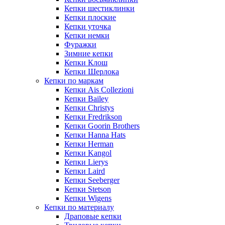
Кепки шестиклинки
Кепки плоские
Кепки уточка
Кепки немки
Фуражки
Зимние кепки
Кепки Клош
Кепки Шерлока
Кепки по маркам
Кепки Ais Collezioni
Кепки Bailey
Кепки Christys
Кепки Fredrikson
Кепки Goorin Brothers
Кепки Hanna Hats
Кепки Herman
Кепки Kangol
Кепки Lierys
Кепки Laird
Кепки Seeberger
Кепки Stetson
Кепки Wigens
Кепки по материалу
Драповые кепки