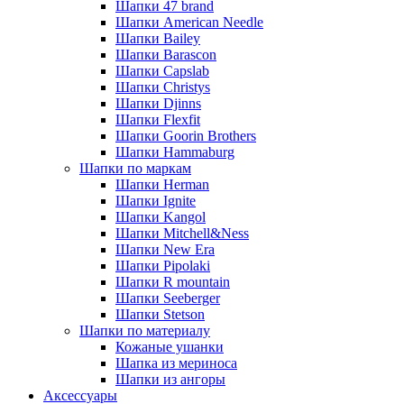
Шапки 47 brand
Шапки American Needle
Шапки Bailey
Шапки Barascon
Шапки Capslab
Шапки Christys
Шапки Djinns
Шапки Flexfit
Шапки Goorin Brothers
Шапки Hammaburg
Шапки по маркам
Шапки Herman
Шапки Ignite
Шапки Kangol
Шапки Mitchell&Ness
Шапки New Era
Шапки Pipolaki
Шапки R mountain
Шапки Seeberger
Шапки Stetson
Шапки по материалу
Кожаные ушанки
Шапка из мериноса
Шапки из ангоры
Аксессуары