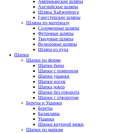
Американские шляпы
Английские шляпы
Шляпа Хайзенберга
Гангстерские шляпы
Шляпы по материалу
Соломенные шляпы
Фетровые шляпы
Твидовые шляпы
Велюровые шляпы
Шляпа из пуха
Шапки
Шапки по форме
Шапки бини
Шапки с помпоном
Шапки ушанки
Шапки носок
Шапка докер
Шапки без отворота
Шапки с отворотом
Береты и Ушанки
Береты
Балаклавы
Ушанки
Шапки крупной вязки
Шапки по маркам