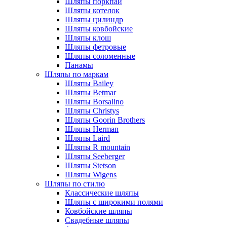
Шляпы поркпай
Шляпы котелок
Шляпы цилиндр
Шляпы ковбойские
Шляпы клош
Шляпы фетровые
Шляпы соломенные
Панамы
Шляпы по маркам
Шляпы Bailey
Шляпы Betmar
Шляпы Borsalino
Шляпы Christys
Шляпы Goorin Brothers
Шляпы Herman
Шляпы Laird
Шляпы R mountain
Шляпы Seeberger
Шляпы Stetson
Шляпы Wigens
Шляпы по стилю
Классические шляпы
Шляпы с широкими полями
Ковбойские шляпы
Свадебные шляпы