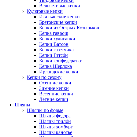
Твидовые кепки
Вельветовые кепки
Культовые кепки
Итальянские кепки
Бретонские кепки
Кепки из Острых Козырьков
Кепка гаврош
Кепки хулиганки
Кепки Ватсон
Кепки газетчика
Кепки Гэтсби
Кепки конфедератки
Кепка Шерлока
Ирландские кепки
Кепки по сезону
Осенние кепки
Зимние кепки
Весенние кепки
Летние кепки
Шляпы
Шляпы по форме
Шляпы федора
Шляпы трилби
Шляпы хомбург
Шляпы канотье