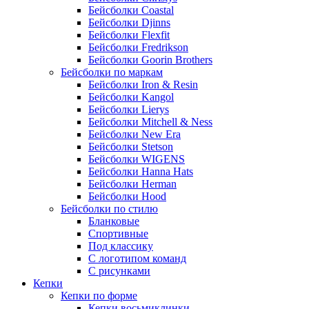
Бейсболки Coastal
Бейсболки Djinns
Бейсболки Flexfit
Бейсболки Fredrikson
Бейсболки Goorin Brothers
Бейсболки по маркам
Бейсболки Iron & Resin
Бейсболки Kangol
Бейсболки Lierys
Бейсболки Mitchell & Ness
Бейсболки New Era
Бейсболки Stetson
Бейсболки WIGENS
Бейсболки Hanna Hats
Бейсболки Herman
Бейсболки Hood
Бейсболки по стилю
Бланковые
Спортивные
Под классику
С логотипом команд
С рисунками
Кепки
Кепки по форме
Кепки восьмиклинки