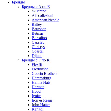
Бренды
Бренды с A по E
47 Brand
Ais collezioni
American Needle
Bailey
Barascon
Betmar
Borsalino
Capslab
Christys
Coastal
Djinns
Бренды с F по K
Flexfit
Fredrikson
Goorin Brothers
Hammaburg
Hanna Hats
Herman
Hood
Ignite
Iron & Resin
John Hatter
Kangol