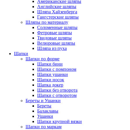
Американские шляпы
Английские шляпы
Шляпа Хайзенберга
Гангстерские шляпы
Шляпы по материалу
Соломенные шляпы
Фетровые шляпы
Твидовые шляпы
Велюровые шляпы
Шляпа из пуха
Шапки
Шапки по форме
Шапки бини
Шапки с помпоном
Шапки ушанки
Шапки носок
Шапка докер
Шапки без отворота
Шапки с отворотом
Береты и Ушанки
Береты
Балаклавы
Ушанки
Шапки крупной вязки
Шапки по маркам