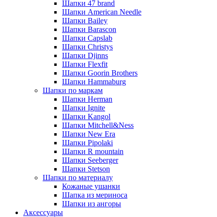
Шапки 47 brand
Шапки American Needle
Шапки Bailey
Шапки Barascon
Шапки Capslab
Шапки Christys
Шапки Djinns
Шапки Flexfit
Шапки Goorin Brothers
Шапки Hammaburg
Шапки по маркам
Шапки Herman
Шапки Ignite
Шапки Kangol
Шапки Mitchell&Ness
Шапки New Era
Шапки Pipolaki
Шапки R mountain
Шапки Seeberger
Шапки Stetson
Шапки по материалу
Кожаные ушанки
Шапка из мериноса
Шапки из ангоры
Аксессуары