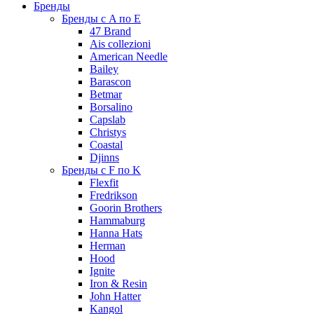
Бренды
Бренды с A по E
47 Brand
Ais collezioni
American Needle
Bailey
Barascon
Betmar
Borsalino
Capslab
Christys
Coastal
Djinns
Бренды с F по K
Flexfit
Fredrikson
Goorin Brothers
Hammaburg
Hanna Hats
Herman
Hood
Ignite
Iron & Resin
John Hatter
Kangol