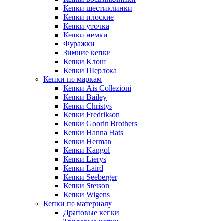
Кепки шестиклинки
Кепки плоские
Кепки уточка
Кепки немки
Фуражки
Зимние кепки
Кепки Клош
Кепки Шерлока
Кепки по маркам
Кепки Ais Collezioni
Кепки Bailey
Кепки Christys
Кепки Fredrikson
Кепки Goorin Brothers
Кепки Hanna Hats
Кепки Herman
Кепки Kangol
Кепки Lierys
Кепки Laird
Кепки Seeberger
Кепки Stetson
Кепки Wigens
Кепки по материалу
Драповые кепки