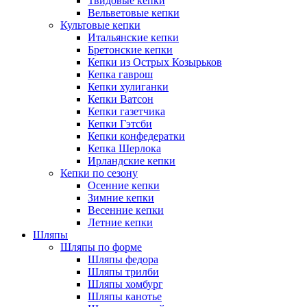
Твидовые кепки
Вельветовые кепки
Культовые кепки
Итальянские кепки
Бретонские кепки
Кепки из Острых Козырьков
Кепка гаврош
Кепки хулиганки
Кепки Ватсон
Кепки газетчика
Кепки Гэтсби
Кепки конфедератки
Кепка Шерлока
Ирландские кепки
Кепки по сезону
Осенние кепки
Зимние кепки
Весенние кепки
Летние кепки
Шляпы
Шляпы по форме
Шляпы федора
Шляпы трилби
Шляпы хомбург
Шляпы канотье