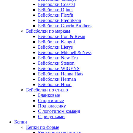
Бейсболки Coastal
Бейсболки Djinns
Бейсболки Flexfit
Бейсболки Fredrikson
Бейсболки Goorin Brothers
Бейсболки по маркам
Бейсболки Iron & Resin
Бейсболки Kangol
Бейсболки Lierys
Бейсболки Mitchell & Ness
Бейсболки New Era
Бейсболки Stetson
Бейсболки WIGENS
Бейсболки Hanna Hats
Бейсболки Herman
Бейсболки Hood
Бейсболки по стилю
Бланковые
Спортивные
Под классику
С логотипом команд
С рисунками
Кепки
Кепки по форме
Кепки восьмиклинки