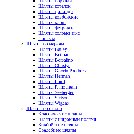
Шляпы поркпай
Шляпы котелок
Шляпы цилиндр
Шляпы ковбойские
Шляпы клош
Шляпы фетровые
Шляпы соломенные
Панамы
Шляпы по маркам
Шляпы Bailey
Шляпы Betmar
Шляпы Borsalino
Шляпы Christys
Шляпы Goorin Brothers
Шляпы Herman
Шляпы Laird
Шляпы R mountain
Шляпы Seeberger
Шляпы Stetson
Шляпы Wigens
Шляпы по стилю
Классические шляпы
Шляпы с широкими полями
Ковбойские шляпы
Свадебные шляпы