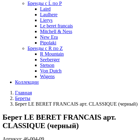
Бренды с L по P
Laird
Laulhere
Lierys
Le beret francais
Mitchell & Ness
New Era
Pipolaki
Бренды с R по Z
R Mountain
Seeberger
Stetson
Von Dutch
Wigens
Коллекции
Главная
Береты
Берет LE BERET FRANCAIS арт. CLASSIQUE (черный)
Берет LE BERET FRANCAIS арт.
CLASSIQUE (черный)
Артикул:
46-004-09