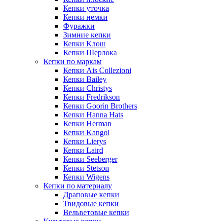
Кепки уточка
Кепки немки
Фуражки
Зимние кепки
Кепки Клош
Кепки Шерлока
Кепки по маркам
Кепки Ais Collezioni
Кепки Bailey
Кепки Christys
Кепки Fredrikson
Кепки Goorin Brothers
Кепки Hanna Hats
Кепки Herman
Кепки Kangol
Кепки Lierys
Кепки Laird
Кепки Seeberger
Кепки Stetson
Кепки Wigens
Кепки по материалу
Драповые кепки
Твидовые кепки
Вельветовые кепки