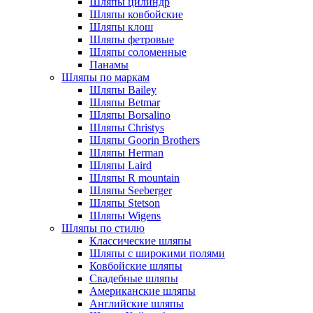
Шляпы цилиндр
Шляпы ковбойские
Шляпы клош
Шляпы фетровые
Шляпы соломенные
Панамы
Шляпы по маркам
Шляпы Bailey
Шляпы Betmar
Шляпы Borsalino
Шляпы Christys
Шляпы Goorin Brothers
Шляпы Herman
Шляпы Laird
Шляпы R mountain
Шляпы Seeberger
Шляпы Stetson
Шляпы Wigens
Шляпы по стилю
Классические шляпы
Шляпы с широкими полями
Ковбойские шляпы
Свадебные шляпы
Американские шляпы
Английские шляпы