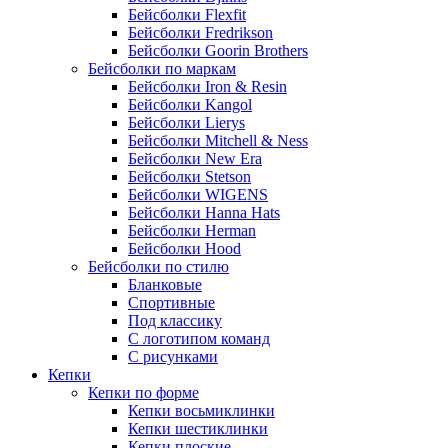
Бейсболки Flexfit
Бейсболки Fredrikson
Бейсболки Goorin Brothers
Бейсболки по маркам
Бейсболки Iron & Resin
Бейсболки Kangol
Бейсболки Lierys
Бейсболки Mitchell & Ness
Бейсболки New Era
Бейсболки Stetson
Бейсболки WIGENS
Бейсболки Hanna Hats
Бейсболки Herman
Бейсболки Hood
Бейсболки по стилю
Бланковые
Спортивные
Под классику
С логотипом команд
С рисунками
Кепки
Кепки по форме
Кепки восьмиклинки
Кепки шестиклинки
Кепки плоские