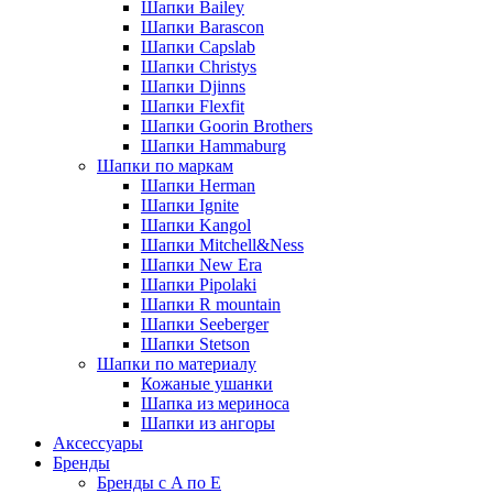
Шапки Bailey
Шапки Barascon
Шапки Capslab
Шапки Christys
Шапки Djinns
Шапки Flexfit
Шапки Goorin Brothers
Шапки Hammaburg
Шапки по маркам
Шапки Herman
Шапки Ignite
Шапки Kangol
Шапки Mitchell&Ness
Шапки New Era
Шапки Pipolaki
Шапки R mountain
Шапки Seeberger
Шапки Stetson
Шапки по материалу
Кожаные ушанки
Шапка из мериноса
Шапки из ангоры
Аксессуары
Бренды
Бренды с A по E