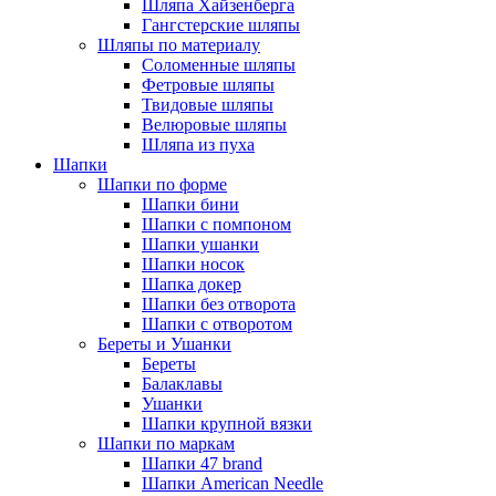
Шляпа Хайзенберга
Гангстерские шляпы
Шляпы по материалу
Соломенные шляпы
Фетровые шляпы
Твидовые шляпы
Велюровые шляпы
Шляпа из пуха
Шапки
Шапки по форме
Шапки бини
Шапки с помпоном
Шапки ушанки
Шапки носок
Шапка докер
Шапки без отворота
Шапки с отворотом
Береты и Ушанки
Береты
Балаклавы
Ушанки
Шапки крупной вязки
Шапки по маркам
Шапки 47 brand
Шапки American Needle