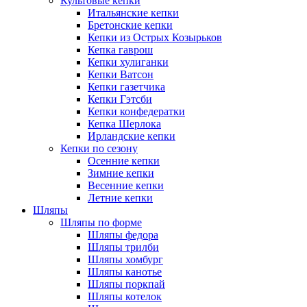
Культовые кепки
Итальянские кепки
Бретонские кепки
Кепки из Острых Козырьков
Кепка гаврош
Кепки хулиганки
Кепки Ватсон
Кепки газетчика
Кепки Гэтсби
Кепки конфедератки
Кепка Шерлока
Ирландские кепки
Кепки по сезону
Осенние кепки
Зимние кепки
Весенние кепки
Летние кепки
Шляпы
Шляпы по форме
Шляпы федора
Шляпы трилби
Шляпы хомбург
Шляпы канотье
Шляпы поркпай
Шляпы котелок