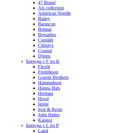
47 Brand
Ais collezioni
American Needle
Bailey
Barascon
Betmar
Borsalino
Capslab
Christys
Coastal
Djinns
Бренды с F по K
Flexfit
Fredrikson
Goorin Brothers
Hammaburg
Hanna Hats
Herman
Hood
Ignite
Iron & Resin
John Hatter
Kangol
Бренды с L по P
Laird