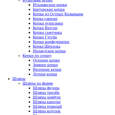
Культовые кепки
Итальянские кепки
Бретонские кепки
Кепки из Острых Козырьков
Кепка гаврош
Кепки хулиганки
Кепки Ватсон
Кепки газетчика
Кепки Гэтсби
Кепки конфедератки
Кепка Шерлока
Ирландские кепки
Кепки по сезону
Осенние кепки
Зимние кепки
Весенние кепки
Летние кепки
Шляпы
Шляпы по форме
Шляпы федора
Шляпы трилби
Шляпы хомбург
Шляпы канотье
Шляпы поркпай
Шляпы котелок