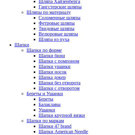
Шляпа Хайзенберга
Гангстерские шляпы
Шляпы по материалу
Соломенные шляпы
Фетровые шляпы
Твидовые шляпы
Велюровые шляпы
Шляпа из пуха
Шапки
Шапки по форме
Шапки бини
Шапки с помпоном
Шапки ушанки
Шапки носок
Шапка докер
Шапки без отворота
Шапки с отворотом
Береты и Ушанки
Береты
Балаклавы
Ушанки
Шапки крупной вязки
Шапки по маркам
Шапки 47 brand
Шапки American Needle