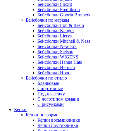
Бейсболки Flexfit
Бейсболки Fredrikson
Бейсболки Goorin Brothers
Бейсболки по маркам
Бейсболки Iron & Resin
Бейсболки Kangol
Бейсболки Lierys
Бейсболки Mitchell & Ness
Бейсболки New Era
Бейсболки Stetson
Бейсболки WIGENS
Бейсболки Hanna Hats
Бейсболки Herman
Бейсболки Hood
Бейсболки по стилю
Бланковые
Спортивные
Под классику
С логотипом команд
С рисунками
Кепки
Кепки по форме
Кепки восьмиклинки
Кепки шестиклинки
Кепки плоские