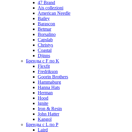
47 Brand
Ais collezioni
American Needle
Bailey
Barascon
Betmar
Borsalino
Capslab
Christys
Coastal
Djinns
Бренды с F по K
Flexfit
Fredrikson
Goorin Brothers
Hammaburg
Hanna Hats
Herman
Hood
Ignite
Iron & Resin
John Hatter
Kangol
Бренды с L по P
Laird