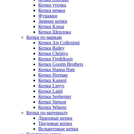
Кепки уточка
Кепки немки
Фуражки
Зимние кепки
Кепки Клош
Кепки Шерлока
Кепки по маркам
Кепки Ais Collezioni
Кепки Bailey
Кепки Christys
Кепки Fredrikson
Кепки Goorin Brothers
Кепки Hanna Hats
Кепки Herman
Кепки Kangol
Кепки Lierys
Кепки Laird
Кепки Seeberger
Кепки Stetson
Кепки Wigens
Кепки по материалу
Драповые кепки
Твидовые кепки
Вельветовые кепки