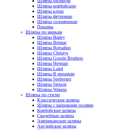
Шляпы цилиндр
Шляпы ковбойские
Шляпы клош
Шляпы фетровые
Шляпы соломенные
Панамы
Шляпы по маркам
Шляпы Bailey
Шляпы Betmar
Шляпы Borsalino
Шляпы Christys
Шляпы Goorin Brothers
Шляпы Herman
Шляпы Laird
Шляпы R mountain
Шляпы Seeberger
Шляпы Stetson
Шляпы Wigens
Шляпы по стилю
Классические шляпы
Шляпы с широкими полями
Ковбойские шляпы
Свадебные шляпы
Американские шляпы
Английские шляпы