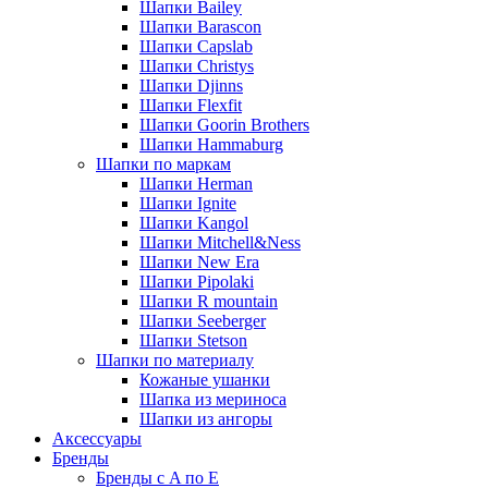
Шапки Bailey
Шапки Barascon
Шапки Capslab
Шапки Christys
Шапки Djinns
Шапки Flexfit
Шапки Goorin Brothers
Шапки Hammaburg
Шапки по маркам
Шапки Herman
Шапки Ignite
Шапки Kangol
Шапки Mitchell&Ness
Шапки New Era
Шапки Pipolaki
Шапки R mountain
Шапки Seeberger
Шапки Stetson
Шапки по материалу
Кожаные ушанки
Шапка из мериноса
Шапки из ангоры
Аксессуары
Бренды
Бренды с A по E