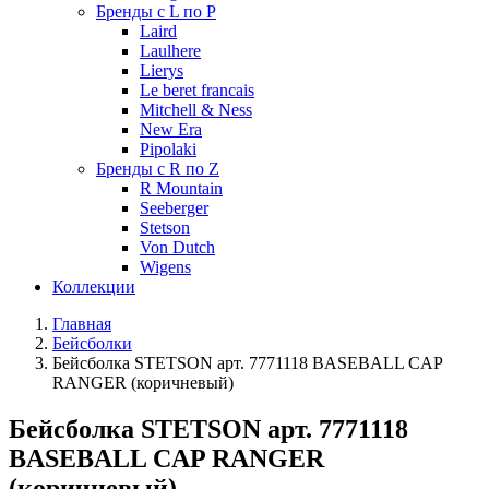
Бренды с L по P
Laird
Laulhere
Lierys
Le beret francais
Mitchell & Ness
New Era
Pipolaki
Бренды с R по Z
R Mountain
Seeberger
Stetson
Von Dutch
Wigens
Коллекции
Главная
Бейсболки
Бейсболка STETSON арт. 7771118 BASEBALL CAP
RANGER (коричневый)
Бейсболка STETSON арт. 7771118
BASEBALL CAP RANGER
(коричневый)