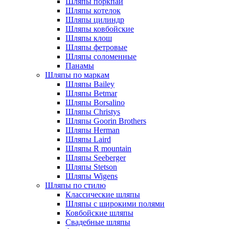
Шляпы поркпай
Шляпы котелок
Шляпы цилиндр
Шляпы ковбойские
Шляпы клош
Шляпы фетровые
Шляпы соломенные
Панамы
Шляпы по маркам
Шляпы Bailey
Шляпы Betmar
Шляпы Borsalino
Шляпы Christys
Шляпы Goorin Brothers
Шляпы Herman
Шляпы Laird
Шляпы R mountain
Шляпы Seeberger
Шляпы Stetson
Шляпы Wigens
Шляпы по стилю
Классические шляпы
Шляпы с широкими полями
Ковбойские шляпы
Свадебные шляпы