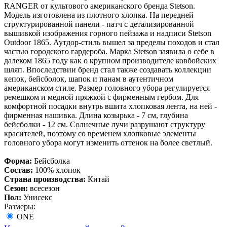
RANGER от культового американского бренда Stetson.
Модель изготовлена из плотного хлопка. На передней
структурированной панели - патч с детализированной
вышивкой изображения горного пейзажа и надписи Stetson
Outdoor 1865. Аутдор-стиль вышел за пределы походов и стал
частью городского гардероба. Марка Stetson заявила о себе в
далеком 1865 году как о крупном производителе ковбойских
шляп. Впоследствии бренд стал также создавать коллекции
кепок, бейсболок, шапок и панам в аутентичном
американском стиле. Размер головного убора регулируется
ремешком и медной пряжкой с фирменным гербом. Для
комфортной посадки внутрь вшита хлопковая лента, на ней -
фирменная нашивка. Длина козырька - 7 см, глубина
бейсболки - 12 см. Солнечные лучи разрушают структуру
красителей, поэтому со временем хлопковые элементы
головного убора могут изменить оттенок на более светлый.
Форма:
Бейсболка
Состав:
100% хлопок
Страна производства:
Китай
Сезон:
всесезон
Пол:
Унисекс
Размеры:
ONE