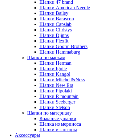
Шапки 47 brand
Шапки American Needle
Шапки Bailey
Шапки Barascon
Шапки Capslab
Шапки Christys
Шапки Djinns
Шапки Flexfit
Шапки Goorin Brothers
Шапки Hammaburg
Шапки по маркам
Шапки Herman
Шапки Ignite
Шапки Kangol
Шапки Mitchell&Ness
Шапки New Era
Шапки Pipolaki
Шапки R mountain
Шапки Seeberger
Шапки Stetson
Шапки по материалу
Кожаные ушанки
Шапка из мериноса
Шапки из ангоры
Аксессуары