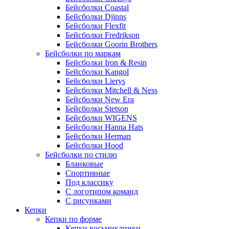
Бейсболки Coastal
Бейсболки Djinns
Бейсболки Flexfit
Бейсболки Fredrikson
Бейсболки Goorin Brothers
Бейсболки по маркам
Бейсболки Iron & Resin
Бейсболки Kangol
Бейсболки Lierys
Бейсболки Mitchell & Ness
Бейсболки New Era
Бейсболки Stetson
Бейсболки WIGENS
Бейсболки Hanna Hats
Бейсболки Herman
Бейсболки Hood
Бейсболки по стилю
Бланковые
Спортивные
Под классику
С логотипом команд
С рисунками
Кепки
Кепки по форме
Кепки восьмиклинки