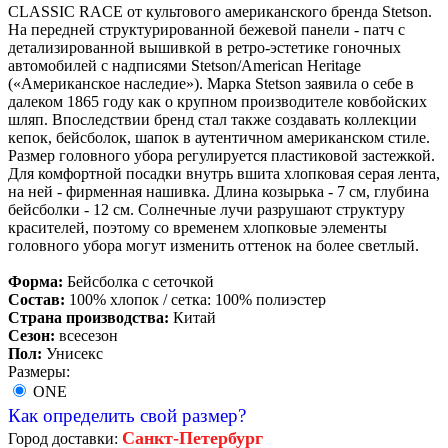
CLASSIC RACE от культового американского бренда Stetson.
На передней структурированной бежевой панели - патч c
детализированной вышивкой в ретро-эстетике гоночных
автомобилей с надписями Stetson/American Heritage
(«Американское наследие»). Марка Stetson заявила о себе в
далеком 1865 году как о крупном производителе ковбойских
шляп. Впоследствии бренд стал также создавать коллекции
кепок, бейсболок, шапок в аутентичном американском стиле.
Размер головного убора регулируется пластиковой застежкой.
Для комфортной посадки внутрь вшита хлопковая серая лента,
на ней - фирменная нашивка. Длина козырька - 7 см, глубина
бейсболки - 12 см. Солнечные лучи разрушают структуру
красителей, поэтому со временем хлопковые элементы
головного убора могут изменить оттенок на более светлый.
Форма:
Бейсболка с сеточкой
Состав:
100% хлопок / сетка: 100% полиэстер
Страна производства:
Китай
Сезон:
всесезон
Пол:
Унисекс
Размеры:
ONE
Как определить свой размер?
Санкт-Петербург
Город доставки: