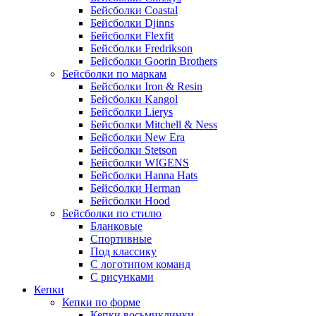
Бейсболки Coastal
Бейсболки Djinns
Бейсболки Flexfit
Бейсболки Fredrikson
Бейсболки Goorin Brothers
Бейсболки по маркам
Бейсболки Iron & Resin
Бейсболки Kangol
Бейсболки Lierys
Бейсболки Mitchell & Ness
Бейсболки New Era
Бейсболки Stetson
Бейсболки WIGENS
Бейсболки Hanna Hats
Бейсболки Herman
Бейсболки Hood
Бейсболки по стилю
Бланковые
Спортивные
Под классику
С логотипом команд
С рисунками
Кепки
Кепки по форме
Кепки восьмиклинки