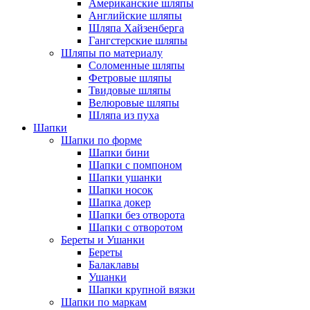
Американские шляпы
Английские шляпы
Шляпа Хайзенберга
Гангстерские шляпы
Шляпы по материалу
Соломенные шляпы
Фетровые шляпы
Твидовые шляпы
Велюровые шляпы
Шляпа из пуха
Шапки
Шапки по форме
Шапки бини
Шапки с помпоном
Шапки ушанки
Шапки носок
Шапка докер
Шапки без отворота
Шапки с отворотом
Береты и Ушанки
Береты
Балаклавы
Ушанки
Шапки крупной вязки
Шапки по маркам