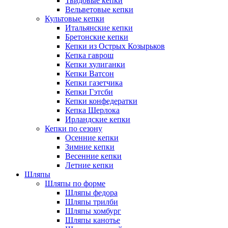
Твидовые кепки
Вельветовые кепки
Культовые кепки
Итальянские кепки
Бретонские кепки
Кепки из Острых Козырьков
Кепка гаврош
Кепки хулиганки
Кепки Ватсон
Кепки газетчика
Кепки Гэтсби
Кепки конфедератки
Кепка Шерлока
Ирландские кепки
Кепки по сезону
Осенние кепки
Зимние кепки
Весенние кепки
Летние кепки
Шляпы
Шляпы по форме
Шляпы федора
Шляпы трилби
Шляпы хомбург
Шляпы канотье