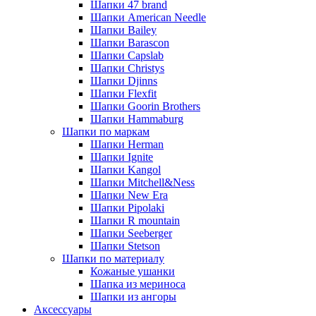
Шапки 47 brand
Шапки American Needle
Шапки Bailey
Шапки Barascon
Шапки Capslab
Шапки Christys
Шапки Djinns
Шапки Flexfit
Шапки Goorin Brothers
Шапки Hammaburg
Шапки по маркам
Шапки Herman
Шапки Ignite
Шапки Kangol
Шапки Mitchell&Ness
Шапки New Era
Шапки Pipolaki
Шапки R mountain
Шапки Seeberger
Шапки Stetson
Шапки по материалу
Кожаные ушанки
Шапка из мериноса
Шапки из ангоры
Аксессуары