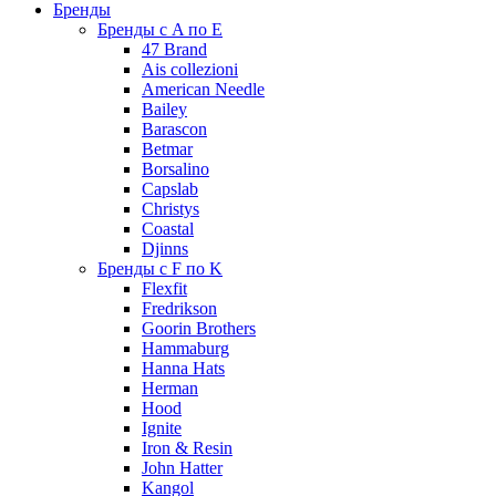
Бренды
Бренды с A по E
47 Brand
Ais collezioni
American Needle
Bailey
Barascon
Betmar
Borsalino
Capslab
Christys
Coastal
Djinns
Бренды с F по K
Flexfit
Fredrikson
Goorin Brothers
Hammaburg
Hanna Hats
Herman
Hood
Ignite
Iron & Resin
John Hatter
Kangol