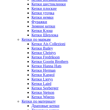
Кепки шестиклинки
Кепки плоские
Кепки уточка
Кепки немки
Фуражки
Зимние кепки
Кепки Клош
Кепки Шерлока
Кепки по маркам
Кепки Ais Collezioni
Кепки Bailey
Кепки Christys
Кепки Fredrikson
Кепки Goorin Brothers
Кепки Hanna Hats
Кепки Herman
Кепки Kangol
Кепки Lierys
Кепки Laird
Кепки Seeberger
Кепки Stetson
Кепки Wigens
Кепки по материалу
Драповые кепки