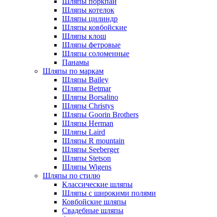
Шляпы поркпай
Шляпы котелок
Шляпы цилиндр
Шляпы ковбойские
Шляпы клош
Шляпы фетровые
Шляпы соломенные
Панамы
Шляпы по маркам
Шляпы Bailey
Шляпы Betmar
Шляпы Borsalino
Шляпы Christys
Шляпы Goorin Brothers
Шляпы Herman
Шляпы Laird
Шляпы R mountain
Шляпы Seeberger
Шляпы Stetson
Шляпы Wigens
Шляпы по стилю
Классические шляпы
Шляпы с широкими полями
Ковбойские шляпы
Свадебные шляпы