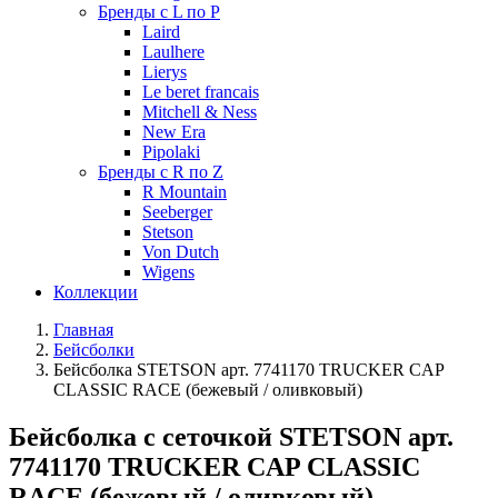
Бренды с L по P
Laird
Laulhere
Lierys
Le beret francais
Mitchell & Ness
New Era
Pipolaki
Бренды с R по Z
R Mountain
Seeberger
Stetson
Von Dutch
Wigens
Коллекции
Главная
Бейсболки
Бейсболка STETSON арт. 7741170 TRUCKER CAP
CLASSIC RACE (бежевый / оливковый)
Бейсболка с сеточкой STETSON арт.
7741170 TRUCKER CAP CLASSIC
RACE (бежевый / оливковый)