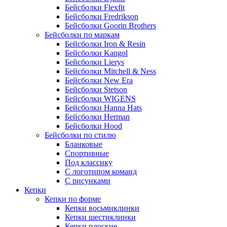
Бейсболки Flexfit
Бейсболки Fredrikson
Бейсболки Goorin Brothers
Бейсболки по маркам
Бейсболки Iron & Resin
Бейсболки Kangol
Бейсболки Lierys
Бейсболки Mitchell & Ness
Бейсболки New Era
Бейсболки Stetson
Бейсболки WIGENS
Бейсболки Hanna Hats
Бейсболки Herman
Бейсболки Hood
Бейсболки по стилю
Бланковые
Спортивные
Под классику
С логотипом команд
С рисунками
Кепки
Кепки по форме
Кепки восьмиклинки
Кепки шестиклинки
Кепки плоские