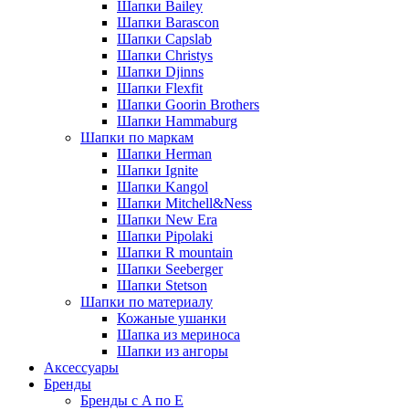
Шапки Bailey
Шапки Barascon
Шапки Capslab
Шапки Christys
Шапки Djinns
Шапки Flexfit
Шапки Goorin Brothers
Шапки Hammaburg
Шапки по маркам
Шапки Herman
Шапки Ignite
Шапки Kangol
Шапки Mitchell&Ness
Шапки New Era
Шапки Pipolaki
Шапки R mountain
Шапки Seeberger
Шапки Stetson
Шапки по материалу
Кожаные ушанки
Шапка из мериноса
Шапки из ангоры
Аксессуары
Бренды
Бренды с A по E