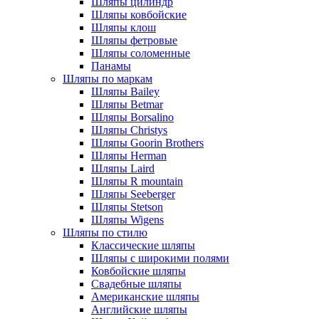
Шляпы цилиндр
Шляпы ковбойские
Шляпы клош
Шляпы фетровые
Шляпы соломенные
Панамы
Шляпы по маркам
Шляпы Bailey
Шляпы Betmar
Шляпы Borsalino
Шляпы Christys
Шляпы Goorin Brothers
Шляпы Herman
Шляпы Laird
Шляпы R mountain
Шляпы Seeberger
Шляпы Stetson
Шляпы Wigens
Шляпы по стилю
Классические шляпы
Шляпы с широкими полями
Ковбойские шляпы
Свадебные шляпы
Американские шляпы
Английские шляпы