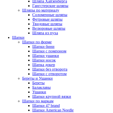
Шляпа Хайзенберга
Гангстерские шляпы
Шляпы по материалу
Соломенные шляпы
Фетровые шляпы
Твидовые шляпы
Велюровые шляпы
Шляпа из пуха
Шапки
Шапки по форме
Шапки бини
Шапки с помпоном
Шапки ушанки
Шапки носок
Шапка докер
Шапки без отворота
Шапки с отворотом
Береты и Ушанки
Береты
Балаклавы
Ушанки
Шапки крупной вязки
Шапки по маркам
Шапки 47 brand
Шапки American Needle