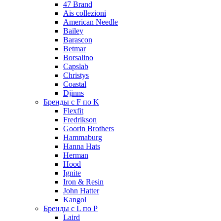
47 Brand
Ais collezioni
American Needle
Bailey
Barascon
Betmar
Borsalino
Capslab
Christys
Coastal
Djinns
Бренды с F по K
Flexfit
Fredrikson
Goorin Brothers
Hammaburg
Hanna Hats
Herman
Hood
Ignite
Iron & Resin
John Hatter
Kangol
Бренды с L по P
Laird