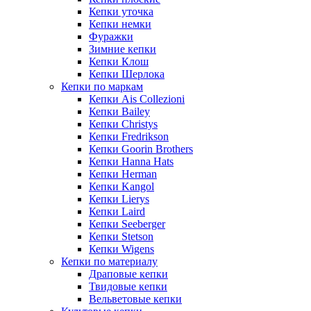
Кепки уточка
Кепки немки
Фуражки
Зимние кепки
Кепки Клош
Кепки Шерлока
Кепки по маркам
Кепки Ais Collezioni
Кепки Bailey
Кепки Christys
Кепки Fredrikson
Кепки Goorin Brothers
Кепки Hanna Hats
Кепки Herman
Кепки Kangol
Кепки Lierys
Кепки Laird
Кепки Seeberger
Кепки Stetson
Кепки Wigens
Кепки по материалу
Драповые кепки
Твидовые кепки
Вельветовые кепки