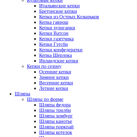
Культовые кепки
Итальянские кепки
Бретонские кепки
Кепки из Острых Козырьков
Кепка гаврош
Кепки хулиганки
Кепки Ватсон
Кепки газетчика
Кепки Гэтсби
Кепки конфедератки
Кепка Шерлока
Ирландские кепки
Кепки по сезону
Осенние кепки
Зимние кепки
Весенние кепки
Летние кепки
Шляпы
Шляпы по форме
Шляпы федора
Шляпы трилби
Шляпы хомбург
Шляпы канотье
Шляпы поркпай
Шляпы котелок