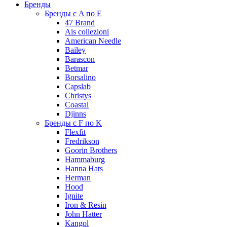
Бренды
Бренды с A по E
47 Brand
Ais collezioni
American Needle
Bailey
Barascon
Betmar
Borsalino
Capslab
Christys
Coastal
Djinns
Бренды с F по K
Flexfit
Fredrikson
Goorin Brothers
Hammaburg
Hanna Hats
Herman
Hood
Ignite
Iron & Resin
John Hatter
Kangol