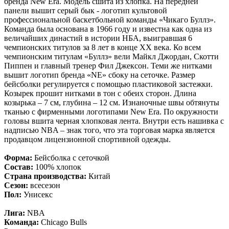
бренда New Era. Модель сшита из хлопка. На передней
панели вышит серый бык - логотип культовой
профессиональной баскетбольной команды «Чикаго Буллз».
Команда была основана в 1966 году и известна как одна из
величайших династий в истории НБА, выигравшая 6
чемпионских титулов за 8 лет в конце XX века. Ко всем
чемпионским титулам «Буллз» вели Майкл Джордан, Скотти
Пиппен и главный тренер Фил Джексон. Теми же нитками
вышит логотип бренда «NE» сбоку на сеточке. Размер
бейсболки регулируется с помощью пластиковой застежки.
Козырек прошит нитками в тон с обеих сторон. Длина
козырька – 7 см, глубина – 12 см. Изнаночные швы обтянуты
тканью с фирменными логотипами New Era. По окружности
головы вшита черная хлопковая лента. Внутри есть нашивка с
надписью NBA – знак того, что эта торговая марка является
продавцом лицензионной спортивной одежды.
Форма:
Бейсболка с сеточкой
Состав:
100% хлопок
Страна производства:
Китай
Сезон:
всесезон
Пол:
Унисекс
Лига:
NBA
Команда:
Chicago Bulls