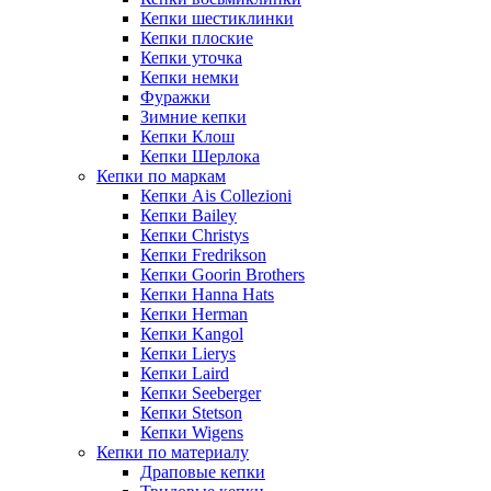
Кепки шестиклинки
Кепки плоские
Кепки уточка
Кепки немки
Фуражки
Зимние кепки
Кепки Клош
Кепки Шерлока
Кепки по маркам
Кепки Ais Collezioni
Кепки Bailey
Кепки Christys
Кепки Fredrikson
Кепки Goorin Brothers
Кепки Hanna Hats
Кепки Herman
Кепки Kangol
Кепки Lierys
Кепки Laird
Кепки Seeberger
Кепки Stetson
Кепки Wigens
Кепки по материалу
Драповые кепки