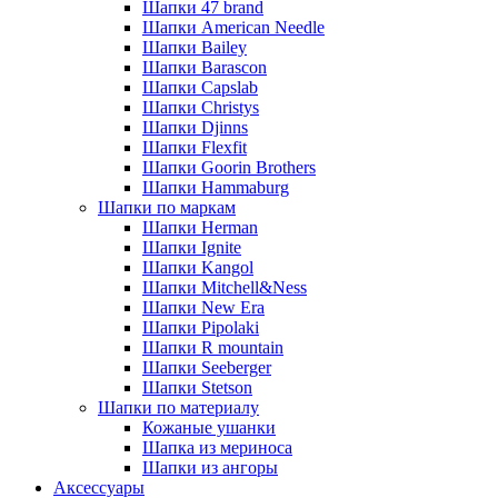
Шапки 47 brand
Шапки American Needle
Шапки Bailey
Шапки Barascon
Шапки Capslab
Шапки Christys
Шапки Djinns
Шапки Flexfit
Шапки Goorin Brothers
Шапки Hammaburg
Шапки по маркам
Шапки Herman
Шапки Ignite
Шапки Kangol
Шапки Mitchell&Ness
Шапки New Era
Шапки Pipolaki
Шапки R mountain
Шапки Seeberger
Шапки Stetson
Шапки по материалу
Кожаные ушанки
Шапка из мериноса
Шапки из ангоры
Аксессуары