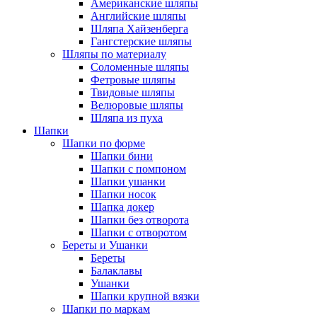
Американские шляпы
Английские шляпы
Шляпа Хайзенберга
Гангстерские шляпы
Шляпы по материалу
Соломенные шляпы
Фетровые шляпы
Твидовые шляпы
Велюровые шляпы
Шляпа из пуха
Шапки
Шапки по форме
Шапки бини
Шапки с помпоном
Шапки ушанки
Шапки носок
Шапка докер
Шапки без отворота
Шапки с отворотом
Береты и Ушанки
Береты
Балаклавы
Ушанки
Шапки крупной вязки
Шапки по маркам