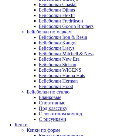
Бейсболки Coastal
Бейсболки Djinns
Бейсболки Flexfit
Бейсболки Fredrikson
Бейсболки Goorin Brothers
Бейсболки по маркам
Бейсболки Iron & Resin
Бейсболки Kangol
Бейсболки Lierys
Бейсболки Mitchell & Ness
Бейсболки New Era
Бейсболки Stetson
Бейсболки WIGENS
Бейсболки Hanna Hats
Бейсболки Herman
Бейсболки Hood
Бейсболки по стилю
Бланковые
Спортивные
Под классику
С логотипом команд
С рисунками
Кепки
Кепки по форме
Кепки восьмиклинки