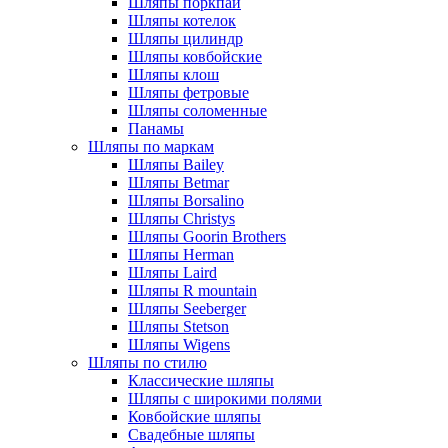
Шляпы поркпай
Шляпы котелок
Шляпы цилиндр
Шляпы ковбойские
Шляпы клош
Шляпы фетровые
Шляпы соломенные
Панамы
Шляпы по маркам
Шляпы Bailey
Шляпы Betmar
Шляпы Borsalino
Шляпы Christys
Шляпы Goorin Brothers
Шляпы Herman
Шляпы Laird
Шляпы R mountain
Шляпы Seeberger
Шляпы Stetson
Шляпы Wigens
Шляпы по стилю
Классические шляпы
Шляпы с широкими полями
Ковбойские шляпы
Свадебные шляпы