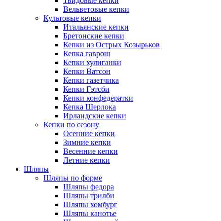
Твидовые кепки
Вельветовые кепки
Культовые кепки
Итальянские кепки
Бретонские кепки
Кепки из Острых Козырьков
Кепка гаврош
Кепки хулиганки
Кепки Ватсон
Кепки газетчика
Кепки Гэтсби
Кепки конфедератки
Кепка Шерлока
Ирландские кепки
Кепки по сезону
Осенние кепки
Зимние кепки
Весенние кепки
Летние кепки
Шляпы
Шляпы по форме
Шляпы федора
Шляпы трилби
Шляпы хомбург
Шляпы канотье