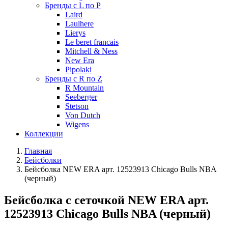
Бренды с L по P
Laird
Laulhere
Lierys
Le beret francais
Mitchell & Ness
New Era
Pipolaki
Бренды с R по Z
R Mountain
Seeberger
Stetson
Von Dutch
Wigens
Коллекции
Главная
Бейсболки
Бейсболка NEW ERA арт. 12523913 Chicago Bulls NBA
(черный)
Бейсболка с сеточкой NEW ERA арт.
12523913 Chicago Bulls NBA (черный)