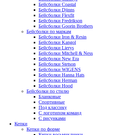
Бейсболки Coastal
Бейсболки Djinns
Бейсболки Flexfit
Бейсболки Fredrikson
Бейсболки Goorin Brothers
Бейсболки по маркам
Бейсболки Iron & Resin
Бейсболки Kangol
Бейсболки Lierys
Бейсболки Mitchell & Ness
Бейсболки New Era
Бейсболки Stetson
Бейсболки WIGENS
Бейсболки Hanna Hats
Бейсболки Herman
Бейсболки Hood
Бейсболки по стилю
Бланковые
Спортивные
Под классику
С логотипом команд
С рисунками
Кепки
Кепки по форме
Кепки восьмиклинки