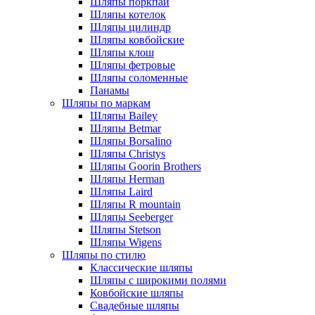
Шляпы поркпай
Шляпы котелок
Шляпы цилиндр
Шляпы ковбойские
Шляпы клош
Шляпы фетровые
Шляпы соломенные
Панамы
Шляпы по маркам
Шляпы Bailey
Шляпы Betmar
Шляпы Borsalino
Шляпы Christys
Шляпы Goorin Brothers
Шляпы Herman
Шляпы Laird
Шляпы R mountain
Шляпы Seeberger
Шляпы Stetson
Шляпы Wigens
Шляпы по стилю
Классические шляпы
Шляпы с широкими полями
Ковбойские шляпы
Свадебные шляпы