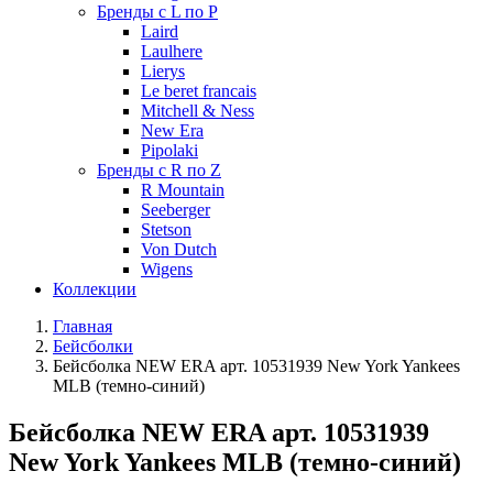
Бренды с L по P
Laird
Laulhere
Lierys
Le beret francais
Mitchell & Ness
New Era
Pipolaki
Бренды с R по Z
R Mountain
Seeberger
Stetson
Von Dutch
Wigens
Коллекции
Главная
Бейсболки
Бейсболка NEW ERA арт. 10531939 New York Yankees
MLB (темно-синий)
Бейсболка NEW ERA арт. 10531939
New York Yankees MLB (темно-синий)