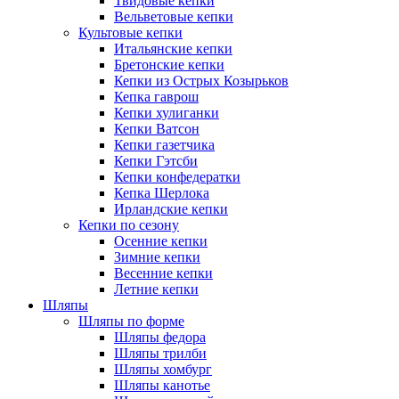
Твидовые кепки
Вельветовые кепки
Культовые кепки
Итальянские кепки
Бретонские кепки
Кепки из Острых Козырьков
Кепка гаврош
Кепки хулиганки
Кепки Ватсон
Кепки газетчика
Кепки Гэтсби
Кепки конфедератки
Кепка Шерлока
Ирландские кепки
Кепки по сезону
Осенние кепки
Зимние кепки
Весенние кепки
Летние кепки
Шляпы
Шляпы по форме
Шляпы федора
Шляпы трилби
Шляпы хомбург
Шляпы канотье