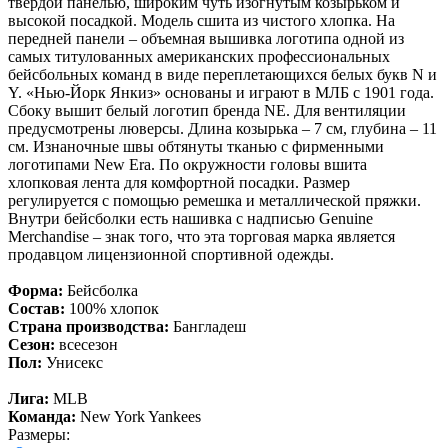
твердой панелью, широким чуть изогнутым козырьком и
высокой посадкой. Модель сшита из чистого хлопка. На
передней панели – объемная вышивка логотипа одной из
самых титулованных американских профессиональных
бейсбольных команд в виде переплетающихся белых букв N и
Y. «Нью-Йорк Янкиз» основаны и играют в МЛБ с 1901 года.
Сбоку вышит белый логотип бренда NE. Для вентиляции
предусмотрены люверсы. Длина козырька – 7 см, глубина – 11
см. Изнаночные швы обтянуты тканью с фирменными
логотипами New Era. По окружности головы вшита
хлопковая лента для комфортной посадки. Размер
регулируется с помощью ремешка и металлической пряжки.
Внутри бейсболки есть нашивка с надписью Genuine
Merchandise – знак того, что эта торговая марка является
продавцом лицензионной спортивной одежды.
Форма:
Бейсболка
Состав:
100% хлопок
Страна производства:
Бангладеш
Сезон:
всесезон
Пол:
Унисекс
Лига:
MLB
Команда:
New York Yankees
Размеры: