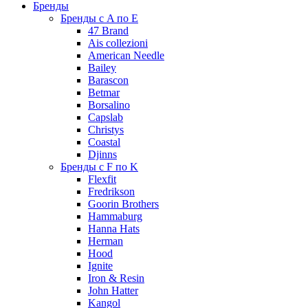
Бренды
Бренды с A по E
47 Brand
Ais collezioni
American Needle
Bailey
Barascon
Betmar
Borsalino
Capslab
Christys
Coastal
Djinns
Бренды с F по K
Flexfit
Fredrikson
Goorin Brothers
Hammaburg
Hanna Hats
Herman
Hood
Ignite
Iron & Resin
John Hatter
Kangol