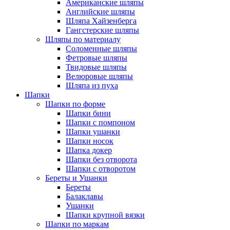
Американские шляпы
Английские шляпы
Шляпа Хайзенберга
Гангстерские шляпы
Шляпы по материалу
Соломенные шляпы
Фетровые шляпы
Твидовые шляпы
Велюровые шляпы
Шляпа из пуха
Шапки
Шапки по форме
Шапки бини
Шапки с помпоном
Шапки ушанки
Шапки носок
Шапка докер
Шапки без отворота
Шапки с отворотом
Береты и Ушанки
Береты
Балаклавы
Ушанки
Шапки крупной вязки
Шапки по маркам