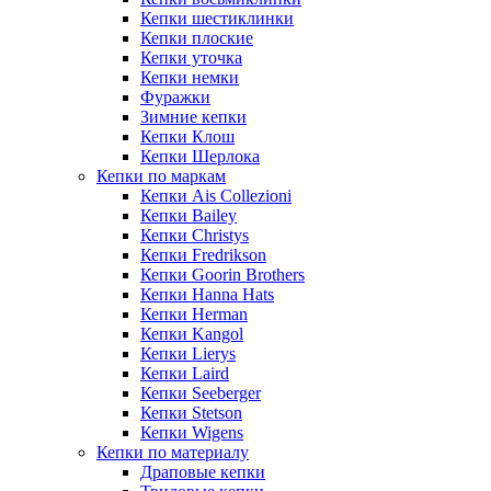
Кепки шестиклинки
Кепки плоские
Кепки уточка
Кепки немки
Фуражки
Зимние кепки
Кепки Клош
Кепки Шерлока
Кепки по маркам
Кепки Ais Collezioni
Кепки Bailey
Кепки Christys
Кепки Fredrikson
Кепки Goorin Brothers
Кепки Hanna Hats
Кепки Herman
Кепки Kangol
Кепки Lierys
Кепки Laird
Кепки Seeberger
Кепки Stetson
Кепки Wigens
Кепки по материалу
Драповые кепки