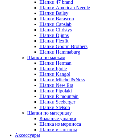
Шапки 47 brand
Шапки American Needle
Шапки Bailey
Шапки Barascon
Шапки Capslab
Шапки Christys
Шапки Djinns
Шапки Flexfit
Шапки Goorin Brothers
Шапки Hammaburg
Шапки по маркам
Шапки Herman
Шапки Ignite
Шапки Kangol
Шапки Mitchell&Ness
Шапки New Era
Шапки Pipolaki
Шапки R mountain
Шапки Seeberger
Шапки Stetson
Шапки по материалу
Кожаные ушанки
Шапка из мериноса
Шапки из ангоры
Аксессуары