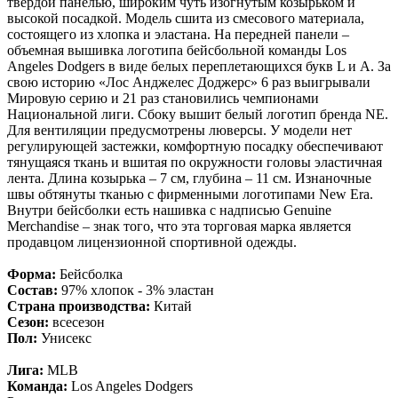
твердой панелью, широким чуть изогнутым козырьком и
высокой посадкой. Модель сшита из смесового материала,
состоящего из хлопка и эластана. На передней панели –
объемная вышивка логотипа бейсбольной команды Los
Angeles Dodgers в виде белых переплетающихся букв L и A. За
свою историю «Лос Анджелес Доджерс» 6 раз выигрывали
Мировую серию и 21 раз становились чемпионами
Национальной лиги. Сбоку вышит белый логотип бренда NE.
Для вентиляции предусмотрены люверсы. У модели нет
регулирующей застежки, комфортную посадку обеспечивают
тянущаяся ткань и вшитая по окружности головы эластичная
лента. Длина козырька – 7 см, глубина – 11 см. Изнаночные
швы обтянуты тканью с фирменными логотипами New Era.
Внутри бейсболки есть нашивка с надписью Genuine
Merchandise – знак того, что эта торговая марка является
продавцом лицензионной спортивной одежды.
Форма:
Бейсболка
Состав:
97% хлопок - 3% эластан
Страна производства:
Китай
Сезон:
всесезон
Пол:
Унисекс
Лига:
MLB
Команда:
Los Angeles Dodgers