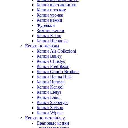
Кепки шестиклинки
Кепки плоские
Кепки уточка
Кепки немки
Фуражки
Зимние кепки
Кепки Клош
Кепки Шерлока
Кепки по маркам
Кепки Ais Collezioni
Кепки Bailey
Кепки Christys
Кепки Fredrikson
Кепки Goorin Brothers
Кепки Hanna Hats
Кепки Herman
Кепки Kangol
Кепки Lierys
Кепки Laird
Кепки Seeberger
Кепки Stetson
Кепки Wigens
Кепки по материалу
Драповые кепки