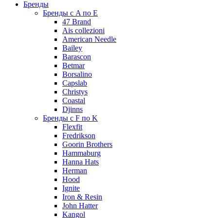
Бренды
Бренды с A по E
47 Brand
Ais collezioni
American Needle
Bailey
Barascon
Betmar
Borsalino
Capslab
Christys
Coastal
Djinns
Бренды с F по K
Flexfit
Fredrikson
Goorin Brothers
Hammaburg
Hanna Hats
Herman
Hood
Ignite
Iron & Resin
John Hatter
Kangol