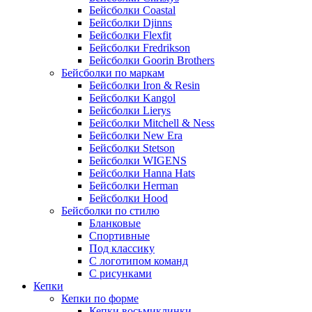
Бейсболки Coastal
Бейсболки Djinns
Бейсболки Flexfit
Бейсболки Fredrikson
Бейсболки Goorin Brothers
Бейсболки по маркам
Бейсболки Iron & Resin
Бейсболки Kangol
Бейсболки Lierys
Бейсболки Mitchell & Ness
Бейсболки New Era
Бейсболки Stetson
Бейсболки WIGENS
Бейсболки Hanna Hats
Бейсболки Herman
Бейсболки Hood
Бейсболки по стилю
Бланковые
Спортивные
Под классику
С логотипом команд
С рисунками
Кепки
Кепки по форме
Кепки восьмиклинки