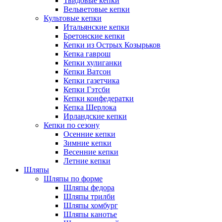
Твидовые кепки
Вельветовые кепки
Культовые кепки
Итальянские кепки
Бретонские кепки
Кепки из Острых Козырьков
Кепка гаврош
Кепки хулиганки
Кепки Ватсон
Кепки газетчика
Кепки Гэтсби
Кепки конфедератки
Кепка Шерлока
Ирландские кепки
Кепки по сезону
Осенние кепки
Зимние кепки
Весенние кепки
Летние кепки
Шляпы
Шляпы по форме
Шляпы федора
Шляпы трилби
Шляпы хомбург
Шляпы канотье