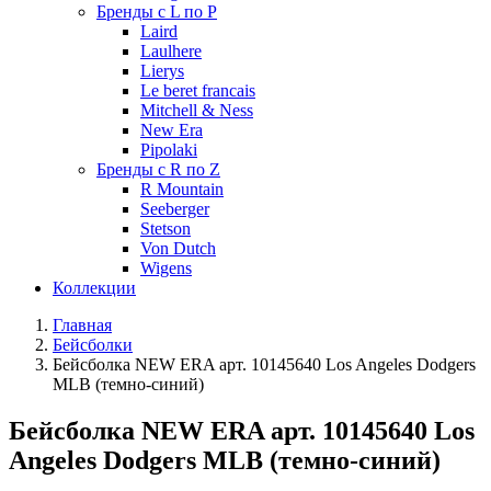
Бренды с L по P
Laird
Laulhere
Lierys
Le beret francais
Mitchell & Ness
New Era
Pipolaki
Бренды с R по Z
R Mountain
Seeberger
Stetson
Von Dutch
Wigens
Коллекции
Главная
Бейсболки
Бейсболка NEW ERA арт. 10145640 Los Angeles Dodgers
MLB (темно-синий)
Бейсболка NEW ERA арт. 10145640 Los
Angeles Dodgers MLB (темно-синий)