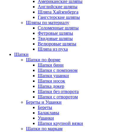
Американские шляпы
Английские шляпы
Шляпа Хайзенберга
Гангстерские шляпы
Шляпы по материалу
Соломенные шляпы
Фетровые шляпы
Твидовые шляпы
Велюровые шляпы
Шляпа из пуха
Шапки
Шапки по форме
Шапки бини
Шапки с помпоном
Шапки ушанки
Шапки носок
Шапка докер
Шапки без отворота
Шапки с отворотом
Береты и Ушанки
Береты
Балаклавы
Ушанки
Шапки крупной вязки
Шапки по маркам