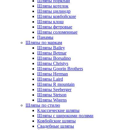
Шляпы поркпай
Шляпы котелок
Шляпы цилиндр
Шляпы ковбойские
Шляпы клош
Шляпы фетровые
Шляпы соломенные
Панамы
Шляпы по маркам
Шляпы Bailey
Шляпы Betmar
Шляпы Borsalino
Шляпы Christys
Шляпы Goorin Brothers
Шляпы Herman
Шляпы Laird
Шляпы R mountain
Шляпы Seeberger
Шляпы Stetson
Шляпы Wigens
Шляпы по стилю
Классические шляпы
Шляпы с широкими полями
Ковбойские шляпы
Свадебные шляпы