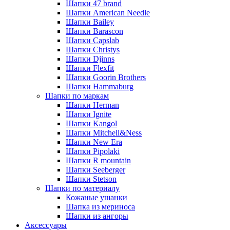
Шапки 47 brand
Шапки American Needle
Шапки Bailey
Шапки Barascon
Шапки Capslab
Шапки Christys
Шапки Djinns
Шапки Flexfit
Шапки Goorin Brothers
Шапки Hammaburg
Шапки по маркам
Шапки Herman
Шапки Ignite
Шапки Kangol
Шапки Mitchell&Ness
Шапки New Era
Шапки Pipolaki
Шапки R mountain
Шапки Seeberger
Шапки Stetson
Шапки по материалу
Кожаные ушанки
Шапка из мериноса
Шапки из ангоры
Аксессуары