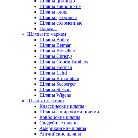
Шляпы цилиндр
Шляпы ковбойские
Шляпы клош
Шляпы фетровые
Шляпы соломенные
Панамы
Шляпы по маркам
Шляпы Bailey
Шляпы Betmar
Шляпы Borsalino
Шляпы Christys
Шляпы Goorin Brothers
Шляпы Herman
Шляпы Laird
Шляпы R mountain
Шляпы Seeberger
Шляпы Stetson
Шляпы Wigens
Шляпы по стилю
Классические шляпы
Шляпы с широкими полями
Ковбойские шляпы
Свадебные шляпы
Американские шляпы
Английские шляпы