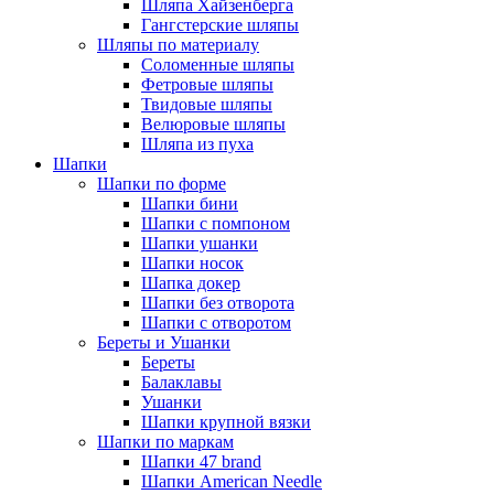
Шляпа Хайзенберга
Гангстерские шляпы
Шляпы по материалу
Соломенные шляпы
Фетровые шляпы
Твидовые шляпы
Велюровые шляпы
Шляпа из пуха
Шапки
Шапки по форме
Шапки бини
Шапки с помпоном
Шапки ушанки
Шапки носок
Шапка докер
Шапки без отворота
Шапки с отворотом
Береты и Ушанки
Береты
Балаклавы
Ушанки
Шапки крупной вязки
Шапки по маркам
Шапки 47 brand
Шапки American Needle