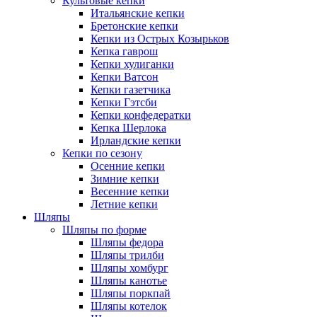
Культовые кепки
Итальянские кепки
Бретонские кепки
Кепки из Острых Козырьков
Кепка гаврош
Кепки хулиганки
Кепки Ватсон
Кепки газетчика
Кепки Гэтсби
Кепки конфедератки
Кепка Шерлока
Ирландские кепки
Кепки по сезону
Осенние кепки
Зимние кепки
Весенние кепки
Летние кепки
Шляпы
Шляпы по форме
Шляпы федора
Шляпы трилби
Шляпы хомбург
Шляпы канотье
Шляпы поркпай
Шляпы котелок