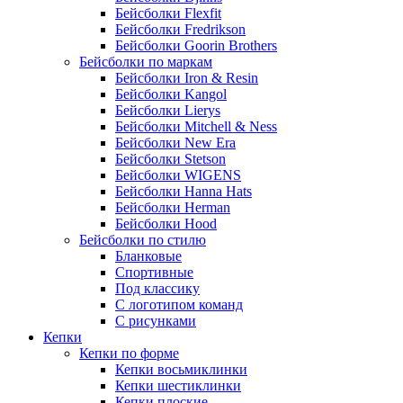
Бейсболки Flexfit
Бейсболки Fredrikson
Бейсболки Goorin Brothers
Бейсболки по маркам
Бейсболки Iron & Resin
Бейсболки Kangol
Бейсболки Lierys
Бейсболки Mitchell & Ness
Бейсболки New Era
Бейсболки Stetson
Бейсболки WIGENS
Бейсболки Hanna Hats
Бейсболки Herman
Бейсболки Hood
Бейсболки по стилю
Бланковые
Спортивные
Под классику
С логотипом команд
С рисунками
Кепки
Кепки по форме
Кепки восьмиклинки
Кепки шестиклинки
Кепки плоские