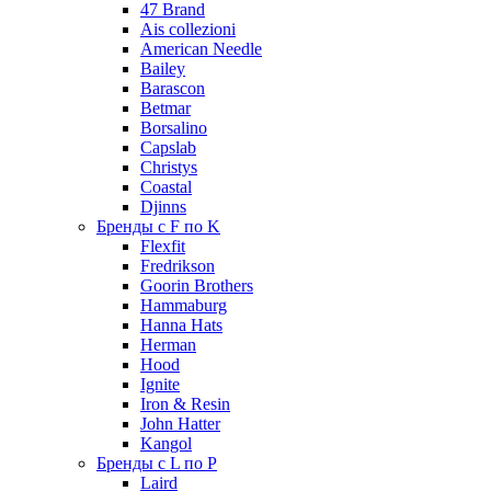
47 Brand
Ais collezioni
American Needle
Bailey
Barascon
Betmar
Borsalino
Capslab
Christys
Coastal
Djinns
Бренды с F по K
Flexfit
Fredrikson
Goorin Brothers
Hammaburg
Hanna Hats
Herman
Hood
Ignite
Iron & Resin
John Hatter
Kangol
Бренды с L по P
Laird