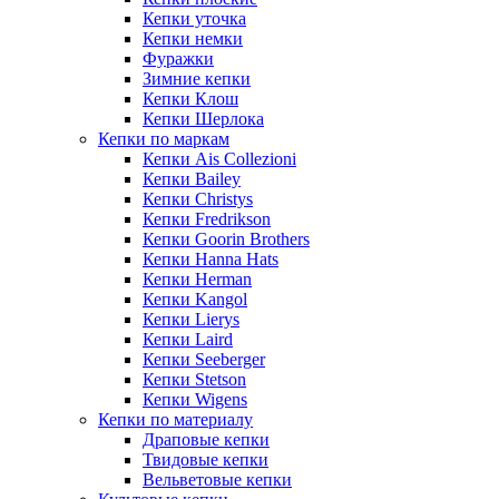
Кепки уточка
Кепки немки
Фуражки
Зимние кепки
Кепки Клош
Кепки Шерлока
Кепки по маркам
Кепки Ais Collezioni
Кепки Bailey
Кепки Christys
Кепки Fredrikson
Кепки Goorin Brothers
Кепки Hanna Hats
Кепки Herman
Кепки Kangol
Кепки Lierys
Кепки Laird
Кепки Seeberger
Кепки Stetson
Кепки Wigens
Кепки по материалу
Драповые кепки
Твидовые кепки
Вельветовые кепки