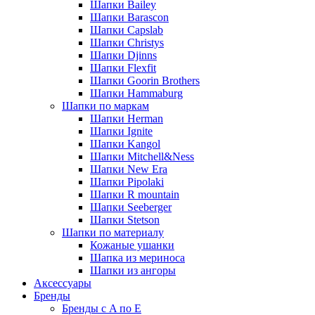
Шапки Bailey
Шапки Barascon
Шапки Capslab
Шапки Christys
Шапки Djinns
Шапки Flexfit
Шапки Goorin Brothers
Шапки Hammaburg
Шапки по маркам
Шапки Herman
Шапки Ignite
Шапки Kangol
Шапки Mitchell&Ness
Шапки New Era
Шапки Pipolaki
Шапки R mountain
Шапки Seeberger
Шапки Stetson
Шапки по материалу
Кожаные ушанки
Шапка из мериноса
Шапки из ангоры
Аксессуары
Бренды
Бренды с A по E