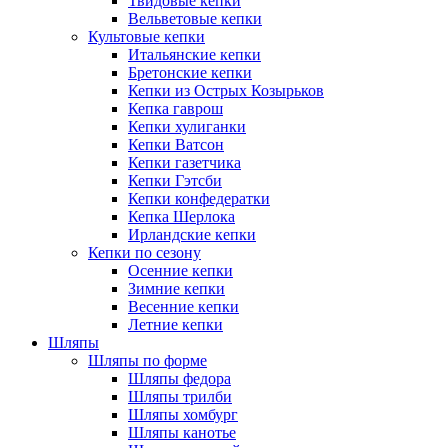
Твидовые кепки
Вельветовые кепки
Культовые кепки
Итальянские кепки
Бретонские кепки
Кепки из Острых Козырьков
Кепка гаврош
Кепки хулиганки
Кепки Ватсон
Кепки газетчика
Кепки Гэтсби
Кепки конфедератки
Кепка Шерлока
Ирландские кепки
Кепки по сезону
Осенние кепки
Зимние кепки
Весенние кепки
Летние кепки
Шляпы
Шляпы по форме
Шляпы федора
Шляпы трилби
Шляпы хомбург
Шляпы канотье