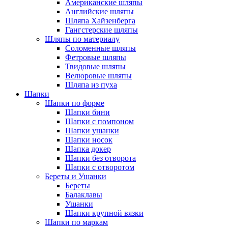
Американские шляпы
Английские шляпы
Шляпа Хайзенберга
Гангстерские шляпы
Шляпы по материалу
Соломенные шляпы
Фетровые шляпы
Твидовые шляпы
Велюровые шляпы
Шляпа из пуха
Шапки
Шапки по форме
Шапки бини
Шапки с помпоном
Шапки ушанки
Шапки носок
Шапка докер
Шапки без отворота
Шапки с отворотом
Береты и Ушанки
Береты
Балаклавы
Ушанки
Шапки крупной вязки
Шапки по маркам