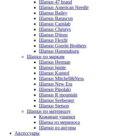
Шапки 47 brand
Шапки American Needle
Шапки Bailey
Шапки Barascon
Шапки Capslab
Шапки Christys
Шапки Djinns
Шапки Flexfit
Шапки Goorin Brothers
Шапки Hammaburg
Шапки по маркам
Шапки Herman
Шапки Ignite
Шапки Kangol
Шапки Mitchell&Ness
Шапки New Era
Шапки Pipolaki
Шапки R mountain
Шапки Seeberger
Шапки Stetson
Шапки по материалу
Кожаные ушанки
Шапка из мериноса
Шапки из ангоры
Аксессуары