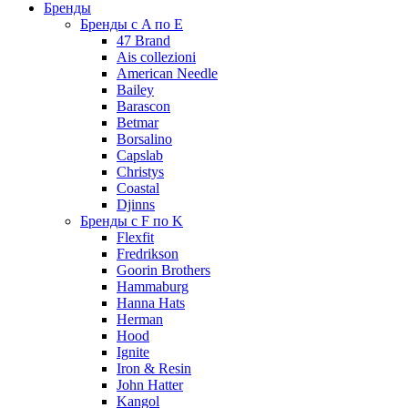
Бренды
Бренды с A по E
47 Brand
Ais collezioni
American Needle
Bailey
Barascon
Betmar
Borsalino
Capslab
Christys
Coastal
Djinns
Бренды с F по K
Flexfit
Fredrikson
Goorin Brothers
Hammaburg
Hanna Hats
Herman
Hood
Ignite
Iron & Resin
John Hatter
Kangol