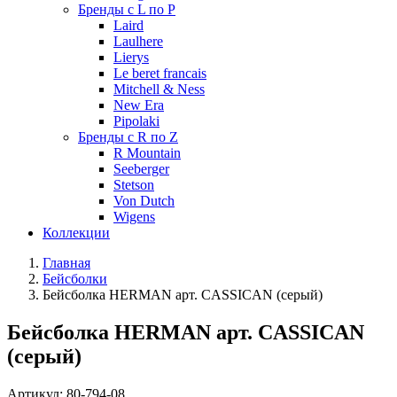
Бренды с L по P
Laird
Laulhere
Lierys
Le beret francais
Mitchell & Ness
New Era
Pipolaki
Бренды с R по Z
R Mountain
Seeberger
Stetson
Von Dutch
Wigens
Коллекции
Главная
Бейсболки
Бейсболка HERMAN арт. CASSICAN (серый)
Бейсболка HERMAN арт. CASSICAN
(серый)
Артикул:
80-794-08