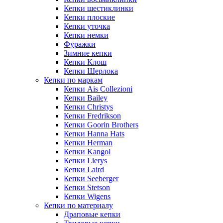
Кепки шестиклинки
Кепки плоские
Кепки уточка
Кепки немки
Фуражки
Зимние кепки
Кепки Клош
Кепки Шерлока
Кепки по маркам
Кепки Ais Collezioni
Кепки Bailey
Кепки Christys
Кепки Fredrikson
Кепки Goorin Brothers
Кепки Hanna Hats
Кепки Herman
Кепки Kangol
Кепки Lierys
Кепки Laird
Кепки Seeberger
Кепки Stetson
Кепки Wigens
Кепки по материалу
Драповые кепки