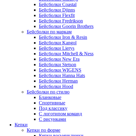
Бейсболки Coastal
Бейсболки Djinns
Бейсболки Flexfit
Бейсболки Fredrikson
Бейсболки Goorin Brothers
Бейсболки по маркам
Бейсболки Iron & Resin
Бейсболки Kangol
Бейсболки Lierys
Бейсболки Mitchell & Ness
Бейсболки New Era
Бейсболки Stetson
Бейсболки WIGENS
Бейсболки Hanna Hats
Бейсболки Herman
Бейсболки Hood
Бейсболки по стилю
Бланковые
Спортивные
Под классику
С логотипом команд
С рисунками
Кепки
Кепки по форме
Кепки восьмиклинки