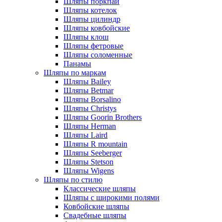
Шляпы поркпай
Шляпы котелок
Шляпы цилиндр
Шляпы ковбойские
Шляпы клош
Шляпы фетровые
Шляпы соломенные
Панамы
Шляпы по маркам
Шляпы Bailey
Шляпы Betmar
Шляпы Borsalino
Шляпы Christys
Шляпы Goorin Brothers
Шляпы Herman
Шляпы Laird
Шляпы R mountain
Шляпы Seeberger
Шляпы Stetson
Шляпы Wigens
Шляпы по стилю
Классические шляпы
Шляпы с широкими полями
Ковбойские шляпы
Свадебные шляпы