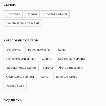
СЕРВИС
Доставка
Оплата
Возврат и обмен
Накопительные скидки
КАТЕГОРИИ ТОВАРОВ
Бейсболки
Рэперские кепки
Кепки
Кепки восьмиклинки
Шляпы
Ковбойские шляпы
Широкополые шляпы
Береты
Фетровые шляпы
Соломенные шляпы
Шапки
Шляпы федора
Распродажа
ПОДПИСКА