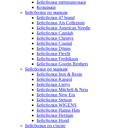
Бейсболки пятипанельки
Козырьки
Бейсболки по маркам
Бейсболки 47 brand
Бейсболки Ais Collezioni
Бейсболки American Needle
Бейсболки Capslab
Бейсболки Christys
Бейсболки Coastal
Бейсболки Djinns
Бейсболки Flexfit
Бейсболки Fredrikson
Бейсболки Goorin Brothers
Бейсболки по маркам
Бейсболки Iron & Resin
Бейсболки Kangol
Бейсболки Lierys
Бейсболки Mitchell & Ness
Бейсболки New Era
Бейсболки Stetson
Бейсболки WIGENS
Бейсболки Hanna Hats
Бейсболки Herman
Бейсболки Hood
Бейсболки по стилю