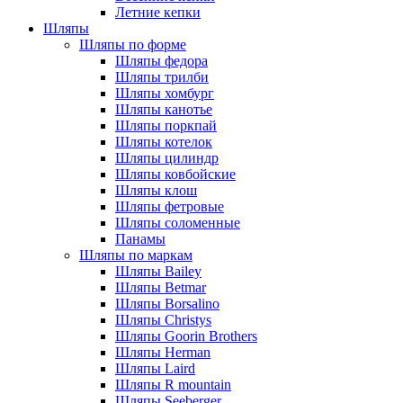
Летние кепки
Шляпы
Шляпы по форме
Шляпы федора
Шляпы трилби
Шляпы хомбург
Шляпы канотье
Шляпы поркпай
Шляпы котелок
Шляпы цилиндр
Шляпы ковбойские
Шляпы клош
Шляпы фетровые
Шляпы соломенные
Панамы
Шляпы по маркам
Шляпы Bailey
Шляпы Betmar
Шляпы Borsalino
Шляпы Christys
Шляпы Goorin Brothers
Шляпы Herman
Шляпы Laird
Шляпы R mountain
Шляпы Seeberger