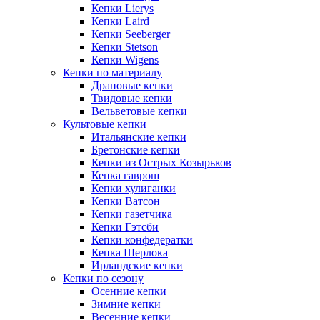
Кепки Lierys
Кепки Laird
Кепки Seeberger
Кепки Stetson
Кепки Wigens
Кепки по материалу
Драповые кепки
Твидовые кепки
Вельветовые кепки
Культовые кепки
Итальянские кепки
Бретонские кепки
Кепки из Острых Козырьков
Кепка гаврош
Кепки хулиганки
Кепки Ватсон
Кепки газетчика
Кепки Гэтсби
Кепки конфедератки
Кепка Шерлока
Ирландские кепки
Кепки по сезону
Осенние кепки
Зимние кепки
Весенние кепки