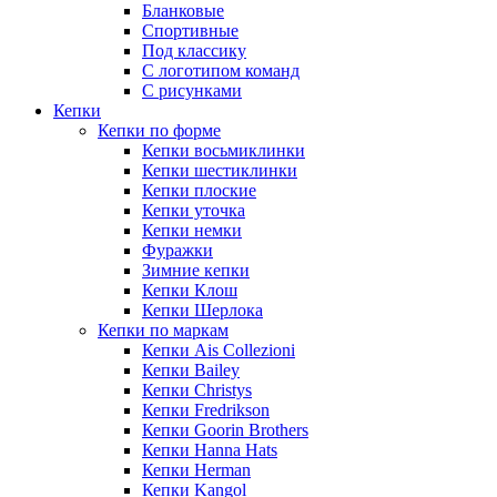
Бланковые
Спортивные
Под классику
С логотипом команд
С рисунками
Кепки
Кепки по форме
Кепки восьмиклинки
Кепки шестиклинки
Кепки плоские
Кепки уточка
Кепки немки
Фуражки
Зимние кепки
Кепки Клош
Кепки Шерлока
Кепки по маркам
Кепки Ais Collezioni
Кепки Bailey
Кепки Christys
Кепки Fredrikson
Кепки Goorin Brothers
Кепки Hanna Hats
Кепки Herman
Кепки Kangol