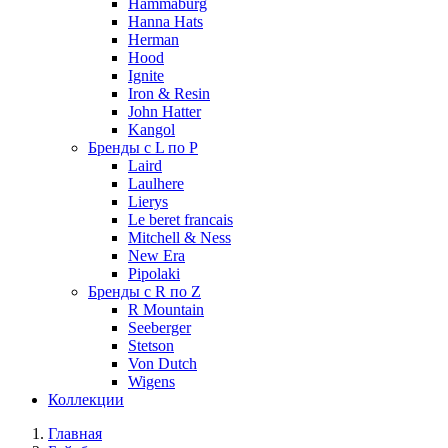
Hammaburg
Hanna Hats
Herman
Hood
Ignite
Iron & Resin
John Hatter
Kangol
Бренды с L по P
Laird
Laulhere
Lierys
Le beret francais
Mitchell & Ness
New Era
Pipolaki
Бренды с R по Z
R Mountain
Seeberger
Stetson
Von Dutch
Wigens
Коллекции
Главная