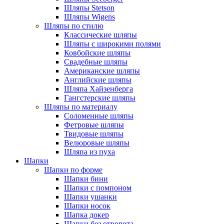
Шляпы Stetson
Шляпы Wigens
Шляпы по стилю
Классические шляпы
Шляпы с широкими полями
Ковбойские шляпы
Свадебные шляпы
Американские шляпы
Английские шляпы
Шляпа Хайзенберга
Гангстерские шляпы
Шляпы по материалу
Соломенные шляпы
Фетровые шляпы
Твидовые шляпы
Велюровые шляпы
Шляпа из пуха
Шапки
Шапки по форме
Шапки бини
Шапки с помпоном
Шапки ушанки
Шапки носок
Шапка докер
Шапки без отворота