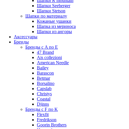
Шапки R mountain
Шапки Seeberger
Шапки Stetson
Шапки по материалу
Кожаные ушанки
Шапка из мериноса
Шапки из ангоры
Аксессуары
Бренды
Бренды с A по E
47 Brand
Ais collezioni
American Needle
Bailey
Barascon
Betmar
Borsalino
Capslab
Christys
Coastal
Djinns
Бренды с F по K
Flexfit
Fredrikson
Goorin Brothers