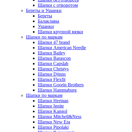
Шапки с отворотом
Береты и Ушанки
Береты
Балаклавы
Ушанки
Шапки крупной вязки
Шапки по маркам
Шапки 47 brand
Шапки American Needle
Шапки Bailey
Шапки Barascon
Шапки Capslab
Шапки Christys
Шапки Djinns
Шапки Flexfit
Шапки Goorin Brothers
Шапки Hammaburg
Шапки по маркам
Шапки Herman
Шапки Ignite
Шапки Kangol
Шапки Mitchell&Ness
Шапки New Era
Шапки Pipolaki