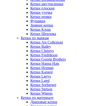
Кепки шестиклинки
Кепки плоские
Кепки уточка
Кепки немки
Фуражки
Зимние кепки
Кепки Клош
Кепки Шерлока
Кепки по маркам
Кепки Ais Collezioni
Кепки Bailey
Кепки Christys
Кепки Fredrikson
Кепки Goorin Brothers
Кепки Hanna Hats
Кепки Herman
Кепки Kangol
Кепки Lierys
Кепки Laird
Кепки Seeberger
Кепки Stetson
Кепки Wigens
Кепки по материалу
Драповые кепки