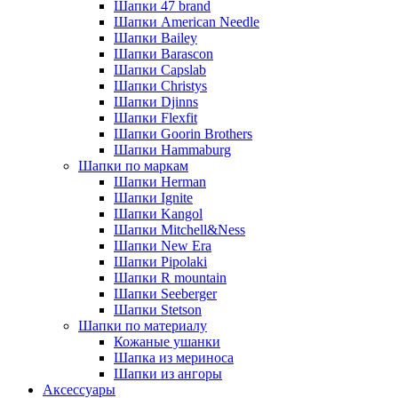
Шапки 47 brand
Шапки American Needle
Шапки Bailey
Шапки Barascon
Шапки Capslab
Шапки Christys
Шапки Djinns
Шапки Flexfit
Шапки Goorin Brothers
Шапки Hammaburg
Шапки по маркам
Шапки Herman
Шапки Ignite
Шапки Kangol
Шапки Mitchell&Ness
Шапки New Era
Шапки Pipolaki
Шапки R mountain
Шапки Seeberger
Шапки Stetson
Шапки по материалу
Кожаные ушанки
Шапка из мериноса
Шапки из ангоры
Аксессуары