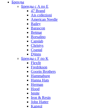
Бренды
Бренды с A по E
47 Brand
Ais collezioni
American Needle
Bailey
Barascon
Betmar
Borsalino
Capslab
Christys
Coastal
Djinns
Бренды с F по K
Flexfit
Fredrikson
Goorin Brothers
Hammaburg
Hanna Hats
Herman
Hood
Ignite
Iron & Resin
John Hatter
Kangol