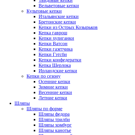
Твидовые кепки
Вельветовые кепки
Культовые кепки
Итальянские кепки
Бретонские кепки
Кепки из Острых Козырьков
Кепка гаврош
Кепки хулиганки
Кепки Ватсон
Кепки газетчика
Кепки Гэтсби
Кепки конфедератки
Кепка Шерлока
Ирландские кепки
Кепки по сезону
Осенние кепки
Зимние кепки
Весенние кепки
Летние кепки
Шляпы
Шляпы по форме
Шляпы федора
Шляпы трилби
Шляпы хомбург
Шляпы канотье