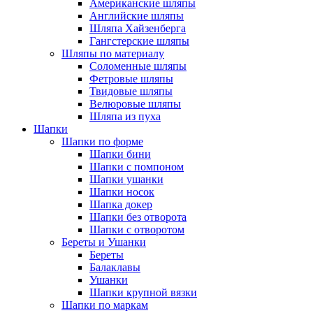
Американские шляпы
Английские шляпы
Шляпа Хайзенберга
Гангстерские шляпы
Шляпы по материалу
Соломенные шляпы
Фетровые шляпы
Твидовые шляпы
Велюровые шляпы
Шляпа из пуха
Шапки
Шапки по форме
Шапки бини
Шапки с помпоном
Шапки ушанки
Шапки носок
Шапка докер
Шапки без отворота
Шапки с отворотом
Береты и Ушанки
Береты
Балаклавы
Ушанки
Шапки крупной вязки
Шапки по маркам