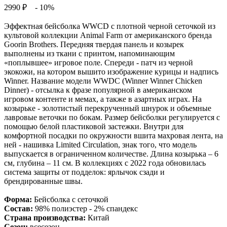
2990 ₽
- 10%
Эффектная бейсболка WWCD с плотной черной сеточкой из
культовой коллекции Animal Farm от американского бренда
Goorin Brothers. Передняя твердая панель и козырек
выполнены из ткани с принтом, напоминающим
«поплывшее» игровое поле. Спереди - патч из черной
экокожи, на котором вышито изображение курицы и надпись
Winner. Название модели WWDC (Winner Winner Chicken
Dinner) - отсылка к фразе популярной в американском
игровом контенте и мемах, а также в азартных играх. На
козырьке - золотистый перекрученный шнурок и объемные
лавровые веточки по бокам. Размер бейсболки регулируется с
помощью белой пластиковой застежки. Внутри для
комфортной посадки по окружности вшита махровая лента, на
ней - нашивка Limited Circulation, знак того, что модель
выпускается в ограниченном количестве. Длина козырька – 6
см, глубина – 11 см. В коллекциях с 2022 года обновилась
система защиты от подделок: ярлычок сзади и
брендированные швы.
Форма:
Бейсболка с сеточкой
Состав:
98% полиэстер - 2% спандекс
Страна производства:
Китай
Сезон:
всесезон