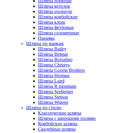
Шляпы поркпай
Шляпы котелок
Шляпы цилиндр
Шляпы ковбойские
Шляпы клош
Шляпы фетровые
Шляпы соломенные
Панамы
Шляпы по маркам
Шляпы Bailey
Шляпы Betmar
Шляпы Borsalino
Шляпы Christys
Шляпы Goorin Brothers
Шляпы Herman
Шляпы Laird
Шляпы R mountain
Шляпы Seeberger
Шляпы Stetson
Шляпы Wigens
Шляпы по стилю
Классические шляпы
Шляпы с широкими полями
Ковбойские шляпы
Свадебные шляпы