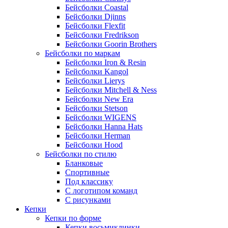
Бейсболки Coastal
Бейсболки Djinns
Бейсболки Flexfit
Бейсболки Fredrikson
Бейсболки Goorin Brothers
Бейсболки по маркам
Бейсболки Iron & Resin
Бейсболки Kangol
Бейсболки Lierys
Бейсболки Mitchell & Ness
Бейсболки New Era
Бейсболки Stetson
Бейсболки WIGENS
Бейсболки Hanna Hats
Бейсболки Herman
Бейсболки Hood
Бейсболки по стилю
Бланковые
Спортивные
Под классику
С логотипом команд
С рисунками
Кепки
Кепки по форме
Кепки восьмиклинки