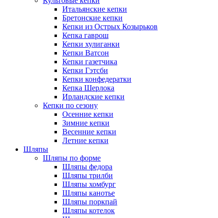
Культовые кепки
Итальянские кепки
Бретонские кепки
Кепки из Острых Козырьков
Кепка гаврош
Кепки хулиганки
Кепки Ватсон
Кепки газетчика
Кепки Гэтсби
Кепки конфедератки
Кепка Шерлока
Ирландские кепки
Кепки по сезону
Осенние кепки
Зимние кепки
Весенние кепки
Летние кепки
Шляпы
Шляпы по форме
Шляпы федора
Шляпы трилби
Шляпы хомбург
Шляпы канотье
Шляпы поркпай
Шляпы котелок