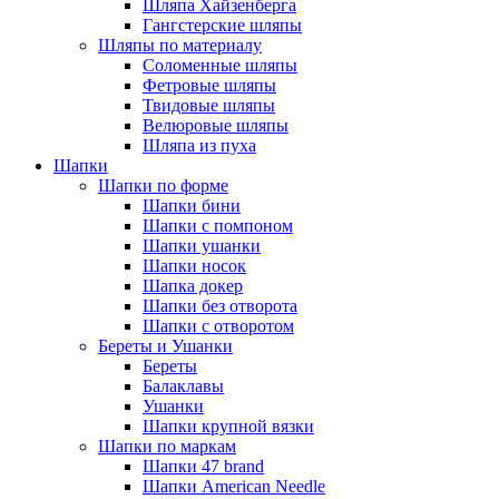
Шляпа Хайзенберга
Гангстерские шляпы
Шляпы по материалу
Соломенные шляпы
Фетровые шляпы
Твидовые шляпы
Велюровые шляпы
Шляпа из пуха
Шапки
Шапки по форме
Шапки бини
Шапки с помпоном
Шапки ушанки
Шапки носок
Шапка докер
Шапки без отворота
Шапки с отворотом
Береты и Ушанки
Береты
Балаклавы
Ушанки
Шапки крупной вязки
Шапки по маркам
Шапки 47 brand
Шапки American Needle