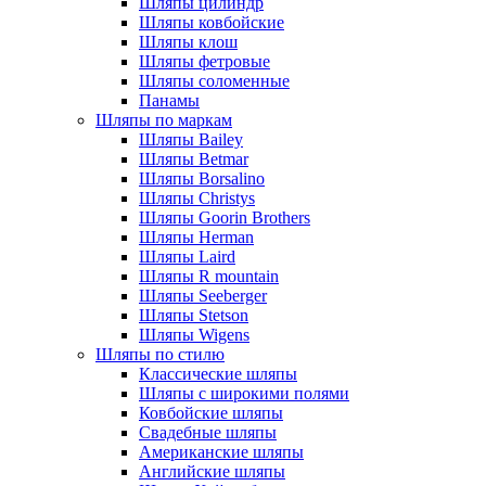
Шляпы цилиндр
Шляпы ковбойские
Шляпы клош
Шляпы фетровые
Шляпы соломенные
Панамы
Шляпы по маркам
Шляпы Bailey
Шляпы Betmar
Шляпы Borsalino
Шляпы Christys
Шляпы Goorin Brothers
Шляпы Herman
Шляпы Laird
Шляпы R mountain
Шляпы Seeberger
Шляпы Stetson
Шляпы Wigens
Шляпы по стилю
Классические шляпы
Шляпы с широкими полями
Ковбойские шляпы
Свадебные шляпы
Американские шляпы
Английские шляпы