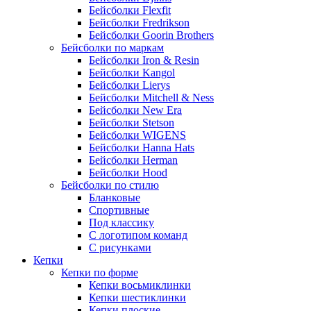
Бейсболки Flexfit
Бейсболки Fredrikson
Бейсболки Goorin Brothers
Бейсболки по маркам
Бейсболки Iron & Resin
Бейсболки Kangol
Бейсболки Lierys
Бейсболки Mitchell & Ness
Бейсболки New Era
Бейсболки Stetson
Бейсболки WIGENS
Бейсболки Hanna Hats
Бейсболки Herman
Бейсболки Hood
Бейсболки по стилю
Бланковые
Спортивные
Под классику
С логотипом команд
С рисунками
Кепки
Кепки по форме
Кепки восьмиклинки
Кепки шестиклинки
Кепки плоские