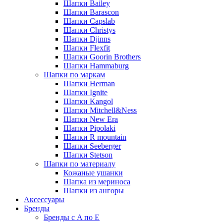
Шапки Bailey
Шапки Barascon
Шапки Capslab
Шапки Christys
Шапки Djinns
Шапки Flexfit
Шапки Goorin Brothers
Шапки Hammaburg
Шапки по маркам
Шапки Herman
Шапки Ignite
Шапки Kangol
Шапки Mitchell&Ness
Шапки New Era
Шапки Pipolaki
Шапки R mountain
Шапки Seeberger
Шапки Stetson
Шапки по материалу
Кожаные ушанки
Шапка из мериноса
Шапки из ангоры
Аксессуары
Бренды
Бренды с A по E