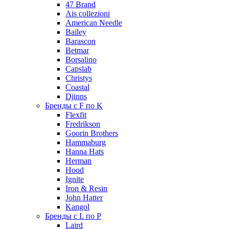
47 Brand
Ais collezioni
American Needle
Bailey
Barascon
Betmar
Borsalino
Capslab
Christys
Coastal
Djinns
Бренды с F по K
Flexfit
Fredrikson
Goorin Brothers
Hammaburg
Hanna Hats
Herman
Hood
Ignite
Iron & Resin
John Hatter
Kangol
Бренды с L по P
Laird