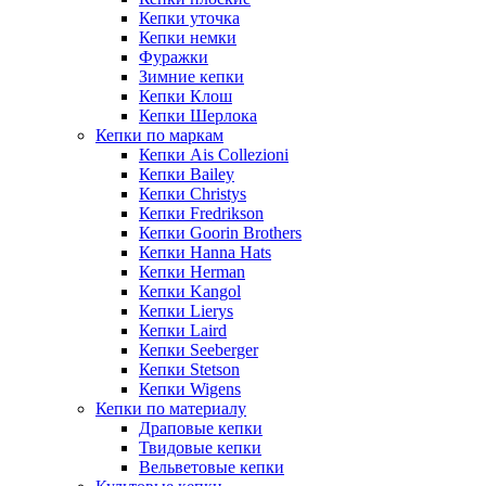
Кепки уточка
Кепки немки
Фуражки
Зимние кепки
Кепки Клош
Кепки Шерлока
Кепки по маркам
Кепки Ais Collezioni
Кепки Bailey
Кепки Christys
Кепки Fredrikson
Кепки Goorin Brothers
Кепки Hanna Hats
Кепки Herman
Кепки Kangol
Кепки Lierys
Кепки Laird
Кепки Seeberger
Кепки Stetson
Кепки Wigens
Кепки по материалу
Драповые кепки
Твидовые кепки
Вельветовые кепки