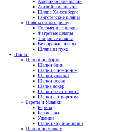
Американские шляпы
Английские шляпы
Шляпа Хайзенберга
Гангстерские шляпы
Шляпы по материалу
Соломенные шляпы
Фетровые шляпы
Твидовые шляпы
Велюровые шляпы
Шляпа из пуха
Шапки
Шапки по форме
Шапки бини
Шапки с помпоном
Шапки ушанки
Шапки носок
Шапка докер
Шапки без отворота
Шапки с отворотом
Береты и Ушанки
Береты
Балаклавы
Ушанки
Шапки крупной вязки
Шапки по маркам