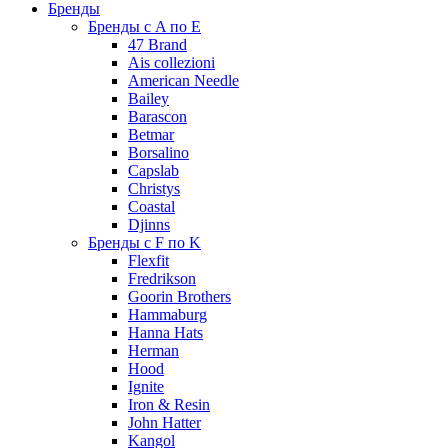
Бренды
Бренды с A по E
47 Brand
Ais collezioni
American Needle
Bailey
Barascon
Betmar
Borsalino
Capslab
Christys
Coastal
Djinns
Бренды с F по K
Flexfit
Fredrikson
Goorin Brothers
Hammaburg
Hanna Hats
Herman
Hood
Ignite
Iron & Resin
John Hatter
Kangol