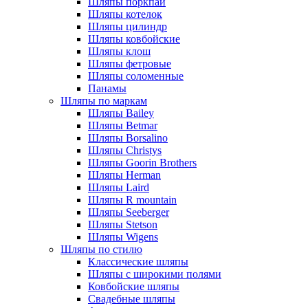
Шляпы поркпай
Шляпы котелок
Шляпы цилиндр
Шляпы ковбойские
Шляпы клош
Шляпы фетровые
Шляпы соломенные
Панамы
Шляпы по маркам
Шляпы Bailey
Шляпы Betmar
Шляпы Borsalino
Шляпы Christys
Шляпы Goorin Brothers
Шляпы Herman
Шляпы Laird
Шляпы R mountain
Шляпы Seeberger
Шляпы Stetson
Шляпы Wigens
Шляпы по стилю
Классические шляпы
Шляпы с широкими полями
Ковбойские шляпы
Свадебные шляпы