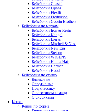
Бейсболки Coastal
Бейсболки Djinns
Бейсболки Flexfit
Бейсболки Fredrikson
Бейсболки Goorin Brothers
Бейсболки по маркам
Бейсболки Iron & Resin
Бейсболки Kangol
Бейсболки Lierys
Бейсболки Mitchell & Ness
Бейсболки New Era
Бейсболки Stetson
Бейсболки WIGENS
Бейсболки Hanna Hats
Бейсболки Herman
Бейсболки Hood
Бейсболки по стилю
Бланковые
Спортивные
Под классику
С логотипом команд
С рисунками
Кепки
Кепки по форме
Кепки восьмиклинки