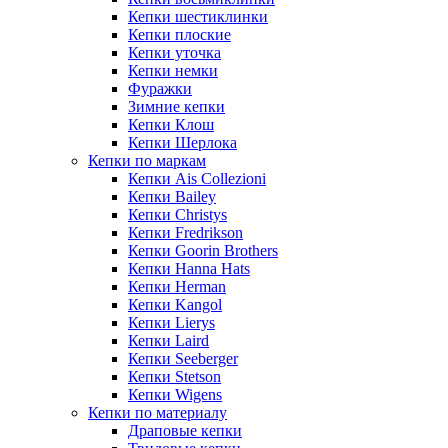
Кепки шестиклинки
Кепки плоские
Кепки уточка
Кепки немки
Фуражки
Зимние кепки
Кепки Клош
Кепки Шерлока
Кепки по маркам
Кепки Ais Collezioni
Кепки Bailey
Кепки Christys
Кепки Fredrikson
Кепки Goorin Brothers
Кепки Hanna Hats
Кепки Herman
Кепки Kangol
Кепки Lierys
Кепки Laird
Кепки Seeberger
Кепки Stetson
Кепки Wigens
Кепки по материалу
Драповые кепки