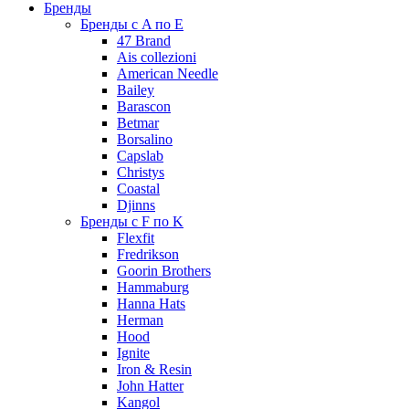
Бренды
Бренды с A по E
47 Brand
Ais collezioni
American Needle
Bailey
Barascon
Betmar
Borsalino
Capslab
Christys
Coastal
Djinns
Бренды с F по K
Flexfit
Fredrikson
Goorin Brothers
Hammaburg
Hanna Hats
Herman
Hood
Ignite
Iron & Resin
John Hatter
Kangol