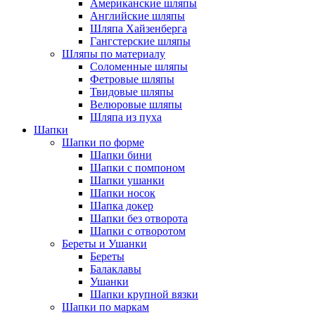
Американские шляпы
Английские шляпы
Шляпа Хайзенберга
Гангстерские шляпы
Шляпы по материалу
Соломенные шляпы
Фетровые шляпы
Твидовые шляпы
Велюровые шляпы
Шляпа из пуха
Шапки
Шапки по форме
Шапки бини
Шапки с помпоном
Шапки ушанки
Шапки носок
Шапка докер
Шапки без отворота
Шапки с отворотом
Береты и Ушанки
Береты
Балаклавы
Ушанки
Шапки крупной вязки
Шапки по маркам