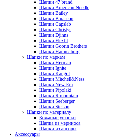
Шапки 47 brand
Шапки American Needle
Шапки Bailey
Шапки Barascon
Шапки Capslab
Шапки Christys
Шапки Djinns
Шапки Flexfit
Шапки Goorin Brothers
Шапки Hammaburg
Шапки по маркам
Шапки Herman
Шапки Ignite
Шапки Kangol
Шапки Mitchell&Ness
Шапки New Era
Шапки Pipolaki
Шапки R mountain
Шапки Seeberger
Шапки Stetson
Шапки по материалу
Кожаные ушанки
Шапка из мериноса
Шапки из ангоры
Аксессуары