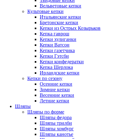
Твидовые кепки
Вельветовые кепки
Культовые кепки
Итальянские кепки
Бретонские кепки
Кепки из Острых Козырьков
Кепка гаврош
Кепки хулиганки
Кепки Ватсон
Кепки газетчика
Кепки Гэтсби
Кепки конфедератки
Кепка Шерлока
Ирландские кепки
Кепки по сезону
Осенние кепки
Зимние кепки
Весенние кепки
Летние кепки
Шляпы
Шляпы по форме
Шляпы федора
Шляпы трилби
Шляпы хомбург
Шляпы канотье