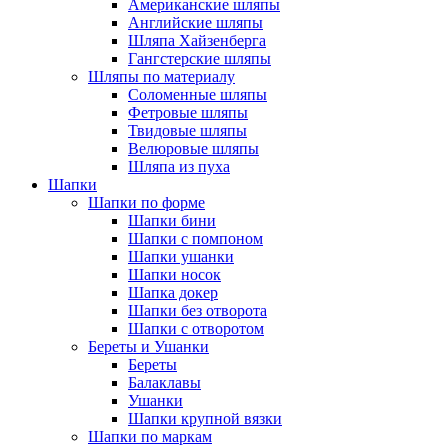
Американские шляпы
Английские шляпы
Шляпа Хайзенберга
Гангстерские шляпы
Шляпы по материалу
Соломенные шляпы
Фетровые шляпы
Твидовые шляпы
Велюровые шляпы
Шляпа из пуха
Шапки
Шапки по форме
Шапки бини
Шапки с помпоном
Шапки ушанки
Шапки носок
Шапка докер
Шапки без отворота
Шапки с отворотом
Береты и Ушанки
Береты
Балаклавы
Ушанки
Шапки крупной вязки
Шапки по маркам