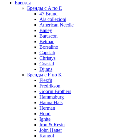
Бренды
Бренды с A по E
47 Brand
Ais collezioni
American Needle
Bailey
Barascon
Betmar
Borsalino
Capslab
Christys
Coastal
Djinns
Бренды с F по K
Flexfit
Fredrikson
Goorin Brothers
Hammaburg
Hanna Hats
Herman
Hood
Ignite
Iron & Resin
John Hatter
Kangol