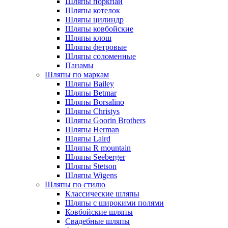
Шляпы поркпай
Шляпы котелок
Шляпы цилиндр
Шляпы ковбойские
Шляпы клош
Шляпы фетровые
Шляпы соломенные
Панамы
Шляпы по маркам
Шляпы Bailey
Шляпы Betmar
Шляпы Borsalino
Шляпы Christys
Шляпы Goorin Brothers
Шляпы Herman
Шляпы Laird
Шляпы R mountain
Шляпы Seeberger
Шляпы Stetson
Шляпы Wigens
Шляпы по стилю
Классические шляпы
Шляпы с широкими полями
Ковбойские шляпы
Свадебные шляпы