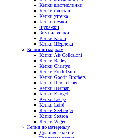
Кепки шестиклинки
Кепки плоские
Кепки уточка
Кепки немки
Фуражки
Зимние кепки
Кепки Клош
Кепки Шерлока
Кепки по маркам
Кепки Ais Collezioni
Кепки Bailey
Кепки Christys
Кепки Fredrikson
Кепки Goorin Brothers
Кепки Hanna Hats
Кепки Herman
Кепки Kangol
Кепки Lierys
Кепки Laird
Кепки Seeberger
Кепки Stetson
Кепки Wigens
Кепки по материалу
Драповые кепки