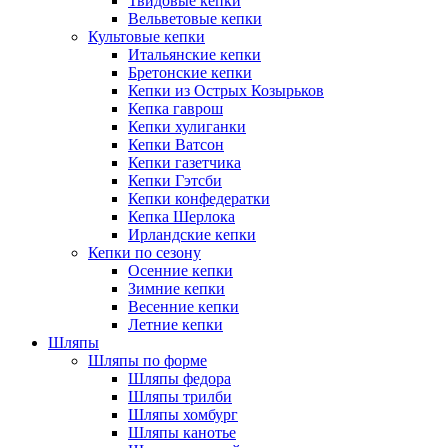
Твидовые кепки
Вельветовые кепки
Культовые кепки
Итальянские кепки
Бретонские кепки
Кепки из Острых Козырьков
Кепка гаврош
Кепки хулиганки
Кепки Ватсон
Кепки газетчика
Кепки Гэтсби
Кепки конфедератки
Кепка Шерлока
Ирландские кепки
Кепки по сезону
Осенние кепки
Зимние кепки
Весенние кепки
Летние кепки
Шляпы
Шляпы по форме
Шляпы федора
Шляпы трилби
Шляпы хомбург
Шляпы канотье