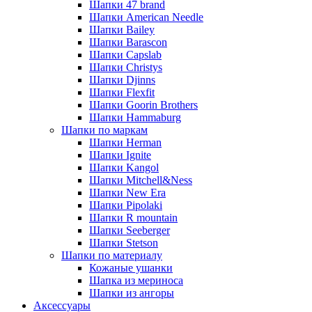
Шапки 47 brand
Шапки American Needle
Шапки Bailey
Шапки Barascon
Шапки Capslab
Шапки Christys
Шапки Djinns
Шапки Flexfit
Шапки Goorin Brothers
Шапки Hammaburg
Шапки по маркам
Шапки Herman
Шапки Ignite
Шапки Kangol
Шапки Mitchell&Ness
Шапки New Era
Шапки Pipolaki
Шапки R mountain
Шапки Seeberger
Шапки Stetson
Шапки по материалу
Кожаные ушанки
Шапка из мериноса
Шапки из ангоры
Аксессуары