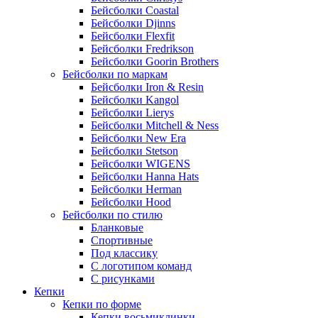
Бейсболки Coastal
Бейсболки Djinns
Бейсболки Flexfit
Бейсболки Fredrikson
Бейсболки Goorin Brothers
Бейсболки по маркам
Бейсболки Iron & Resin
Бейсболки Kangol
Бейсболки Lierys
Бейсболки Mitchell & Ness
Бейсболки New Era
Бейсболки Stetson
Бейсболки WIGENS
Бейсболки Hanna Hats
Бейсболки Herman
Бейсболки Hood
Бейсболки по стилю
Бланковые
Спортивные
Под классику
С логотипом команд
С рисунками
Кепки
Кепки по форме
Кепки восьмиклинки