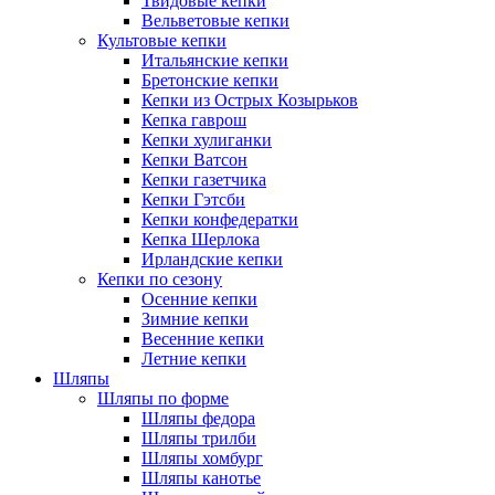
Твидовые кепки
Вельветовые кепки
Культовые кепки
Итальянские кепки
Бретонские кепки
Кепки из Острых Козырьков
Кепка гаврош
Кепки хулиганки
Кепки Ватсон
Кепки газетчика
Кепки Гэтсби
Кепки конфедератки
Кепка Шерлока
Ирландские кепки
Кепки по сезону
Осенние кепки
Зимние кепки
Весенние кепки
Летние кепки
Шляпы
Шляпы по форме
Шляпы федора
Шляпы трилби
Шляпы хомбург
Шляпы канотье