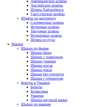
Американские шляпы
Английские шляпы
Шляпа Хайзенберга
Гангстерские шляпы
Шляпы по материалу
Соломенные шляпы
Фетровые шляпы
Твидовые шляпы
Велюровые шляпы
Шляпа из пуха
Шапки
Шапки по форме
Шапки бини
Шапки с помпоном
Шапки ушанки
Шапки носок
Шапка докер
Шапки без отворота
Шапки с отворотом
Береты и Ушанки
Береты
Балаклавы
Ушанки
Шапки крупной вязки
Шапки по маркам