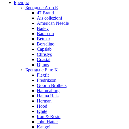
Бренды
Бренды с A по E
47 Brand
Ais collezioni
American Needle
Bailey
Barascon
Betmar
Borsalino
Capslab
Christys
Coastal
Djinns
Бренды с F по K
Flexfit
Fredrikson
Goorin Brothers
Hammaburg
Hanna Hats
Herman
Hood
Ignite
Iron & Resin
John Hatter
Kangol