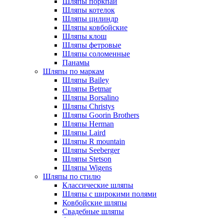
Шляпы поркпай
Шляпы котелок
Шляпы цилиндр
Шляпы ковбойские
Шляпы клош
Шляпы фетровые
Шляпы соломенные
Панамы
Шляпы по маркам
Шляпы Bailey
Шляпы Betmar
Шляпы Borsalino
Шляпы Christys
Шляпы Goorin Brothers
Шляпы Herman
Шляпы Laird
Шляпы R mountain
Шляпы Seeberger
Шляпы Stetson
Шляпы Wigens
Шляпы по стилю
Классические шляпы
Шляпы с широкими полями
Ковбойские шляпы
Свадебные шляпы