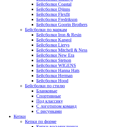
Бейсболки Coastal
Бейсболки Djinns
Бейсболки Flexfit
Бейсболки Fredrikson
Бейсболки Goorin Brothers
Бейсболки по маркам
Бейсболки Iron & Resin
Бейсболки Kangol
Бейсболки Lierys
Бейсболки Mitchell & Ness
Бейсболки New Era
Бейсболки Stetson
Бейсболки WIGENS
Бейсболки Hanna Hats
Бейсболки Herman
Бейсболки Hood
Бейсболки по стилю
Бланковые
Спортивные
Под классику
С логотипом команд
С рисунками
Кепки
Кепки по форме
Кепки восьмиклинки