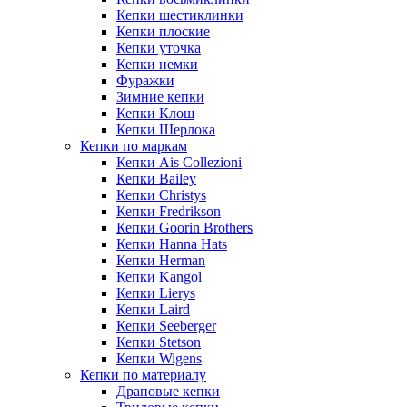
Кепки шестиклинки
Кепки плоские
Кепки уточка
Кепки немки
Фуражки
Зимние кепки
Кепки Клош
Кепки Шерлока
Кепки по маркам
Кепки Ais Collezioni
Кепки Bailey
Кепки Christys
Кепки Fredrikson
Кепки Goorin Brothers
Кепки Hanna Hats
Кепки Herman
Кепки Kangol
Кепки Lierys
Кепки Laird
Кепки Seeberger
Кепки Stetson
Кепки Wigens
Кепки по материалу
Драповые кепки