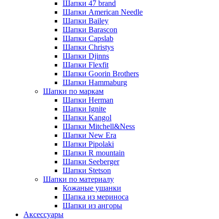
Шапки 47 brand
Шапки American Needle
Шапки Bailey
Шапки Barascon
Шапки Capslab
Шапки Christys
Шапки Djinns
Шапки Flexfit
Шапки Goorin Brothers
Шапки Hammaburg
Шапки по маркам
Шапки Herman
Шапки Ignite
Шапки Kangol
Шапки Mitchell&Ness
Шапки New Era
Шапки Pipolaki
Шапки R mountain
Шапки Seeberger
Шапки Stetson
Шапки по материалу
Кожаные ушанки
Шапка из мериноса
Шапки из ангоры
Аксессуары