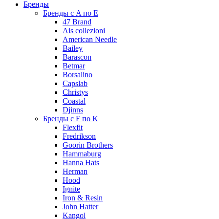
Бренды
Бренды с A по E
47 Brand
Ais collezioni
American Needle
Bailey
Barascon
Betmar
Borsalino
Capslab
Christys
Coastal
Djinns
Бренды с F по K
Flexfit
Fredrikson
Goorin Brothers
Hammaburg
Hanna Hats
Herman
Hood
Ignite
Iron & Resin
John Hatter
Kangol