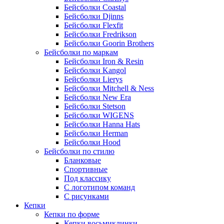
Бейсболки Coastal
Бейсболки Djinns
Бейсболки Flexfit
Бейсболки Fredrikson
Бейсболки Goorin Brothers
Бейсболки по маркам
Бейсболки Iron & Resin
Бейсболки Kangol
Бейсболки Lierys
Бейсболки Mitchell & Ness
Бейсболки New Era
Бейсболки Stetson
Бейсболки WIGENS
Бейсболки Hanna Hats
Бейсболки Herman
Бейсболки Hood
Бейсболки по стилю
Бланковые
Спортивные
Под классику
С логотипом команд
С рисунками
Кепки
Кепки по форме
Кепки восьмиклинки