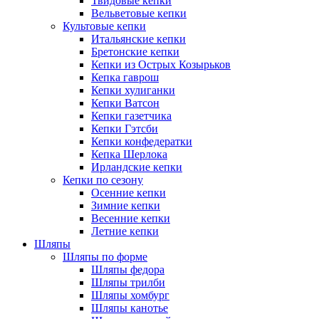
Твидовые кепки
Вельветовые кепки
Культовые кепки
Итальянские кепки
Бретонские кепки
Кепки из Острых Козырьков
Кепка гаврош
Кепки хулиганки
Кепки Ватсон
Кепки газетчика
Кепки Гэтсби
Кепки конфедератки
Кепка Шерлока
Ирландские кепки
Кепки по сезону
Осенние кепки
Зимние кепки
Весенние кепки
Летние кепки
Шляпы
Шляпы по форме
Шляпы федора
Шляпы трилби
Шляпы хомбург
Шляпы канотье