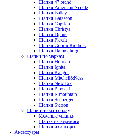
Шапки 47 brand
Шапки American Needle
Шапки Bailey
Шапки Barascon
Шапки Capslab
Шапки Christys
Шапки Djinns
Шапки Flexfit
Шапки Goorin Brothers
Шапки Hammaburg
Шапки по маркам
Шапки Herman
Шапки Ignite
Шапки Kangol
Шапки Mitchell&Ness
Шапки New Era
Шапки Pipolaki
Шапки R mountain
Шапки Seeberger
Шапки Stetson
Шапки по материалу
Кожаные ушанки
Шапка из мериноса
Шапки из ангоры
Аксессуары