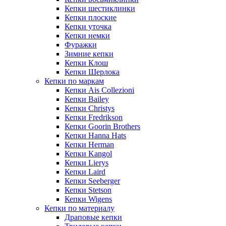
Кепки шестиклинки
Кепки плоские
Кепки уточка
Кепки немки
Фуражки
Зимние кепки
Кепки Клош
Кепки Шерлока
Кепки по маркам
Кепки Ais Collezioni
Кепки Bailey
Кепки Christys
Кепки Fredrikson
Кепки Goorin Brothers
Кепки Hanna Hats
Кепки Herman
Кепки Kangol
Кепки Lierys
Кепки Laird
Кепки Seeberger
Кепки Stetson
Кепки Wigens
Кепки по материалу
Драповые кепки