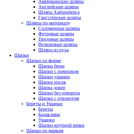
Американские шляпы
Английские шляпы
Шляпа Хайзенберга
Гангстерские шляпы
Шляпы по материалу
Соломенные шляпы
Фетровые шляпы
Твидовые шляпы
Велюровые шляпы
Шляпа из пуха
Шапки
Шапки по форме
Шапки бини
Шапки с помпоном
Шапки ушанки
Шапки носок
Шапка докер
Шапки без отворота
Шапки с отворотом
Береты и Ушанки
Береты
Балаклавы
Ушанки
Шапки крупной вязки
Шапки по маркам