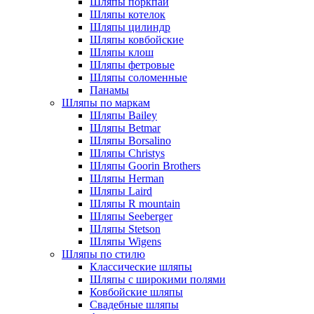
Шляпы поркпай
Шляпы котелок
Шляпы цилиндр
Шляпы ковбойские
Шляпы клош
Шляпы фетровые
Шляпы соломенные
Панамы
Шляпы по маркам
Шляпы Bailey
Шляпы Betmar
Шляпы Borsalino
Шляпы Christys
Шляпы Goorin Brothers
Шляпы Herman
Шляпы Laird
Шляпы R mountain
Шляпы Seeberger
Шляпы Stetson
Шляпы Wigens
Шляпы по стилю
Классические шляпы
Шляпы с широкими полями
Ковбойские шляпы
Свадебные шляпы