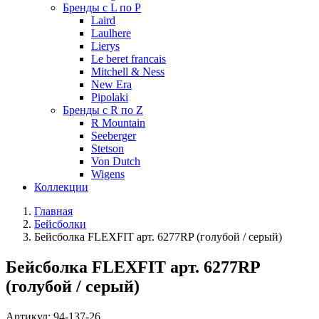
Бренды с L по P
Laird
Laulhere
Lierys
Le beret francais
Mitchell & Ness
New Era
Pipolaki
Бренды с R по Z
R Mountain
Seeberger
Stetson
Von Dutch
Wigens
Коллекции
Главная
Бейсболки
Бейсболка FLEXFIT арт. 6277RP (голубой / серый)
Бейсболка FLEXFIT арт. 6277RP
(голубой / серый)
Артикул:
94-137-26