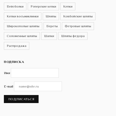
Бейсболки
Рэперские кепки
Кепки
Кепки восьмиклинки
Шляпы
Ковбойские шляпы
Широкополые шляпы
Береты
Фетровые шляпы
Соломенные шляпы
Шапки
Шляпы федора
Распродажа
ПОДПИСКА
Имя
E-mail
ПОДПИСАТЬСЯ