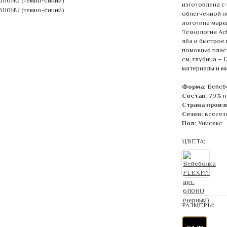
изготовлена с
облегченной п
логотипа марк
Технология Ac
лба и быстрое
помощью пласт
см, глубина – 
материалы и м
Форма:
Бейсб
Состав:
79% п
Страна произ
Сезон:
всесез
Пол:
Унисекс
ЦВЕТА:
РАЗМЕРЫ: