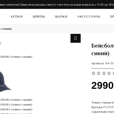
мые клиенты! Наши менеджеры смогут ответить на ваши вопросы с 9:30 до 18 в
И
КЕПКИ
ШЛЯПЫ
ШАПКИ
АКСЕССУАРЫ
Б
о-синий)
Бейсбол
синий)
Артикул:
94-21
299
Темно-синяя б
бренда FLEXFI
саржевым пере