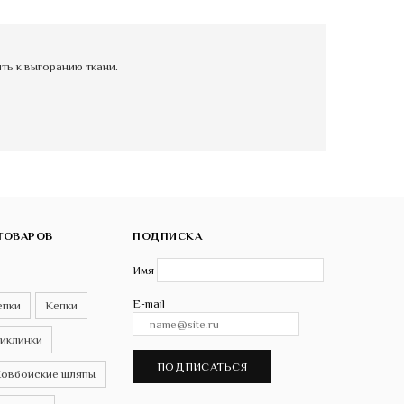
ь к выгоранию ткани.
ТОВАРОВ
ПОДПИСКА
Имя
E-mail
епки
Кепки
иклинки
ПОДПИСАТЬСЯ
овбойские шляпы