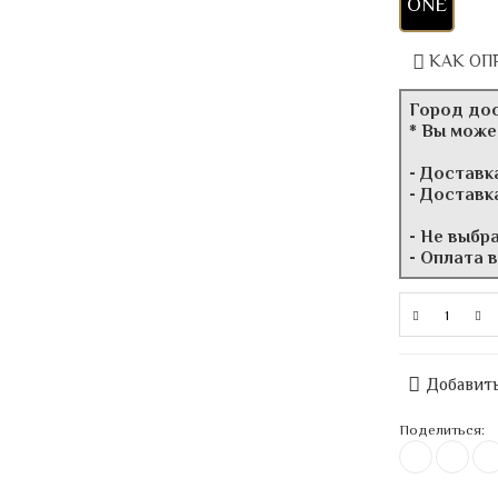
ONE
КАК ОП
Город до
* Вы може
- Доставк
- Доставк
- Не выбр
- Оплата 
Добавить
Поделиться: