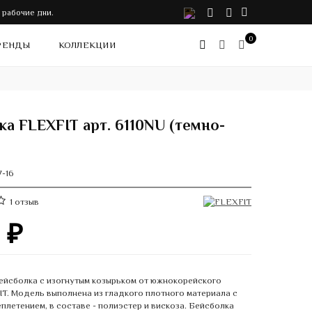
VK
Telegram
Instagram
 рабочие дни.
0
РЕНДЫ
КОЛЛЕКЦИИ
ка FLEXFIT арт. 6110NU (темно-
7-16
1
отзыв
0
₽
ейсболка с изогнутым козырьком от южнокорейского
T. Модель выполнена из гладкого плотного материала с
плетением, в составе - полиэстер и вискоза. Бейсболка