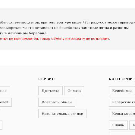
бенно темных цветов, при температуре выше +25 градусов может приводит
сле морская, часто оставляет на бейсболках заметные пятна и разводы.
ть в машинном барабане.
ству не принимаются, товар обмену и возврату не подлежит.
СЕРВИС
КАТЕГОРИИ 
 нас
Доставка
Оплата
Бейсболки
телей
Возврат и обмен
Рэперские к
Накопительные скидки
Кепки восьм
Шляпы
К