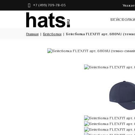
+7 (499) 709-78-03
Уважае
БЕЙСБОЛК
Главная
Бейсболки
Бейсболка FLEXFIT арт. 6110NU (темн