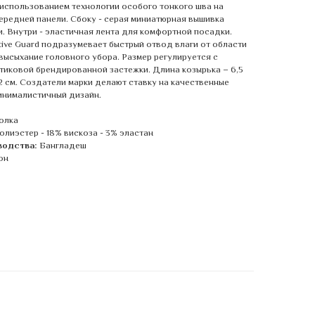
 использованием технологии особого тонкого шва на
ередней панели. Сбоку - серая миниатюрная вышивка
и. Внутри - эластичная лента для комфортной посадки.
tive Guard подразумевает быстрый отвод влаги от области
 высыхание головного убора. Размер регулируется с
иковой брендированной застежки. Длина козырька – 6,5
12 см. Создатели марки делают ставку на качественные
инималистичный дизайн.
олка
олиэстер - 18% вискоза - 3% эластан
водства:
Бангладеш
он