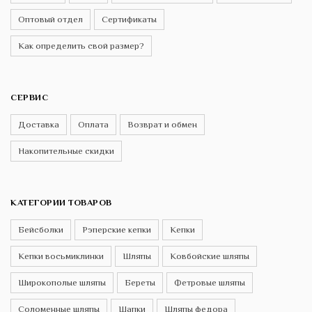
Оптовый отдел
Сертификаты
Как определить свой размер?
СЕРВИС
Доставка
Оплата
Возврат и обмен
Накопительные скидки
КАТЕГОРИИ ТОВАРОВ
Бейсболки
Рэперские кепки
Кепки
Кепки восьмиклинки
Шляпы
Ковбойские шляпы
Широкополые шляпы
Береты
Фетровые шляпы
Соломенные шляпы
Шапки
Шляпы федора