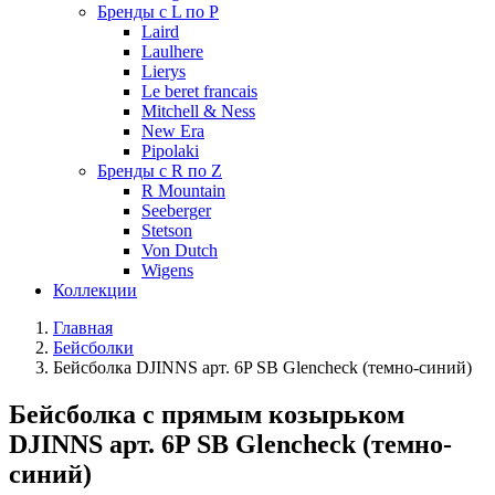
Бренды с L по P
Laird
Laulhere
Lierys
Le beret francais
Mitchell & Ness
New Era
Pipolaki
Бренды с R по Z
R Mountain
Seeberger
Stetson
Von Dutch
Wigens
Коллекции
Главная
Бейсболки
Бейсболка DJINNS арт. 6P SB Glencheck (темно-синий)
Бейсболка с прямым козырьком
DJINNS арт. 6P SB Glencheck (темно-
синий)