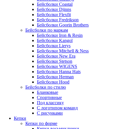
Бейсболки Coastal
Бейсболки Djinns
Бейсболки Flexfit
Бейсболки Fredrikson
Бейсболки Goorin Brothers
Бейсболки по маркам
Бейсболки Iron & Resin
Бейсболки Kangol
Бейсболки Lierys
Бейсболки Mitchell & Ness
Бейсболки New Era
Бейсболки Stetson
Бейсболки WIGENS
Бейсболки Hanna Hats
Бейсболки Herman
Бейсболки Hood
Бейсболки по стилю
Бланковые
Спортивные
Под классику
С логотипом команд
С рисунками
Кепки
Кепки по форме
Кепки восьмиклинки