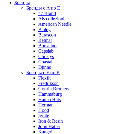
Бренды
Бренды с A по E
47 Brand
Ais collezioni
American Needle
Bailey
Barascon
Betmar
Borsalino
Capslab
Christys
Coastal
Djinns
Бренды с F по K
Flexfit
Fredrikson
Goorin Brothers
Hammaburg
Hanna Hats
Herman
Hood
Ignite
Iron & Resin
John Hatter
Kangol