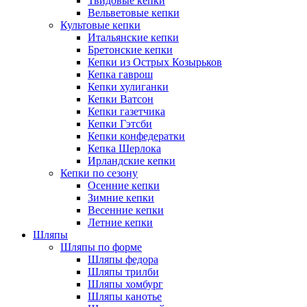
Твидовые кепки
Вельветовые кепки
Культовые кепки
Итальянские кепки
Бретонские кепки
Кепки из Острых Козырьков
Кепка гаврош
Кепки хулиганки
Кепки Ватсон
Кепки газетчика
Кепки Гэтсби
Кепки конфедератки
Кепка Шерлока
Ирландские кепки
Кепки по сезону
Осенние кепки
Зимние кепки
Весенние кепки
Летние кепки
Шляпы
Шляпы по форме
Шляпы федора
Шляпы трилби
Шляпы хомбург
Шляпы канотье