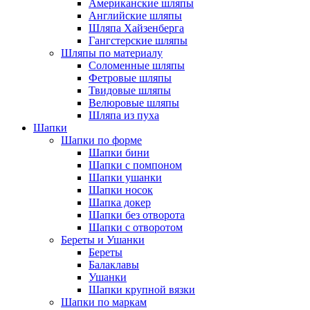
Американские шляпы
Английские шляпы
Шляпа Хайзенберга
Гангстерские шляпы
Шляпы по материалу
Соломенные шляпы
Фетровые шляпы
Твидовые шляпы
Велюровые шляпы
Шляпа из пуха
Шапки
Шапки по форме
Шапки бини
Шапки с помпоном
Шапки ушанки
Шапки носок
Шапка докер
Шапки без отворота
Шапки с отворотом
Береты и Ушанки
Береты
Балаклавы
Ушанки
Шапки крупной вязки
Шапки по маркам