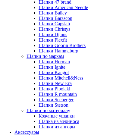
Шапки 47 brand
Шапки American Needle
Шапки Bailey
Шапки Barascon
Шапки Capslab
Шапки Christys
Шапки Djinns
Шапки Flexfit
Шапки Goorin Brothers
Шапки Hammaburg
Шапки по маркам
Шапки Herman
Шапки Ignite
Шапки Kangol
Шапки Mitchell&Ness
Шапки New Era
Шапки Pipolaki
Шапки R mountain
Шапки Seeberger
Шапки Stetson
Шапки по материалу
Кожаные ушанки
Шапка из мериноса
Шапки из ангоры
Аксессуары