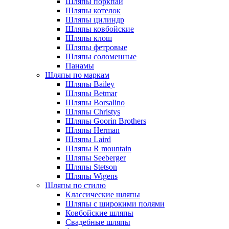
Шляпы поркпай
Шляпы котелок
Шляпы цилиндр
Шляпы ковбойские
Шляпы клош
Шляпы фетровые
Шляпы соломенные
Панамы
Шляпы по маркам
Шляпы Bailey
Шляпы Betmar
Шляпы Borsalino
Шляпы Christys
Шляпы Goorin Brothers
Шляпы Herman
Шляпы Laird
Шляпы R mountain
Шляпы Seeberger
Шляпы Stetson
Шляпы Wigens
Шляпы по стилю
Классические шляпы
Шляпы с широкими полями
Ковбойские шляпы
Свадебные шляпы