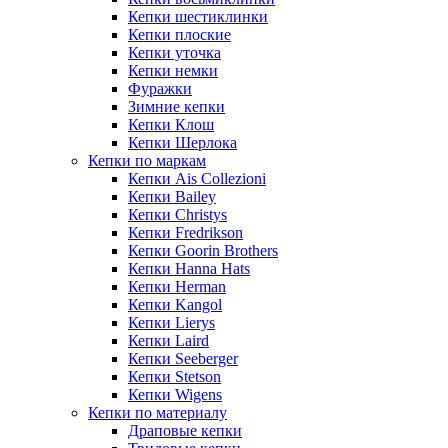
Кепки шестиклинки
Кепки плоские
Кепки уточка
Кепки немки
Фуражки
Зимние кепки
Кепки Клош
Кепки Шерлока
Кепки по маркам
Кепки Ais Collezioni
Кепки Bailey
Кепки Christys
Кепки Fredrikson
Кепки Goorin Brothers
Кепки Hanna Hats
Кепки Herman
Кепки Kangol
Кепки Lierys
Кепки Laird
Кепки Seeberger
Кепки Stetson
Кепки Wigens
Кепки по материалу
Драповые кепки