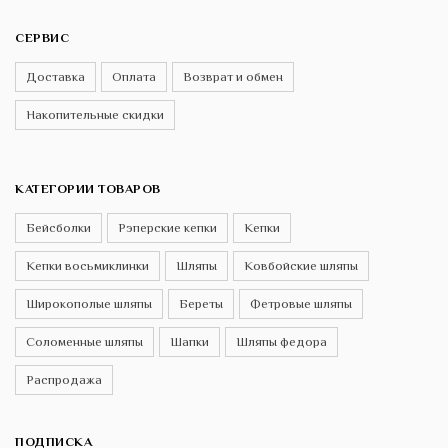
СЕРВИС
Доставка
Оплата
Возврат и обмен
Накопительные скидки
КАТЕГОРИИ ТОВАРОВ
Бейсболки
Рэперские кепки
Кепки
Кепки восьмиклинки
Шляпы
Ковбойские шляпы
Широкополые шляпы
Береты
Фетровые шляпы
Соломенные шляпы
Шапки
Шляпы федора
Распродажа
ПОДПИСКА