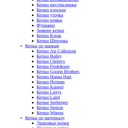
Кепки шестиклинки
Кепки плоские
Кепки уточка
Кепки немки
Фуражки
Зимние кепки
Кепки Клош
Кепки Шерлока
Кепки по маркам
Кепки Ais Collezioni
Кепки Bailey
Кепки Christys
Кепки Fredrikson
Кепки Goorin Brothers
Кепки Hanna Hats
Кепки Herman
Кепки Kangol
Кепки Lierys
Кепки Laird
Кепки Seeberger
Кепки Stetson
Кепки Wigens
Кепки по материалу
Драповые кепки