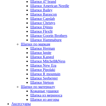
Шапки 47 brand
Шапки American Needle
Шапки Bailey
Шапки Barascon
Шапки Capslab
Шапки Christys
Шапки Djinns
Шапки Flexfit
Шапки Goorin Brothers
Шапки Hammaburg
Шапки по маркам
Шапки Herman
Шапки Ignite
Шапки Kangol
Шапки Mitchell&Ness
Шапки New Era
Шапки Pipolaki
Шапки R mountain
Шапки Seeberger
Шапки Stetson
Шапки по материалу
Кожаные ушанки
Шапка из мериноса
Шапки из ангоры
Аксессуары