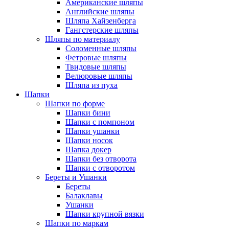
Американские шляпы
Английские шляпы
Шляпа Хайзенберга
Гангстерские шляпы
Шляпы по материалу
Соломенные шляпы
Фетровые шляпы
Твидовые шляпы
Велюровые шляпы
Шляпа из пуха
Шапки
Шапки по форме
Шапки бини
Шапки с помпоном
Шапки ушанки
Шапки носок
Шапка докер
Шапки без отворота
Шапки с отворотом
Береты и Ушанки
Береты
Балаклавы
Ушанки
Шапки крупной вязки
Шапки по маркам