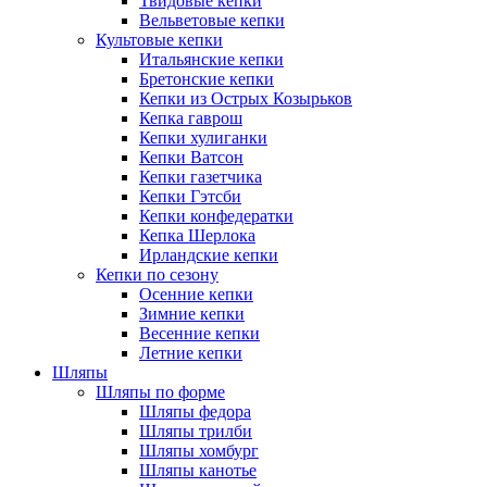
Твидовые кепки
Вельветовые кепки
Культовые кепки
Итальянские кепки
Бретонские кепки
Кепки из Острых Козырьков
Кепка гаврош
Кепки хулиганки
Кепки Ватсон
Кепки газетчика
Кепки Гэтсби
Кепки конфедератки
Кепка Шерлока
Ирландские кепки
Кепки по сезону
Осенние кепки
Зимние кепки
Весенние кепки
Летние кепки
Шляпы
Шляпы по форме
Шляпы федора
Шляпы трилби
Шляпы хомбург
Шляпы канотье