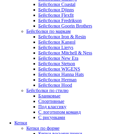
Бейсболки Coastal
Бейсболки Djinns
Бейсболки Flexfit
Бейсболки Fredrikson
Бейсболки Goorin Brothers
Бейсболки по маркам
Бейсболки Iron & Resin
Бейсболки Kangol
Бейсболки Lierys
Бейсболки Mitchell & Ness
Бейсболки New Era
Бейсболки Stetson
Бейсболки WIGENS
Бейсболки Hanna Hats
Бейсболки Herman
Бейсболки Hood
Бейсболки по стилю
Бланковые
Спортивные
Под классику
С логотипом команд
С рисунками
Кепки
Кепки по форме
Кепки восьмиклинки