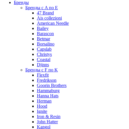
Бренды
Бренды с A по E
47 Brand
Ais collezioni
American Needle
Bailey
Barascon
Betmar
Borsalino
Capslab
Christys
Coastal
Djinns
Бренды с F по K
Flexfit
Fredrikson
Goorin Brothers
Hammaburg
Hanna Hats
Herman
Hood
Ignite
Iron & Resin
John Hatter
Kangol