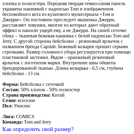
хлопка и полиэстера. Передняя твердая темно-синяя панель
украшена нашивкой с надписью Tom и изображением
беспокойного кота из культового мультсериала «Том и
Джерри». Он постоянно преследует мышонка Джерри,
расставляет ловушки, многие из которых дают обратный
эффект и наносят ущерб ему, а не Джерри. На синей сеточке
сбоку – тканевая бежевая нашивка с белой надписью Tom and
Jerry. С другой стороны бейсболки – резиновый ярлычок с
названием бренда Capslab. Бежевый козырек прошит серыми
строчками. Размер головного убора регулируется при помощи
пластиковой застежки. Рядом – оранжевый резиновый
ярлычок с логотипом марки. Внутренние швы обшиты
брендированной тканью. Длина козырька - 6,5 см, глубина
бейсболки - 13 см.
Форма:
Бейсболка с сеточкой
Состав:
50% хлопок - 50% полиэстер
Страна производства:
Китай
Сезон:
всесезон
Пол:
Унисекс
Лига:
COMICS
Команда:
Tom and Jerry
Как определить свой размер?