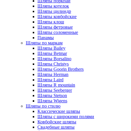
Шляпы поркпай
Шляпы котелок
Шляпы цилиндр
Шляпы ковбойские
Шляпы клош
Шляпы фетровые
Шляпы соломенные
Панамы
Шляпы по маркам
Шляпы Bailey
Шляпы Betmar
Шляпы Borsalino
Шляпы Christys
Шляпы Goorin Brothers
Шляпы Herman
Шляпы Laird
Шляпы R mountain
Шляпы Seeberger
Шляпы Stetson
Шляпы Wigens
Шляпы по стилю
Классические шляпы
Шляпы с широкими полями
Ковбойские шляпы
Свадебные шляпы