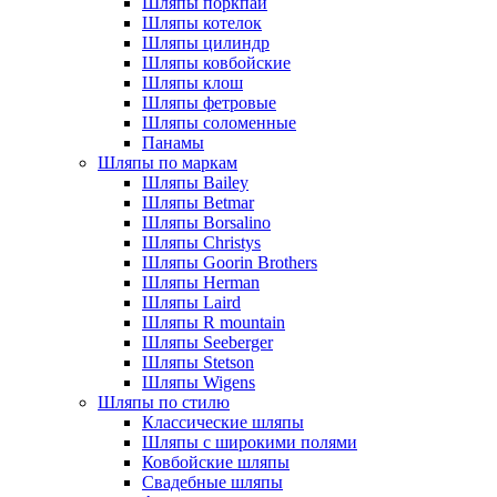
Шляпы поркпай
Шляпы котелок
Шляпы цилиндр
Шляпы ковбойские
Шляпы клош
Шляпы фетровые
Шляпы соломенные
Панамы
Шляпы по маркам
Шляпы Bailey
Шляпы Betmar
Шляпы Borsalino
Шляпы Christys
Шляпы Goorin Brothers
Шляпы Herman
Шляпы Laird
Шляпы R mountain
Шляпы Seeberger
Шляпы Stetson
Шляпы Wigens
Шляпы по стилю
Классические шляпы
Шляпы с широкими полями
Ковбойские шляпы
Свадебные шляпы