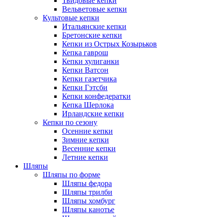
Твидовые кепки
Вельветовые кепки
Культовые кепки
Итальянские кепки
Бретонские кепки
Кепки из Острых Козырьков
Кепка гаврош
Кепки хулиганки
Кепки Ватсон
Кепки газетчика
Кепки Гэтсби
Кепки конфедератки
Кепка Шерлока
Ирландские кепки
Кепки по сезону
Осенние кепки
Зимние кепки
Весенние кепки
Летние кепки
Шляпы
Шляпы по форме
Шляпы федора
Шляпы трилби
Шляпы хомбург
Шляпы канотье