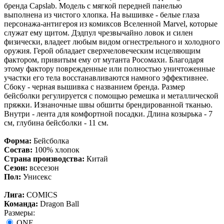
бренда Capslab. Модель с мягкой передней панелью
выполнена из чистого хлопка. На вышивке - белые глаза
персонажа-антигероя из комиксов Вселенной Marvel, которые
служат ему щитом. Дэдпул чрезвычайно ловок и силен
физически, владеет любым видом огнестрельного и холодного
оружия. Герой обладает сверхчеловеческим исцеляющим
фактором, привитым ему от мутанта Росомахи. Благодаря
этому фактору поврежденные или полностью уничтоженные
участки его тела восстанавливаются намного эффективнее.
Сбоку - черная вышивка с названием бренда. Размер
бейсболки регулируется с помощью ремешка и металлической
пряжки. Изнаночные швы обшиты брендированной тканью.
Внутри - лента для комфортной посадки. Длина козырька - 7
см, глубина бейсболки - 11 см.
Форма:
Бейсболка
Состав:
100% хлопок
Страна производства:
Китай
Сезон:
всесезон
Пол:
Унисекс
Лига:
COMICS
Команда:
Dragon Ball
Размеры:
ONE