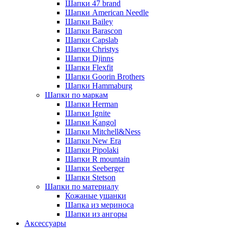
Шапки 47 brand
Шапки American Needle
Шапки Bailey
Шапки Barascon
Шапки Capslab
Шапки Christys
Шапки Djinns
Шапки Flexfit
Шапки Goorin Brothers
Шапки Hammaburg
Шапки по маркам
Шапки Herman
Шапки Ignite
Шапки Kangol
Шапки Mitchell&Ness
Шапки New Era
Шапки Pipolaki
Шапки R mountain
Шапки Seeberger
Шапки Stetson
Шапки по материалу
Кожаные ушанки
Шапка из мериноса
Шапки из ангоры
Аксессуары