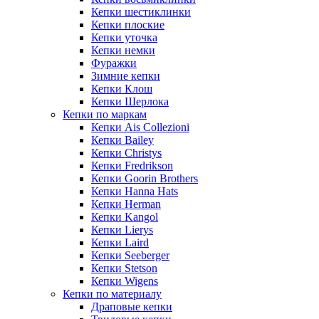
Кепки шестиклинки
Кепки плоские
Кепки уточка
Кепки немки
Фуражки
Зимние кепки
Кепки Клош
Кепки Шерлока
Кепки по маркам
Кепки Ais Collezioni
Кепки Bailey
Кепки Christys
Кепки Fredrikson
Кепки Goorin Brothers
Кепки Hanna Hats
Кепки Herman
Кепки Kangol
Кепки Lierys
Кепки Laird
Кепки Seeberger
Кепки Stetson
Кепки Wigens
Кепки по материалу
Драповые кепки