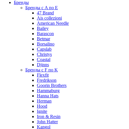
Бренды
Бренды с A по E
47 Brand
Ais collezioni
American Needle
Bailey
Barascon
Betmar
Borsalino
Capslab
Christys
Coastal
Djinns
Бренды с F по K
Flexfit
Fredrikson
Goorin Brothers
Hammaburg
Hanna Hats
Herman
Hood
Ignite
Iron & Resin
John Hatter
Kangol