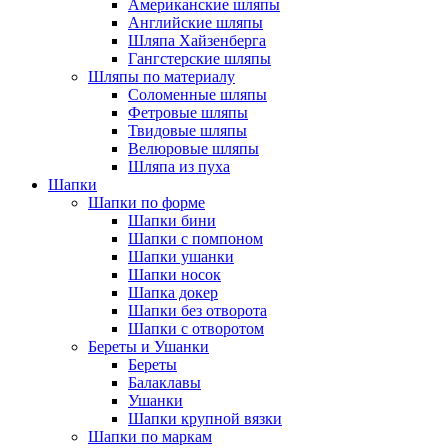
Американские шляпы
Английские шляпы
Шляпа Хайзенберга
Гангстерские шляпы
Шляпы по материалу
Соломенные шляпы
Фетровые шляпы
Твидовые шляпы
Велюровые шляпы
Шляпа из пуха
Шапки
Шапки по форме
Шапки бини
Шапки с помпоном
Шапки ушанки
Шапки носок
Шапка докер
Шапки без отворота
Шапки с отворотом
Береты и Ушанки
Береты
Балаклавы
Ушанки
Шапки крупной вязки
Шапки по маркам