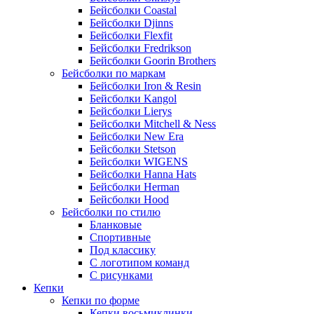
Бейсболки Coastal
Бейсболки Djinns
Бейсболки Flexfit
Бейсболки Fredrikson
Бейсболки Goorin Brothers
Бейсболки по маркам
Бейсболки Iron & Resin
Бейсболки Kangol
Бейсболки Lierys
Бейсболки Mitchell & Ness
Бейсболки New Era
Бейсболки Stetson
Бейсболки WIGENS
Бейсболки Hanna Hats
Бейсболки Herman
Бейсболки Hood
Бейсболки по стилю
Бланковые
Спортивные
Под классику
С логотипом команд
С рисунками
Кепки
Кепки по форме
Кепки восьмиклинки