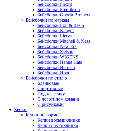
Бейсболки Flexfit
Бейсболки Fredrikson
Бейсболки Goorin Brothers
Бейсболки по маркам
Бейсболки Iron & Resin
Бейсболки Kangol
Бейсболки Lierys
Бейсболки Mitchell & Ness
Бейсболки New Era
Бейсболки Stetson
Бейсболки WIGENS
Бейсболки Hanna Hats
Бейсболки Herman
Бейсболки Hood
Бейсболки по стилю
Бланковые
Спортивные
Под классику
С логотипом команд
С рисунками
Кепки
Кепки по форме
Кепки восьмиклинки
Кепки шестиклинки
Кепки плоские