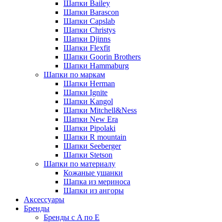
Шапки Bailey
Шапки Barascon
Шапки Capslab
Шапки Christys
Шапки Djinns
Шапки Flexfit
Шапки Goorin Brothers
Шапки Hammaburg
Шапки по маркам
Шапки Herman
Шапки Ignite
Шапки Kangol
Шапки Mitchell&Ness
Шапки New Era
Шапки Pipolaki
Шапки R mountain
Шапки Seeberger
Шапки Stetson
Шапки по материалу
Кожаные ушанки
Шапка из мериноса
Шапки из ангоры
Аксессуары
Бренды
Бренды с A по E