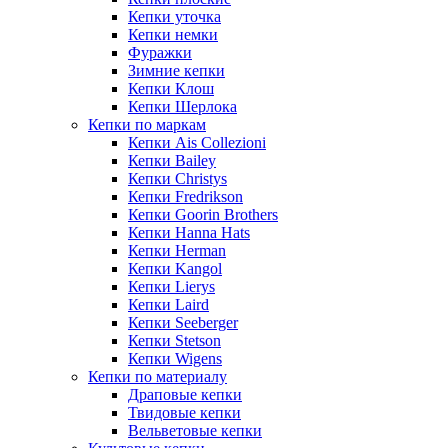
Кепки уточка
Кепки немки
Фуражки
Зимние кепки
Кепки Клош
Кепки Шерлока
Кепки по маркам
Кепки Ais Collezioni
Кепки Bailey
Кепки Christys
Кепки Fredrikson
Кепки Goorin Brothers
Кепки Hanna Hats
Кепки Herman
Кепки Kangol
Кепки Lierys
Кепки Laird
Кепки Seeberger
Кепки Stetson
Кепки Wigens
Кепки по материалу
Драповые кепки
Твидовые кепки
Вельветовые кепки