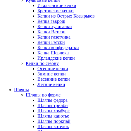
Культовые кепки
Итальянские кепки
Бретонские кепки
Кепки из Острых Козырьков
Кепка гаврош
Кепки хулиганки
Кепки Ватсон
Кепки газетчика
Кепки Гэтсби
Кепки конфедератки
Кепка Шерлока
Ирландские кепки
Кепки по сезону
Осенние кепки
Зимние кепки
Весенние кепки
Летние кепки
Шляпы
Шляпы по форме
Шляпы федора
Шляпы трилби
Шляпы хомбург
Шляпы канотье
Шляпы поркпай
Шляпы котелок