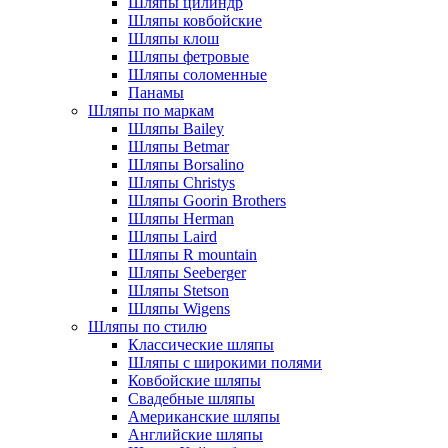
Шляпы цилиндр
Шляпы ковбойские
Шляпы клош
Шляпы фетровые
Шляпы соломенные
Панамы
Шляпы по маркам
Шляпы Bailey
Шляпы Betmar
Шляпы Borsalino
Шляпы Christys
Шляпы Goorin Brothers
Шляпы Herman
Шляпы Laird
Шляпы R mountain
Шляпы Seeberger
Шляпы Stetson
Шляпы Wigens
Шляпы по стилю
Классические шляпы
Шляпы с широкими полями
Ковбойские шляпы
Свадебные шляпы
Американские шляпы
Английские шляпы