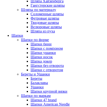
Шляпа Хайзенберга
Гангстерские шляпы
Шляпы по материалу
Соломенные шляпы
Фетровые шляпы
Твидовые шляпы
Велюровые шляпы
Шляпа из пуха
Шапки
Шапки по форме
Шапки бини
Шапки с помпоном
Шапки ушанки
Шапки носок
Шапка докер
Шапки без отворота
Шапки с отворотом
Береты и Ушанки
Береты
Балаклавы
Ушанки
Шапки крупной вязки
Шапки по маркам
Шапки 47 brand
Шапки American Needle