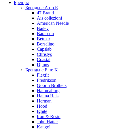
Бренды
Бренды с A по E
47 Brand
Ais collezioni
American Needle
Bailey
Barascon
Betmar
Borsalino
Capslab
Christys
Coastal
Djinns
Бренды с F по K
Flexfit
Fredrikson
Goorin Brothers
Hammaburg
Hanna Hats
Herman
Hood
Ignite
Iron & Resin
John Hatter
Kangol