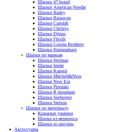
Шапки 47 brand
Шапки American Needle
Шапки Bailey
Шапки Barascon
Шапки Capslab
Шапки Christys
Шапки Djinns
Шапки Flexfit
Шапки Goorin Brothers
Шапки Hammaburg
Шапки по маркам
Шапки Herman
Шапки Ignite
Шапки Kangol
Шапки Mitchell&Ness
Шапки New Era
Шапки Pipolaki
Шапки R mountain
Шапки Seeberger
Шапки Stetson
Шапки по материалу
Кожаные ушанки
Шапка из мериноса
Шапки из ангоры
Аксессуары