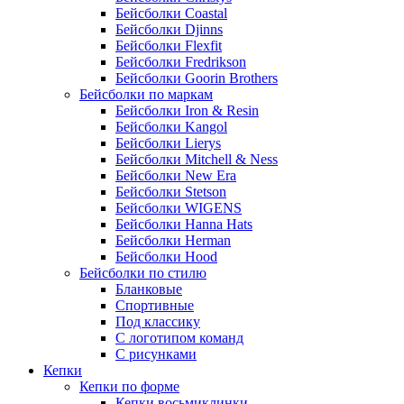
Бейсболки Coastal
Бейсболки Djinns
Бейсболки Flexfit
Бейсболки Fredrikson
Бейсболки Goorin Brothers
Бейсболки по маркам
Бейсболки Iron & Resin
Бейсболки Kangol
Бейсболки Lierys
Бейсболки Mitchell & Ness
Бейсболки New Era
Бейсболки Stetson
Бейсболки WIGENS
Бейсболки Hanna Hats
Бейсболки Herman
Бейсболки Hood
Бейсболки по стилю
Бланковые
Спортивные
Под классику
С логотипом команд
С рисунками
Кепки
Кепки по форме
Кепки восьмиклинки