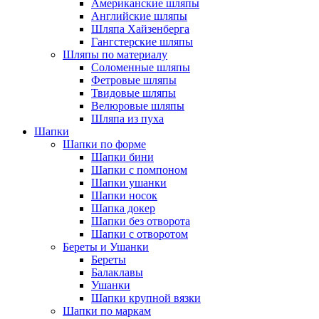
Американские шляпы
Английские шляпы
Шляпа Хайзенберга
Гангстерские шляпы
Шляпы по материалу
Соломенные шляпы
Фетровые шляпы
Твидовые шляпы
Велюровые шляпы
Шляпа из пуха
Шапки
Шапки по форме
Шапки бини
Шапки с помпоном
Шапки ушанки
Шапки носок
Шапка докер
Шапки без отворота
Шапки с отворотом
Береты и Ушанки
Береты
Балаклавы
Ушанки
Шапки крупной вязки
Шапки по маркам