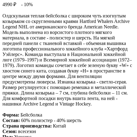
4990 ₽
- 10%
Олдскульная теплая бейсболка с широким чуть изогнутым
козырьком со скругленными краями Hartford Whalers Archive
Legend NHL от американского бренда American Needle.
Модель выполнена из ворсистого плотного мягкого
материала, в составе - полиэстер и шерсть. На мягкой
передней панели с тканевой вставкой - объемная вышивка
логотипа профессионального хоккейного клуба «Хартфорд
Уэйлерс». Команда выступала в Национальной хоккейной
лиге (1979–1997) и Всемирной хоккейной ассоциации (1972–
1979). Логотип команды сочетает в себе зеленую букву «W» с
хвостом синего кита, создавая букву «H» в пространстве в
центре между двумя формами. Для вентиляции
предусмотрены люверсы. Изнанка козырька - светло-серая.
Размер регулируется с помощью ремешка и металлической
пряжки. Длина козырька – 7 см, глубина бейсболки – 11 см.
Для комфортной посадки внутрь вшита лента, на ней -
нашивки Archive Legend и Vintage Hockey.
Форма:
Бейсболка
Состав:
60% полиэстер - 40% шерсть
Страна производства:
Китай
Сезон:
всесезон
Пол:
Унисекс