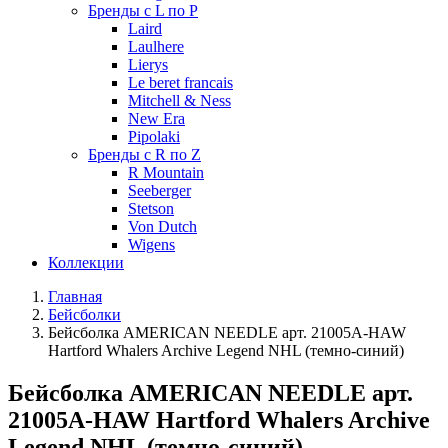
Бренды с L по P
Laird
Laulhere
Lierys
Le beret francais
Mitchell & Ness
New Era
Pipolaki
Бренды с R по Z
R Mountain
Seeberger
Stetson
Von Dutch
Wigens
Коллекции
Главная
Бейсболки
Бейсболка AMERICAN NEEDLE арт. 21005A-HAW
Hartford Whalers Archive Legend NHL (темно-синий)
Бейсболка AMERICAN NEEDLE арт.
21005A-HAW Hartford Whalers Archive
Legend NHL (темно-синий)