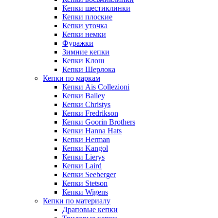
Кепки шестиклинки
Кепки плоские
Кепки уточка
Кепки немки
Фуражки
Зимние кепки
Кепки Клош
Кепки Шерлока
Кепки по маркам
Кепки Ais Collezioni
Кепки Bailey
Кепки Christys
Кепки Fredrikson
Кепки Goorin Brothers
Кепки Hanna Hats
Кепки Herman
Кепки Kangol
Кепки Lierys
Кепки Laird
Кепки Seeberger
Кепки Stetson
Кепки Wigens
Кепки по материалу
Драповые кепки