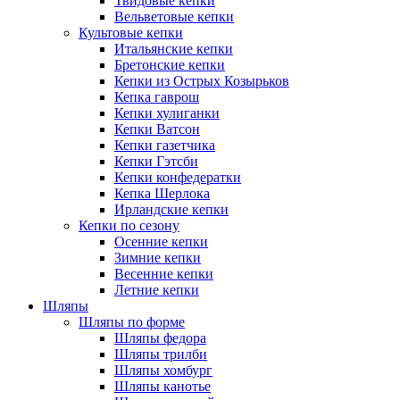
Твидовые кепки
Вельветовые кепки
Культовые кепки
Итальянские кепки
Бретонские кепки
Кепки из Острых Козырьков
Кепка гаврош
Кепки хулиганки
Кепки Ватсон
Кепки газетчика
Кепки Гэтсби
Кепки конфедератки
Кепка Шерлока
Ирландские кепки
Кепки по сезону
Осенние кепки
Зимние кепки
Весенние кепки
Летние кепки
Шляпы
Шляпы по форме
Шляпы федора
Шляпы трилби
Шляпы хомбург
Шляпы канотье