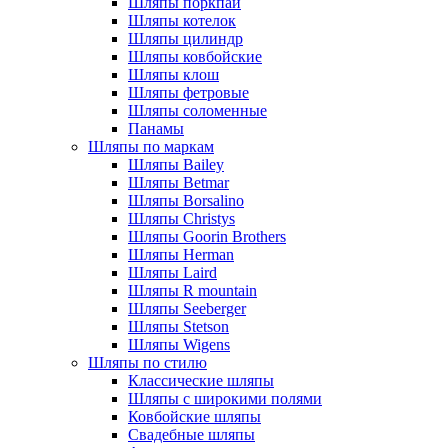
Шляпы поркпай
Шляпы котелок
Шляпы цилиндр
Шляпы ковбойские
Шляпы клош
Шляпы фетровые
Шляпы соломенные
Панамы
Шляпы по маркам
Шляпы Bailey
Шляпы Betmar
Шляпы Borsalino
Шляпы Christys
Шляпы Goorin Brothers
Шляпы Herman
Шляпы Laird
Шляпы R mountain
Шляпы Seeberger
Шляпы Stetson
Шляпы Wigens
Шляпы по стилю
Классические шляпы
Шляпы с широкими полями
Ковбойские шляпы
Свадебные шляпы