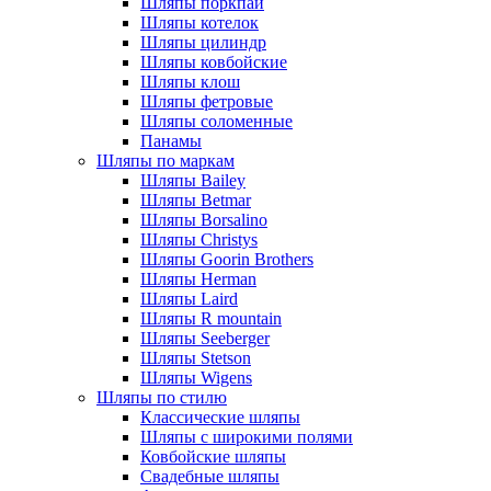
Шляпы поркпай
Шляпы котелок
Шляпы цилиндр
Шляпы ковбойские
Шляпы клош
Шляпы фетровые
Шляпы соломенные
Панамы
Шляпы по маркам
Шляпы Bailey
Шляпы Betmar
Шляпы Borsalino
Шляпы Christys
Шляпы Goorin Brothers
Шляпы Herman
Шляпы Laird
Шляпы R mountain
Шляпы Seeberger
Шляпы Stetson
Шляпы Wigens
Шляпы по стилю
Классические шляпы
Шляпы с широкими полями
Ковбойские шляпы
Свадебные шляпы