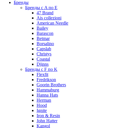
Бренды
Бренды с A по E
47 Brand
Ais collezioni
American Needle
Bailey
Barascon
Betmar
Borsalino
Capslab
Christys
Coastal
Djinns
Бренды с F по K
Flexfit
Fredrikson
Goorin Brothers
Hammaburg
Hanna Hats
Herman
Hood
Ignite
Iron & Resin
John Hatter
Kangol