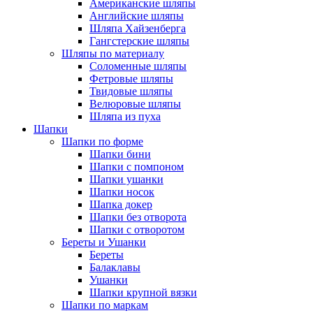
Американские шляпы
Английские шляпы
Шляпа Хайзенберга
Гангстерские шляпы
Шляпы по материалу
Соломенные шляпы
Фетровые шляпы
Твидовые шляпы
Велюровые шляпы
Шляпа из пуха
Шапки
Шапки по форме
Шапки бини
Шапки с помпоном
Шапки ушанки
Шапки носок
Шапка докер
Шапки без отворота
Шапки с отворотом
Береты и Ушанки
Береты
Балаклавы
Ушанки
Шапки крупной вязки
Шапки по маркам