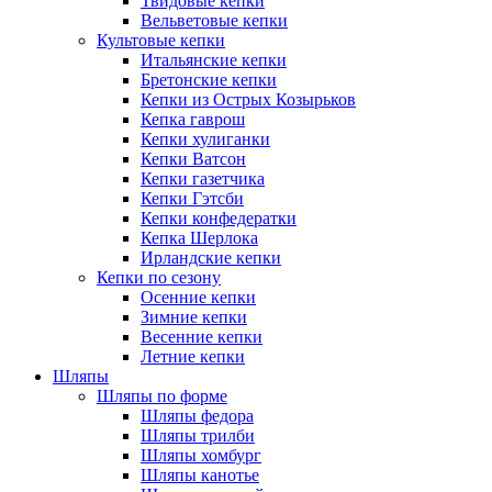
Твидовые кепки
Вельветовые кепки
Культовые кепки
Итальянские кепки
Бретонские кепки
Кепки из Острых Козырьков
Кепка гаврош
Кепки хулиганки
Кепки Ватсон
Кепки газетчика
Кепки Гэтсби
Кепки конфедератки
Кепка Шерлока
Ирландские кепки
Кепки по сезону
Осенние кепки
Зимние кепки
Весенние кепки
Летние кепки
Шляпы
Шляпы по форме
Шляпы федора
Шляпы трилби
Шляпы хомбург
Шляпы канотье