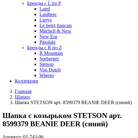
Бренды с L по P
Laird
Laulhere
Lierys
Le beret francais
Mitchell & Ness
New Era
Pipolaki
Бренды с R по Z
R Mountain
Seeberger
Stetson
Von Dutch
Wigens
Коллекции
Главная
Шапки
Шапка STETSON арт. 8599379 BEANIE DEER (синий)
Шапка с козырьком STETSON арт.
8599379 BEANIE DEER (синий)
Артикул:
02-743-06