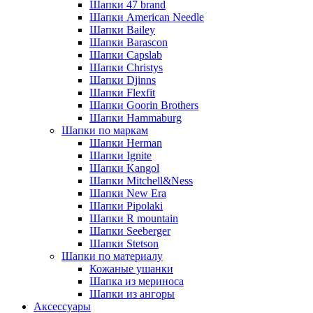
Шапки 47 brand
Шапки American Needle
Шапки Bailey
Шапки Barascon
Шапки Capslab
Шапки Christys
Шапки Djinns
Шапки Flexfit
Шапки Goorin Brothers
Шапки Hammaburg
Шапки по маркам
Шапки Herman
Шапки Ignite
Шапки Kangol
Шапки Mitchell&Ness
Шапки New Era
Шапки Pipolaki
Шапки R mountain
Шапки Seeberger
Шапки Stetson
Шапки по материалу
Кожаные ушанки
Шапка из мериноса
Шапки из ангоры
Аксессуары