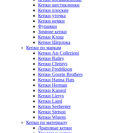
Кепки шестиклинки
Кепки плоские
Кепки уточка
Кепки немки
Фуражки
Зимние кепки
Кепки Клош
Кепки Шерлока
Кепки по маркам
Кепки Ais Collezioni
Кепки Bailey
Кепки Christys
Кепки Fredrikson
Кепки Goorin Brothers
Кепки Hanna Hats
Кепки Herman
Кепки Kangol
Кепки Lierys
Кепки Laird
Кепки Seeberger
Кепки Stetson
Кепки Wigens
Кепки по материалу
Драповые кепки