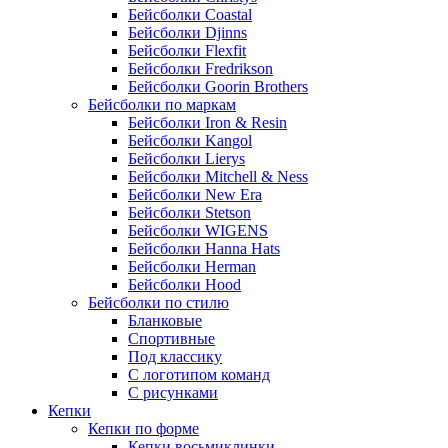
Бейсболки Coastal
Бейсболки Djinns
Бейсболки Flexfit
Бейсболки Fredrikson
Бейсболки Goorin Brothers
Бейсболки по маркам
Бейсболки Iron & Resin
Бейсболки Kangol
Бейсболки Lierys
Бейсболки Mitchell & Ness
Бейсболки New Era
Бейсболки Stetson
Бейсболки WIGENS
Бейсболки Hanna Hats
Бейсболки Herman
Бейсболки Hood
Бейсболки по стилю
Бланковые
Спортивные
Под классику
С логотипом команд
С рисунками
Кепки
Кепки по форме
Кепки восьмиклинки