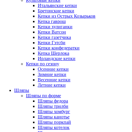
Культовые кепки
Итальянские кепки
Бретонские кепки
Кепки из Острых Козырьков
Кепка гаврош
Кепки хулиганки
Кепки Ватсон
Кепки газетчика
Кепки Гэтсби
Кепки конфедератки
Кепка Шерлока
Ирландские кепки
Кепки по сезону
Осенние кепки
Зимние кепки
Весенние кепки
Летние кепки
Шляпы
Шляпы по форме
Шляпы федора
Шляпы трилби
Шляпы хомбург
Шляпы канотье
Шляпы поркпай
Шляпы котелок