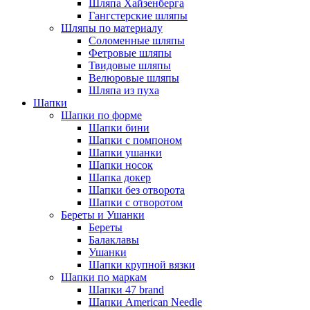
Шляпа Хайзенберга
Гангстерские шляпы
Шляпы по материалу
Соломенные шляпы
Фетровые шляпы
Твидовые шляпы
Велюровые шляпы
Шляпа из пуха
Шапки
Шапки по форме
Шапки бини
Шапки с помпоном
Шапки ушанки
Шапки носок
Шапка докер
Шапки без отворота
Шапки с отворотом
Береты и Ушанки
Береты
Балаклавы
Ушанки
Шапки крупной вязки
Шапки по маркам
Шапки 47 brand
Шапки American Needle