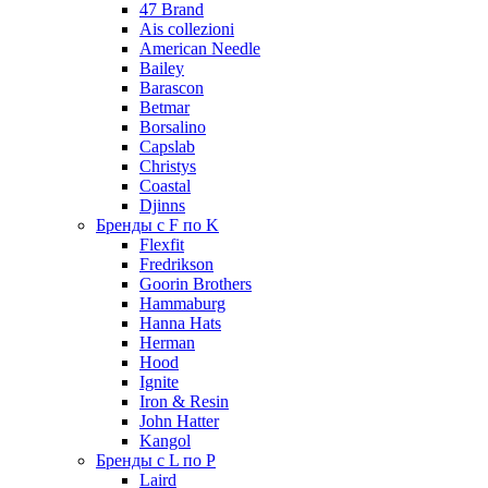
47 Brand
Ais collezioni
American Needle
Bailey
Barascon
Betmar
Borsalino
Capslab
Christys
Coastal
Djinns
Бренды с F по K
Flexfit
Fredrikson
Goorin Brothers
Hammaburg
Hanna Hats
Herman
Hood
Ignite
Iron & Resin
John Hatter
Kangol
Бренды с L по P
Laird