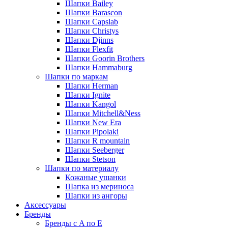
Шапки Bailey
Шапки Barascon
Шапки Capslab
Шапки Christys
Шапки Djinns
Шапки Flexfit
Шапки Goorin Brothers
Шапки Hammaburg
Шапки по маркам
Шапки Herman
Шапки Ignite
Шапки Kangol
Шапки Mitchell&Ness
Шапки New Era
Шапки Pipolaki
Шапки R mountain
Шапки Seeberger
Шапки Stetson
Шапки по материалу
Кожаные ушанки
Шапка из мериноса
Шапки из ангоры
Аксессуары
Бренды
Бренды с A по E