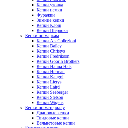
Кепки уточка
Кепки немки
Фуражки
Зимние кепки
Кепки Клош
Кепки Шерлока
Кепки по маркам
Кепки Ais Collezioni
Кепки Bailey
Кепки Christys
Кепки Fredrikson
Кепки Goorin Brothers
Кепки Hanna Hats
Кепки Herman
Кепки Kangol
Кепки Lierys
Кепки Laird
Кепки Seeberger
Кепки Stetson
Кепки Wigens
Кепки по материалу
Драповые кепки
Твидовые кепки
Вельветовые кепки