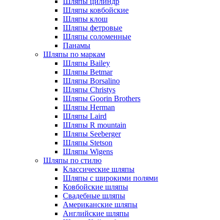
Шляпы цилиндр
Шляпы ковбойские
Шляпы клош
Шляпы фетровые
Шляпы соломенные
Панамы
Шляпы по маркам
Шляпы Bailey
Шляпы Betmar
Шляпы Borsalino
Шляпы Christys
Шляпы Goorin Brothers
Шляпы Herman
Шляпы Laird
Шляпы R mountain
Шляпы Seeberger
Шляпы Stetson
Шляпы Wigens
Шляпы по стилю
Классические шляпы
Шляпы с широкими полями
Ковбойские шляпы
Свадебные шляпы
Американские шляпы
Английские шляпы