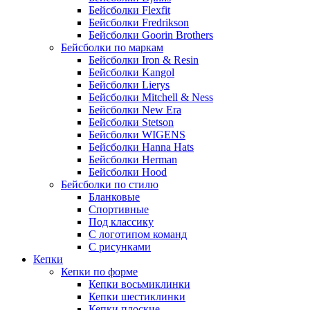
Бейсболки Flexfit
Бейсболки Fredrikson
Бейсболки Goorin Brothers
Бейсболки по маркам
Бейсболки Iron & Resin
Бейсболки Kangol
Бейсболки Lierys
Бейсболки Mitchell & Ness
Бейсболки New Era
Бейсболки Stetson
Бейсболки WIGENS
Бейсболки Hanna Hats
Бейсболки Herman
Бейсболки Hood
Бейсболки по стилю
Бланковые
Спортивные
Под классику
С логотипом команд
С рисунками
Кепки
Кепки по форме
Кепки восьмиклинки
Кепки шестиклинки
Кепки плоские