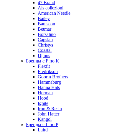
47 Brand
Ais collezioni
American Needle
Bailey
Barascon
Betmar
Borsalino
Capslab
Christys
Coastal
Djinns
Бренды с F по K
Flexfit
Fredrikson
Goorin Brothers
Hammaburg
Hanna Hats
Herman
Hood
Ignite
Iron & Resin
John Hatter
Kangol
Бренды с L по P
Laird