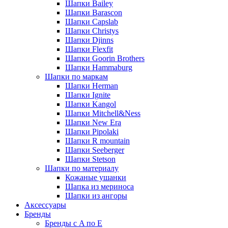
Шапки Bailey
Шапки Barascon
Шапки Capslab
Шапки Christys
Шапки Djinns
Шапки Flexfit
Шапки Goorin Brothers
Шапки Hammaburg
Шапки по маркам
Шапки Herman
Шапки Ignite
Шапки Kangol
Шапки Mitchell&Ness
Шапки New Era
Шапки Pipolaki
Шапки R mountain
Шапки Seeberger
Шапки Stetson
Шапки по материалу
Кожаные ушанки
Шапка из мериноса
Шапки из ангоры
Аксессуары
Бренды
Бренды с A по E