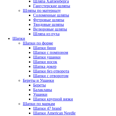
Шляпа Хайзенберга
Гангстерские шляпы
Шляпы по материалу
Соломенные шляпы
Фетровые шляпы
Твидовые шляпы
Велюровые шляпы
Шляпа из пуха
Шапки
Шапки по форме
Шапки бини
Шапки с помпоном
Шапки ушанки
Шапки носок
Шапка докер
Шапки без отворота
Шапки с отворотом
Береты и Ушанки
Береты
Балаклавы
Ушанки
Шапки крупной вязки
Шапки по маркам
Шапки 47 brand
Шапки American Needle