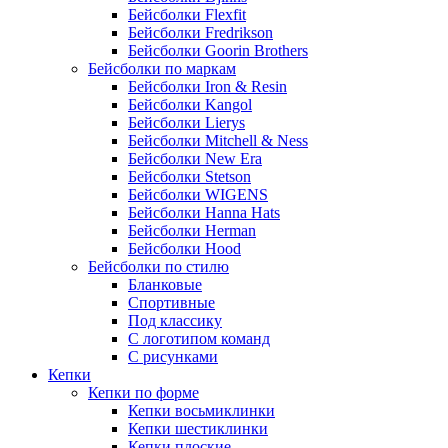
Бейсболки Flexfit
Бейсболки Fredrikson
Бейсболки Goorin Brothers
Бейсболки по маркам
Бейсболки Iron & Resin
Бейсболки Kangol
Бейсболки Lierys
Бейсболки Mitchell & Ness
Бейсболки New Era
Бейсболки Stetson
Бейсболки WIGENS
Бейсболки Hanna Hats
Бейсболки Herman
Бейсболки Hood
Бейсболки по стилю
Бланковые
Спортивные
Под классику
С логотипом команд
С рисунками
Кепки
Кепки по форме
Кепки восьмиклинки
Кепки шестиклинки
Кепки плоские