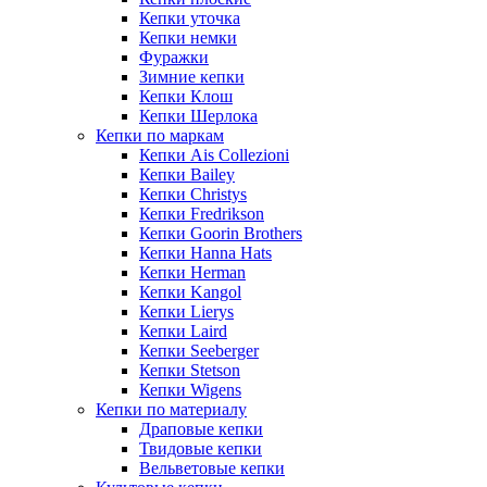
Кепки уточка
Кепки немки
Фуражки
Зимние кепки
Кепки Клош
Кепки Шерлока
Кепки по маркам
Кепки Ais Collezioni
Кепки Bailey
Кепки Christys
Кепки Fredrikson
Кепки Goorin Brothers
Кепки Hanna Hats
Кепки Herman
Кепки Kangol
Кепки Lierys
Кепки Laird
Кепки Seeberger
Кепки Stetson
Кепки Wigens
Кепки по материалу
Драповые кепки
Твидовые кепки
Вельветовые кепки