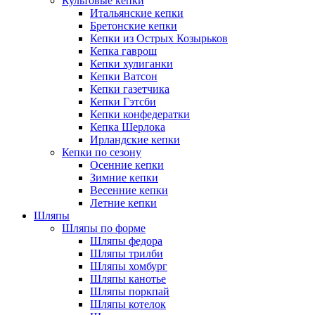
Культовые кепки
Итальянские кепки
Бретонские кепки
Кепки из Острых Козырьков
Кепка гаврош
Кепки хулиганки
Кепки Ватсон
Кепки газетчика
Кепки Гэтсби
Кепки конфедератки
Кепка Шерлока
Ирландские кепки
Кепки по сезону
Осенние кепки
Зимние кепки
Весенние кепки
Летние кепки
Шляпы
Шляпы по форме
Шляпы федора
Шляпы трилби
Шляпы хомбург
Шляпы канотье
Шляпы поркпай
Шляпы котелок