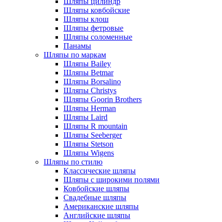
Шляпы цилиндр
Шляпы ковбойские
Шляпы клош
Шляпы фетровые
Шляпы соломенные
Панамы
Шляпы по маркам
Шляпы Bailey
Шляпы Betmar
Шляпы Borsalino
Шляпы Christys
Шляпы Goorin Brothers
Шляпы Herman
Шляпы Laird
Шляпы R mountain
Шляпы Seeberger
Шляпы Stetson
Шляпы Wigens
Шляпы по стилю
Классические шляпы
Шляпы с широкими полями
Ковбойские шляпы
Свадебные шляпы
Американские шляпы
Английские шляпы