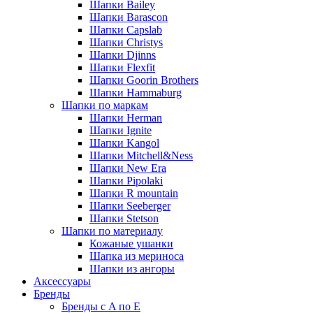
Шапки Bailey
Шапки Barascon
Шапки Capslab
Шапки Christys
Шапки Djinns
Шапки Flexfit
Шапки Goorin Brothers
Шапки Hammaburg
Шапки по маркам
Шапки Herman
Шапки Ignite
Шапки Kangol
Шапки Mitchell&Ness
Шапки New Era
Шапки Pipolaki
Шапки R mountain
Шапки Seeberger
Шапки Stetson
Шапки по материалу
Кожаные ушанки
Шапка из мериноса
Шапки из ангоры
Аксессуары
Бренды
Бренды с A по E