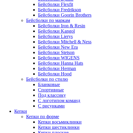
Бейсболки Flexfit
Бейсболки Fredrikson
Бейсболки Goorin Brothers
Бейсболки по маркам
Бейсболки Iron & Resin
Бейсболки Kangol
Бейсболки Lierys
Бейсболки Mitchell & Ness
Бейсболки New Era
Бейсболки Stetson
Бейсболки WIGENS
Бейсболки Hanna Hats
Бейсболки Herman
Бейсболки Hood
Бейсболки по стилю
Бланковые
Спортивные
Под классику
С логотипом команд
С рисунками
Кепки
Кепки по форме
Кепки восьмиклинки
Кепки шестиклинки
Кепки плоские