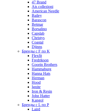
47 Brand
Ais collezioni
American Needle
Bailey
Barascon
Betmar
Borsalino
Capslab
Christys
Coastal
Djinns
Бренды с F по K
Flexfit
Fredrikson
Goorin Brothers
Hammaburg
Hanna Hats
Herman
Hood
Ignite
Iron & Resin
John Hatter
Kangol
Бренды с L по P
Laird