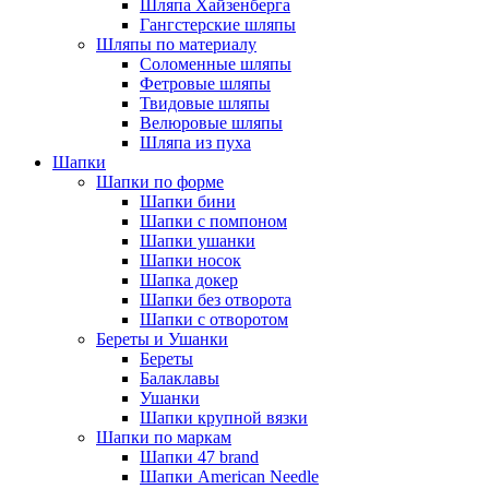
Шляпа Хайзенберга
Гангстерские шляпы
Шляпы по материалу
Соломенные шляпы
Фетровые шляпы
Твидовые шляпы
Велюровые шляпы
Шляпа из пуха
Шапки
Шапки по форме
Шапки бини
Шапки с помпоном
Шапки ушанки
Шапки носок
Шапка докер
Шапки без отворота
Шапки с отворотом
Береты и Ушанки
Береты
Балаклавы
Ушанки
Шапки крупной вязки
Шапки по маркам
Шапки 47 brand
Шапки American Needle