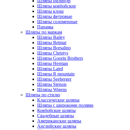
Шляпы цилиндр
Шляпы ковбойские
Шляпы клош
Шляпы фетровые
Шляпы соломенные
Панамы
Шляпы по маркам
Шляпы Bailey
Шляпы Betmar
Шляпы Borsalino
Шляпы Christys
Шляпы Goorin Brothers
Шляпы Herman
Шляпы Laird
Шляпы R mountain
Шляпы Seeberger
Шляпы Stetson
Шляпы Wigens
Шляпы по стилю
Классические шляпы
Шляпы с широкими полями
Ковбойские шляпы
Свадебные шляпы
Американские шляпы
Английские шляпы