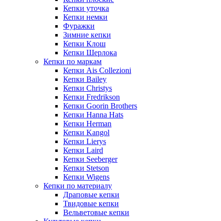
Кепки уточка
Кепки немки
Фуражки
Зимние кепки
Кепки Клош
Кепки Шерлока
Кепки по маркам
Кепки Ais Collezioni
Кепки Bailey
Кепки Christys
Кепки Fredrikson
Кепки Goorin Brothers
Кепки Hanna Hats
Кепки Herman
Кепки Kangol
Кепки Lierys
Кепки Laird
Кепки Seeberger
Кепки Stetson
Кепки Wigens
Кепки по материалу
Драповые кепки
Твидовые кепки
Вельветовые кепки