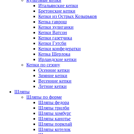
Культовые кепки
Итальянские кепки
Бретонские кепки
Кепки из Острых Козырьков
Кепка гаврош
Кепки хулиганки
Кепки Ватсон
Кепки газетчика
Кепки Гэтсби
Кепки конфедератки
Кепка Шерлока
Ирландские кепки
Кепки по сезону
Осенние кепки
Зимние кепки
Весенние кепки
Летние кепки
Шляпы
Шляпы по форме
Шляпы федора
Шляпы трилби
Шляпы хомбург
Шляпы канотье
Шляпы поркпай
Шляпы котелок