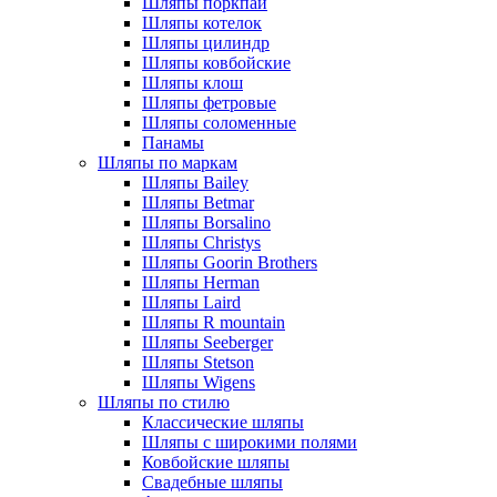
Шляпы поркпай
Шляпы котелок
Шляпы цилиндр
Шляпы ковбойские
Шляпы клош
Шляпы фетровые
Шляпы соломенные
Панамы
Шляпы по маркам
Шляпы Bailey
Шляпы Betmar
Шляпы Borsalino
Шляпы Christys
Шляпы Goorin Brothers
Шляпы Herman
Шляпы Laird
Шляпы R mountain
Шляпы Seeberger
Шляпы Stetson
Шляпы Wigens
Шляпы по стилю
Классические шляпы
Шляпы с широкими полями
Ковбойские шляпы
Свадебные шляпы