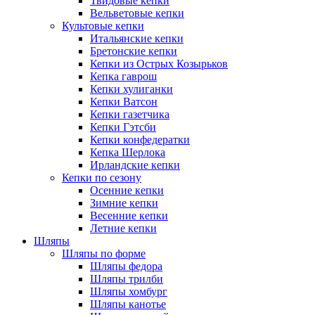
Твидовые кепки
Вельветовые кепки
Культовые кепки
Итальянские кепки
Бретонские кепки
Кепки из Острых Козырьков
Кепка гаврош
Кепки хулиганки
Кепки Ватсон
Кепки газетчика
Кепки Гэтсби
Кепки конфедератки
Кепка Шерлока
Ирландские кепки
Кепки по сезону
Осенние кепки
Зимние кепки
Весенние кепки
Летние кепки
Шляпы
Шляпы по форме
Шляпы федора
Шляпы трилби
Шляпы хомбург
Шляпы канотье