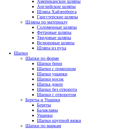
Американские шляпы
Английские шляпы
Шляпа Хайзенберга
Гангстерские шляпы
Шляпы по материалу
Соломенные шляпы
Фетровые шляпы
Твидовые шляпы
Велюровые шляпы
Шляпа из пуха
Шапки
Шапки по форме
Шапки бини
Шапки с помпоном
Шапки ушанки
Шапки носок
Шапка докер
Шапки без отворота
Шапки с отворотом
Береты и Ушанки
Береты
Балаклавы
Ушанки
Шапки крупной вязки
Шапки по маркам