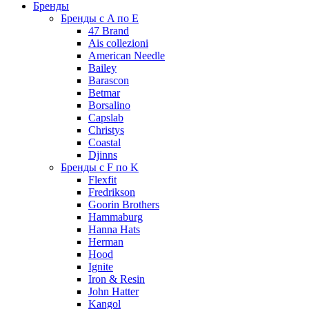
Бренды
Бренды с A по E
47 Brand
Ais collezioni
American Needle
Bailey
Barascon
Betmar
Borsalino
Capslab
Christys
Coastal
Djinns
Бренды с F по K
Flexfit
Fredrikson
Goorin Brothers
Hammaburg
Hanna Hats
Herman
Hood
Ignite
Iron & Resin
John Hatter
Kangol