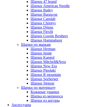
Шапки 47 brand
Шапки American Needle
Шапки Bailey
Шапки Barascon
Шапки Capslab
Шапки Christys
Шапки Djinns
Шапки Flexfit
Шапки Goorin Brothers
Шапки Hammaburg
Шапки по маркам
Шапки Herman
Шапки Ignite
Шапки Kangol
Шапки Mitchell&Ness
Шапки New Era
Шапки Pipolaki
Шапки R mountain
Шапки Seeberger
Шапки Stetson
Шапки по материалу
Кожаные ушанки
Шапка из мериноса
Шапки из ангоры
Аксессуары