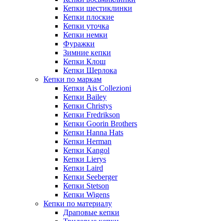
Кепки шестиклинки
Кепки плоские
Кепки уточка
Кепки немки
Фуражки
Зимние кепки
Кепки Клош
Кепки Шерлока
Кепки по маркам
Кепки Ais Collezioni
Кепки Bailey
Кепки Christys
Кепки Fredrikson
Кепки Goorin Brothers
Кепки Hanna Hats
Кепки Herman
Кепки Kangol
Кепки Lierys
Кепки Laird
Кепки Seeberger
Кепки Stetson
Кепки Wigens
Кепки по материалу
Драповые кепки