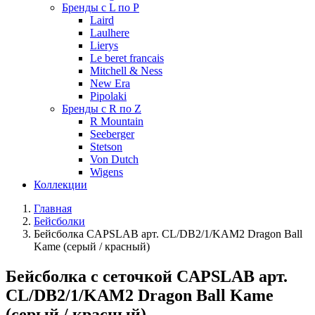
Бренды с L по P
Laird
Laulhere
Lierys
Le beret francais
Mitchell & Ness
New Era
Pipolaki
Бренды с R по Z
R Mountain
Seeberger
Stetson
Von Dutch
Wigens
Коллекции
Главная
Бейсболки
Бейсболка CAPSLAB арт. CL/DB2/1/KAM2 Dragon Ball
Kame (серый / красный)
Бейсболка с сеточкой CAPSLAB арт.
CL/DB2/1/KAM2 Dragon Ball Kame
(серый / красный)