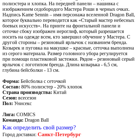
полиэстера и хлопка. На передней панели – нашивка с
изображением седобородого Мастера Роши в черных очках.
Надпись Kame Sennin – имя персонажа вселенной Dragon Ball,
которое буквально переводится как «Старый мастер небесных
боевых искусств». На принте на фронтальной панели и
сеточке сбоку изображен иероглиф, который разрешается
носить на одежде всем, кто завершил обучение у Мастера. С
другой стороны – резиновый ярлычок с названием бренда.
Козырек и пуговка на макушке – красные, сеточка выполнена
из серого материала. Размер головного убора регулируется
при помощи пластиковой застежки. Рядом – резиновый серый
ярлычок с логотипом бренда. Длина козырька - 6,5 см,
глубина бейсболки - 13 см.
Форма:
Бейсболка с сеточкой
Состав:
80% полиэстер - 20% хлопок
Страна производства:
Китай
Сезон:
всесезон
Пол:
Унисекс
Лига:
COMICS
Команда:
Dragon Ball
Как определить свой размер?
Санкт-Петербург
Город доставки: