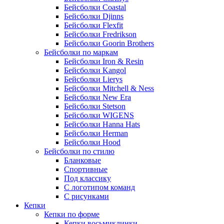
Бейсболки Coastal
Бейсболки Djinns
Бейсболки Flexfit
Бейсболки Fredrikson
Бейсболки Goorin Brothers
Бейсболки по маркам
Бейсболки Iron & Resin
Бейсболки Kangol
Бейсболки Lierys
Бейсболки Mitchell & Ness
Бейсболки New Era
Бейсболки Stetson
Бейсболки WIGENS
Бейсболки Hanna Hats
Бейсболки Herman
Бейсболки Hood
Бейсболки по стилю
Бланковые
Спортивные
Под классику
С логотипом команд
С рисунками
Кепки
Кепки по форме
Кепки восьмиклинки